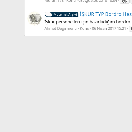
Murat4178
Konu
03 Ağustos 2018 18:34
typ
İŞKUR TYP Bordro He
Mutemet Arşivi
İşkur personelleri için hazırladığım bordro d
Ahmet Değirmenci
Konu
06 Nisan 2017 15:21