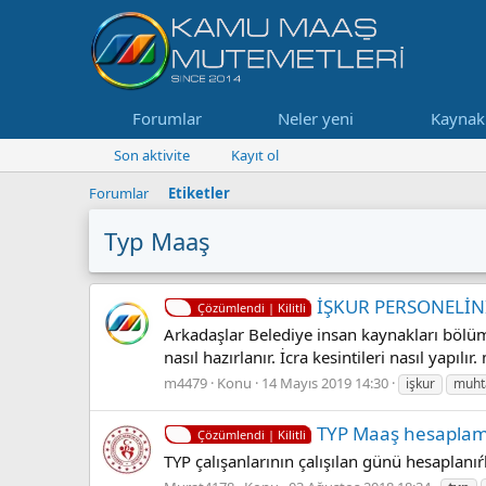
Forumlar
Neler yeni
Kaynak
Son aktivite
Kayıt ol
Forumlar
Etiketler
Typ Maaş
İŞKUR PERSONELİNİ
Çözümlendi | Kilitli
Arkadaşlar Belediye insan kaynakları bölüm
nasıl hazırlanır. İcra kesintileri nasıl yapı
m4479
Konu
14 Mayıs 2019 14:30
işkur
muht
TYP Maaş hesaplam
Çözümlendi | Kilitli
TYP çalışanlarının çalışılan günü hesaplan