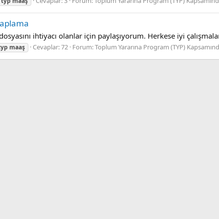
Cevaplar: 3
Forum:
Toplum Yararına Program (TYP) Kapsamında
typ
maaş
saplama
osyasını ihtiyacı olanlar için paylaşıyorum. Herkese iyi çalışmalar
Cevaplar: 72
Forum:
Toplum Yararına Program (TYP) Kapsamınd
typ
maaş