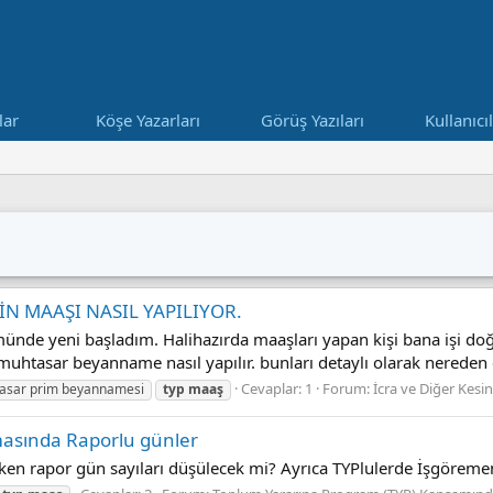
lar
Köşe Yazarları
Görüş Yazıları
Kullanıcı
N MAAŞI NASIL YAPILIYOR.
ünde yeni başladım. Halihazırda maaşları yapan kişi bana işi do
lır. muhtasar beyanname nasıl yapılır. bunları detaylı olarak nereden
Cevaplar: 1
Forum:
İcra ve Diğer Kesin
asar prim beyannamesi
typ
maaş
asında Raporlu günler
ıŕken rapor gün sayıları düşülecek mi? Ayrıca TYPlulerde İşgöre