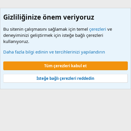
Gizliliğinize önem veriyoruz
Bu sitenin çalışmasını sağlamak için temel
çerezleri
ve
deneyiminizi geliştirmek için isteğe bağlı çerezleri
kullanıyoruz.
Etiketler
Daha fazla bilgi edinin ve tercihlerinizi yapılandırın
Çerezler
Tüm çerezleri kabul et
Şartlar ve kurallar
Gizlilik politikası
Yardım
Ana sayfa
R
S
S
İsteğe bağlı çerezleri reddedin
®
Community platform by XenForo
© 2010-2024 XenForo Ltd.
XenForo 2
Türkçe yama 🇹🇷 [XGT] Yazılım ve web hizmetleri 2014-2024