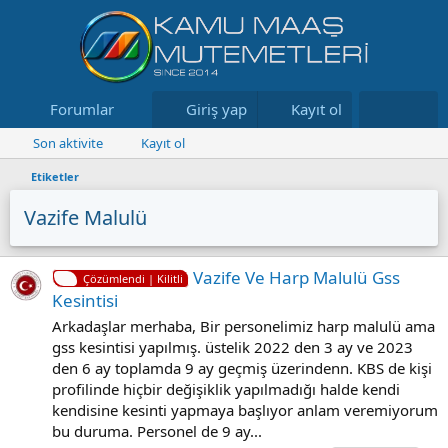
Forumlar
Neler yeni
Giriş yap
Kayıt ol
Kaynaklar
Son aktivite
Kayıt ol
Etiketler
Vazife Malulü
Vazife Ve Harp Malulü Gss
Çözümlendi | Kilitli
Kesintisi
Arkadaşlar merhaba, Bir personelimiz harp malulü ama
gss kesintisi yapılmış. üstelik 2022 den 3 ay ve 2023
den 6 ay toplamda 9 ay geçmiş üzerindenn. KBS de kişi
profilinde hiçbir değişiklik yapılmadığı halde kendi
kendisine kesinti yapmaya başlıyor anlam veremiyorum
bu duruma. Personel de 9 ay...