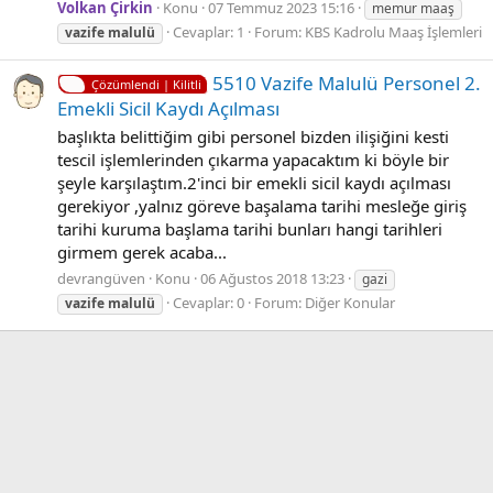
Volkan Çirkin
Konu
07 Temmuz 2023 15:16
memur maaş
Cevaplar: 1
Forum:
KBS Kadrolu Maaş İşlemleri
vazife
malulü
5510 Vazife Malulü Personel 2.
Çözümlendi | Kilitli
Emekli Sicil Kaydı Açılması
başlıkta belittiğim gibi personel bizden ilişiğini kesti
tescil işlemlerinden çıkarma yapacaktım ki böyle bir
şeyle karşılaştım.2'inci bir emekli sicil kaydı açılması
gerekiyor ,yalnız göreve başalama tarihi mesleğe giriş
tarihi kuruma başlama tarihi bunları hangi tarihleri
girmem gerek acaba...
devrangüven
Konu
06 Ağustos 2018 13:23
gazi
Cevaplar: 0
Forum:
Diğer Konular
vazife
malulü