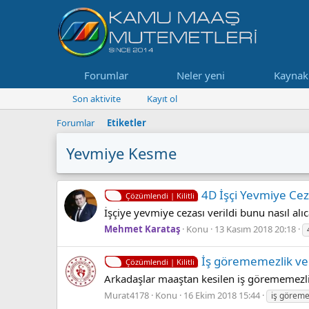
Forumlar
Neler yeni
Kaynak
Son aktivite
Kayıt ol
Forumlar
Etiketler
Yevmiye Kesme
4D İşçi Yevmiye Cez
Çözümlendi | Kilitli
İşçiye yevmiye cezası verildi bunu nasıl alıc
Mehmet Karataş
Konu
13 Kasım 2018 20:18
İş görememezlik ve
Çözümlendi | Kilitli
Arkadaşlar maaştan kesilen iş görememezlik
Murat4178
Konu
16 Ekim 2018 15:44
iş görem