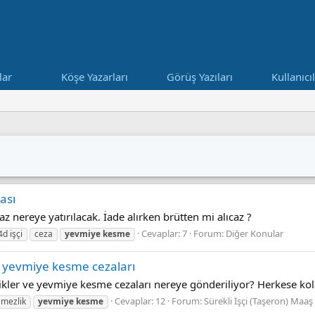
lar
Köşe Yazarları
Görüş Yazıları
Kullanıcı
ası
az nereye yatırılacak. İade alırken brütten mi alıcaz ?
Cevaplar: 7
Forum:
Diğer Konular
4d işçi
ceza
yevmiye
kesme
 yevmiye kesme cezaları
ler ve yevmiye kesme cezaları nereye gönderiliyor? Herkese kola
Cevaplar: 12
Forum:
Sürekli İşçi (Taşeron) Maaş 
emezlik
yevmiye
kesme