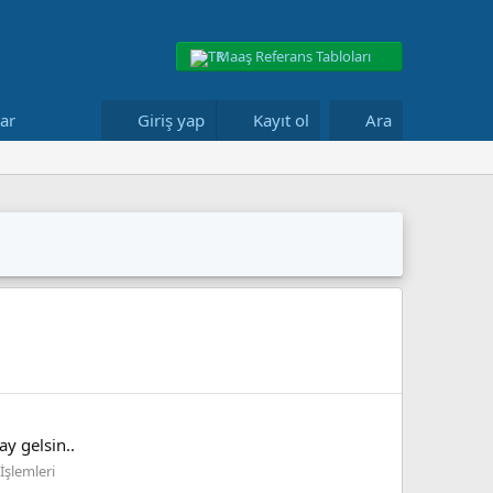
Maaş Referans Tabloları
lar
Giriş yap
Kayıt ol
Ara
y gelsin..
İşlemleri