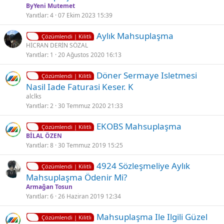
l
z
ByYeni Mutemet
i
ü
Yanıtlar
4
07 Ekim 2023 15:39
t
l
K
Aylık Mahsuplaşma
l
d
Çözümlendi | Kilitli
i
HİCRAN DERİN SÖZAL
i
ü
Yanıtlar
1
20 Ağustos 2020 16:13
l
i
K
Döner Sermaye Isletmesi
t
Çözümlendi | Kilitli
i
Nasil Iade Faturasi Keser. K
l
l
alclks
i
i
Yanıtlar
2
30 Temmuz 2020 21:33
t
K
EKOBS Mahsuplaşma
l
Çözümlendi | Kilitli
i
BİLAL ÖZEN
i
Yanıtlar
8
30 Temmuz 2019 15:25
l
i
K
4924 Sözleşmeliye Aylık
t
Çözümlendi | Kilitli
i
Mahsuplaşma Ödenir Mi?
l
l
Armağan Tosun
i
i
Yanıtlar
6
26 Haziran 2019 12:34
t
K
Mahsuplaşma Ile Ilgili Güzel
l
Çözümlendi | Kilitli