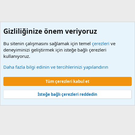
Gizliliğinize önem veriyoruz
Bu sitenin çalışmasını sağlamak için temel
çerezleri
ve
deneyiminizi geliştirmek için isteğe bağlı çerezleri
kullanıyoruz.
Performansa Dayalı Döner Sermaye Ek Ödmelerin Hesa
Daha fazla bilgi edinin ve tercihlerinizi yapılandırın
Çerezler
Tüm çerezleri kabul et
Şartlar ve kurallar
Gizlilik politikası
Yardım
Ana sayfa
R
S
S
İsteğe bağlı çerezleri reddedin
®
Community platform by XenForo
© 2010-2024 XenForo Ltd.
XenForo 2
Türkçe yama 🇹🇷 [XGT] Yazılım ve web hizmetleri 2014-2024