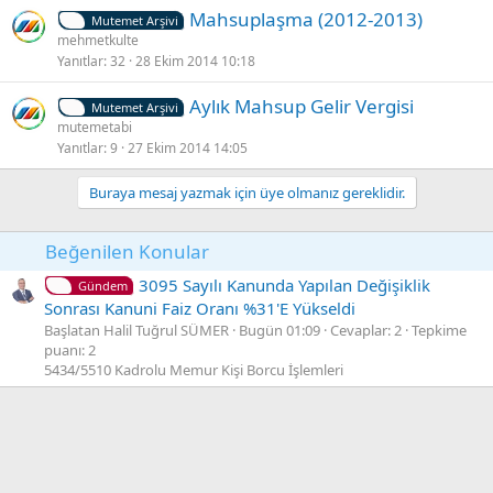
K
Mahsuplaşma (2012-2013)
l
Mutemet Arşivi
i
mehmetkulte
i
Yanıtlar
32
28 Ekim 2014 10:18
l
i
K
Aylık Mahsup Gelir Vergisi
t
Mutemet Arşivi
i
mutemetabi
l
Yanıtlar
9
27 Ekim 2014 14:05
l
i
i
Buraya mesaj yazmak için üye olmanız gereklidir.
t
l
i
Beğenilen Konular
3095 Sayılı Kanunda Yapılan Değişiklik
Gündem
Sonrası Kanuni Faiz Oranı %31'E Yükseldi
Başlatan Halil Tuğrul SÜMER
Bugün 01:09
Cevaplar: 2
Tepkime
puanı: 2
5434/5510 Kadrolu Memur Kişi Borcu İşlemleri