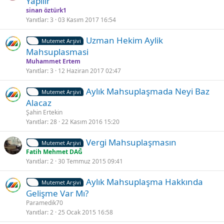
Yapılır
l
sinan öztürk1
i
Yanıtlar
3
03 Kasım 2017 16:54
t
Uzman Hekim Aylik
l
Mutemet Arşivi
Mahsuplasmasi
i
Muhammet Ertem
Yanıtlar
3
12 Haziran 2017 02:47
K
Aylık Mahsuplaşmada Neyi Baz
Mutemet Arşivi
i
Alacaz
l
Şahin Ertekin
i
Yanıtlar
28
22 Kasım 2016 15:20
t
K
Vergi Mahsuplaşmasın
l
Mutemet Arşivi
i
Fatih Mehmet DAĞ
i
Yanıtlar
2
30 Temmuz 2015 09:41
l
i
K
Aylık Mahsuplaşma Hakkında
t
Mutemet Arşivi
i
Gelişme Var Mı?
l
l
Paramedik70
i
i
Yanıtlar
2
25 Ocak 2015 16:58
t