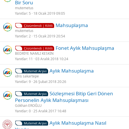
i
Bir Soru
i
l
mutemetus
i
Yanıtlar
5
18 Ocak 2019 09:05
t
K
Mahsuplaşma
l
Çözümlendi | Kilitli
i
mutemetus
i
Yanıtlar
2
15 Ocak 2019 20:54
l
i
K
Fonet Aylık Mahsuplaşma
t
Çözümlendi | Kilitli
i
BEDRİYE NAMLI KESKİN
l
Yanıtlar
11
03 Aralık 2018 10:24
l
i
i
K
Aylık Mahsuplaşma
t
Mutemet Arşivi
i
idris sakartepe
l
Yanıtlar
9
26 Şubat 2018 20:26
l
i
i
Sözleşmesi Bitip Geri Dönen
t
Mutemet Arşivi
Personelin Aylık Mahsuplaşması
l
Gökhan EROĞLU
i
Yanıtlar
0
25 Aralık 2017 16:48
K
Aylık Mahsuplaşma Nasıl
Mutemet Arşivi
i