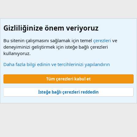
Gizliliğinize önem veriyoruz
Bu sitenin çalışmasını sağlamak için temel
çerezleri
ve
deneyiminizi geliştirmek için isteğe bağlı çerezleri
kullanıyoruz.
Ek Dersler
Daha fazla bilgi edinin ve tercihlerinizi yapılandırın
Çerezler
Tüm çerezleri kabul et
Şartlar ve kurallar
Gizlilik politikası
Yardım
Ana sayfa
R
S
S
İsteğe bağlı çerezleri reddedin
®
Community platform by XenForo
© 2010-2024 XenForo Ltd.
XenForo 2
Türkçe yama 🇹🇷 [XGT] Yazılım ve web hizmetleri 2014-2024