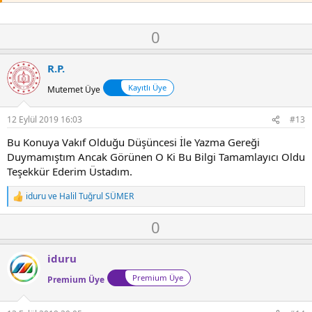
O
D
0
y
o
l
w
R.P.
a
n
Kayıtlı Üye
Mutemet Üye
v
o
12 Eylül 2019 16:03
#13
t
e
Bu Konuya Vakıf Olduğu Düşüncesi İle Yazma Gereği
Duymamıştım Ancak Görünen O Ki Bu Bilgi Tamamlayıcı Oldu
Teşekkür Ederim Üstadım.
iduru
ve
Halil Tuğrul SÜMER
T
e
O
D
0
p
k
y
o
i
l
w
l
iduru
a
n
e
Premium Üye
r
Premium Üye
v
:
o