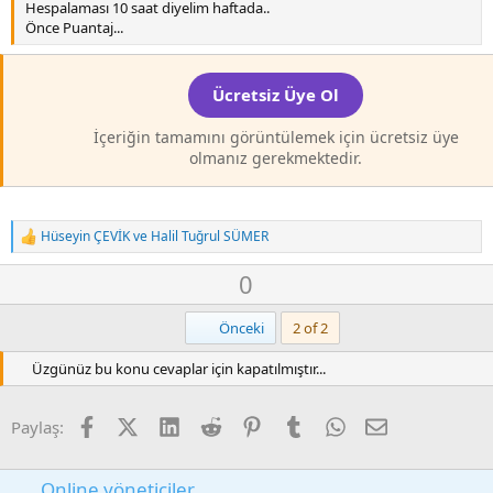
Hespalaması 10 saat diyelim haftada..
Önce Puantaj...
Ücretsiz Üye Ol
İçeriğin tamamını görüntülemek için ücretsiz üye
olmanız gerekmektedir.
Hüseyin ÇEVİK
ve
Halil Tuğrul SÜMER
T
e
O
D
0
p
k
y
o
i
l
w
Birinci
Önceki
2 of 2
l
a
n
e
r
Üzgünüz bu konu cevaplar için kapatılmıştır...
v
:
o
t
Facebook
X (Twitter)
LinkedIn
Reddit
Pinterest
Tumblr
WhatsApp
E-posta
Paylaş:
e
Online yöneticiler