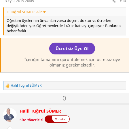
t
13 Eylül 2019 20:05
#14
e
H.Tuğrul SÜMER' Alıntı:
Öğretim üyelerinin ünvanları varsa doçent doktor vs ücrerleri
değişik ödeniyor. Öğretmenlerde 140 ile katsayı çarpılıyor. Bunlarda
beher farklı...
Ücretsiz Üye Ol
İçeriğin tamamını görüntülemek için ücretsiz üye
olmanız gerekmektedir.
Halil Tuğrul SÜMER
T
e
O
D
0
p
k
y
o
i
l
w
l
Halil Tuğrul SÜMER
a
n
e
r
Yönetici
Site Yöneticisi
v
: