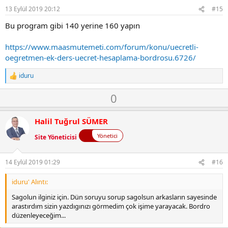
o
t
13 Eylül 2019 20:12
#15
e
Bu program gibi 140 yerine 160 yapın
https://www.maasmutemeti.com/forum/konu/uecretli-
oegretmen-ek-ders-uecret-hesaplama-bordrosu.6726/
iduru
T
e
O
D
0
p
k
y
o
i
l
w
l
Halil Tuğrul SÜMER
a
n
e
r
Yönetici
Site Yöneticisi
v
:
o
t
14 Eylül 2019 01:29
#16
e
iduru' Alıntı:
Sagolun ilginiz için. Dün soruyu sorup sagolsun arkasların sayesinde
arastırdım sizin yazdıgınızı görmedim çok işime yarayacak. Bordro
düzenleyeceğim...