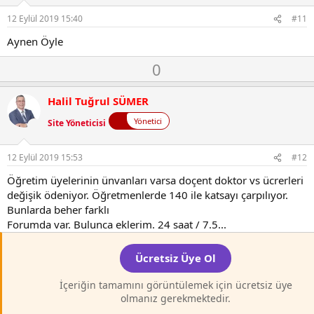
12 Eylül 2019 15:40
#11
Aynen Öyle
O
D
0
y
o
l
w
Halil Tuğrul SÜMER
a
n
Yönetici
Site Yöneticisi
v
o
t
12 Eylül 2019 15:53
#12
e
Öğretim üyelerinin ünvanları varsa doçent doktor vs ücrerleri
değişik ödeniyor. Öğretmenlerde 140 ile katsayı çarpılıyor.
Bunlarda beher farklı
Forumda var. Bulunca eklerim. 24 saat / 7.5...
Ücretsiz Üye Ol
İçeriğin tamamını görüntülemek için ücretsiz üye
olmanız gerekmektedir.