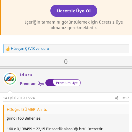
Ücretsiz Üye Ol
İçeriğin tamamını görüntülemek için ücretsiz üye
olmanız gerekmektedir.
Hüseyin ÇEVİK
ve
iduru
T
e
O
D
0
p
k
y
o
i
l
w
l
iduru
a
n
e
Premium Üye
r
Premium Üye
v
:
o
t
14 Eylül 2019 15:24
#17
e
H.Tuğrul SÜMER' Alıntı:
Şimdi 160 Beher ise;
160 x 0,138459 = 22,15 Bir saatlik alacaüğı brtü ücerettir.