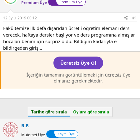
a
a
Premium Üye
Premium Üye
t
r
a
i
12 Eylül 2019 00:12
#1
n
h
i
Fakültemize ilk defa dışarıdan ücretli öğretim elemanı ders
verecek. haftaya dersler başlıyor ve ders programına almışlar
hocaları benim için sürpriz oldu. Bildiğim kadarıyla e
bildirgeden giriş...
Ücretsiz Üye Ol
İçeriğin tamamını görüntülemek için ücretsiz üye
olmanız gerekmektedir.
Tarihe göre sırala
Oylara göre sırala
R.P.
Kayıtlı Üye
Mutemet Üye