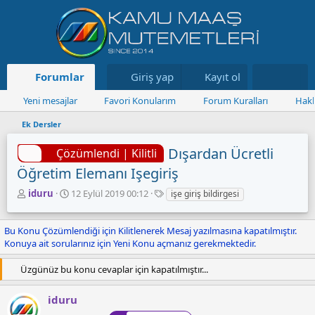
Forumlar
Neler yeni
Giriş yap
Kayıt ol
Kaynaklar
Yeni mesajlar
Favori Konularım
Forum Kuralları
Hakk
Ek Dersler
Dışardan Ücretli
Çözümlendi | Kilitli
Öğretim Elemanı Işegiriş
K
B
E
iduru
12 Eylül 2019 00:12
işe giriş bildirgesi
o
a
t
n
ş
i
Bu Konu Çözümlendiği için Kilitlenerek Mesaj yazılmasına kapatılmıştır.
u
l
k
Konuya ait sorularınız için Yeni Konu açmanız gerekmektedir.
y
a
e
u
n
t
B
g
l
Üzgünüz bu konu cevaplar için kapatılmıştır...
a
ı
e
ş
ç
r
iduru
l
t