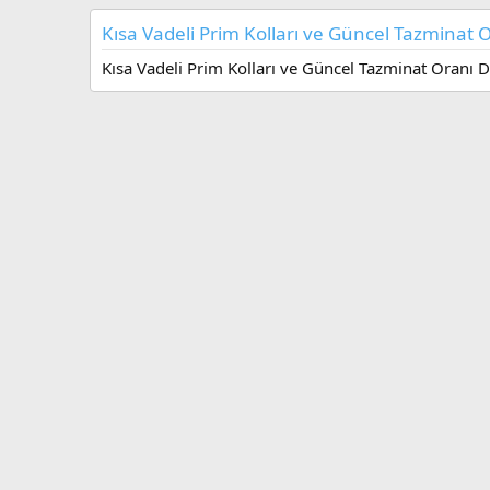
u
r
Kısa Vadeli Prim Kolları ve Güncel Tazminat O
u
l
Kısa Vadeli Prim Kolları ve Güncel Tazminat Oranı Dü
m
a
t
a
r
i
h
i