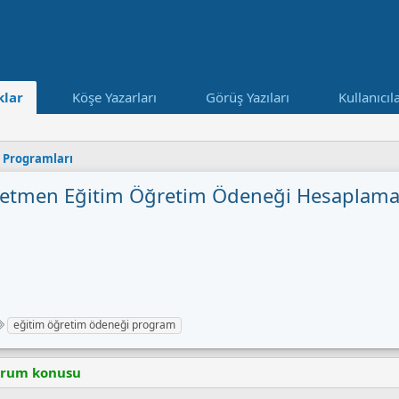
lar
Köşe Yazarları
Görüş Yazıları
Kullanıcıl
i Programları
ğretmen Eğitim Öğretim Ödeneği Hesaplam
E
eğitim öğretim ödeneği program
t
i
orum konusu
k
e