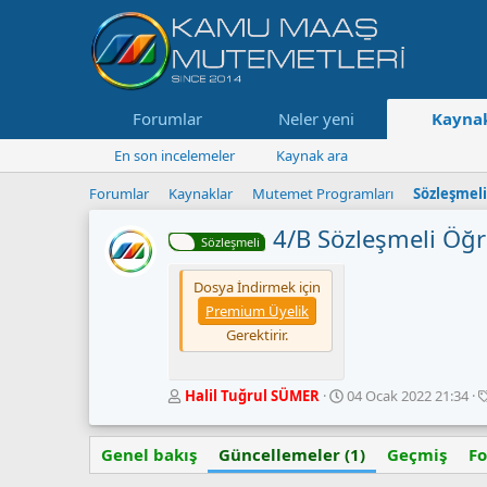
Forumlar
Neler yeni
Kaynak
En son incelemeler
Kaynak ara
Forumlar
Kaynaklar
Mutemet Programları
Sözleşmel
4/B Sözleşmeli Ö
Sözleşmeli
Dosya İndirmek için
Premium Üyelik
Gerektirir.
Y
O
Halil Tuğrul SÜMER
04 Ocak 2022 21:34
a
l
z
u
Genel bakış
a
Güncellemeler (1)
ş
Geçmiş
F
r
t