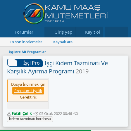
Forumlar
Neler yeni
Giriş yap
Kayıt ol
Kaynaklar
En son incelemeler
Kaynak ara
İşçilere Ait Programlar
İşçi Kıdem Tazminatı Ve
İşçi Pro
Karşılık Ayırma Programı
2019
Dosya İndirmek için
Premium Üyelik
Gerektirir.
Y
O
E
Fatih Çelik
05 Ocak 2022 00:46
a
l
t
kıdem tazminatı bordrosu
z
u
i
a
ş
k