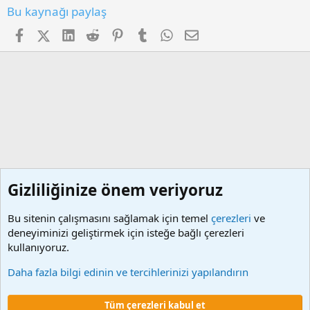
Bu kaynağı paylaş
Facebook
X (Twitter)
LinkedIn
Reddit
Pinterest
Tumblr
WhatsApp
E-posta
Gizliliğinize önem veriyoruz
Bu sitenin çalışmasını sağlamak için temel
çerezleri
ve
deneyiminizi geliştirmek için isteğe bağlı çerezleri
kullanıyoruz.
İşçilere Ait Programlar
Daha fazla bilgi edinin ve tercihlerinizi yapılandırın
Çerezler
Tüm çerezleri kabul et