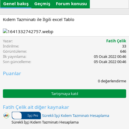
Genel bakış
r
Geçmiş
t
Forum konusu
e
u
t
r
l
u
e
Kıdem Tazminatı ile İlgili excel Tablo
l
r
m
a
t
Yazar
Fatih Çelik
a
İndirilme
33
r
Görüntüleme
646
i
İlk yayınlama
05 Ocak 2022 00:46
h
Son güncelleme
05 Ocak 2022 00:46
i
Puanlar
0
0 değerlendirme
.
0
0
Tartışmaya katıl
y
ı
l
Fatih Çelik ait diğer kaynakar
d
ı
Sürekli İşçi Kıdem Tazminatı Hesaplama
İşçi Pro
z
Sürekli İşçi Kıdem Tazminatı Hesaplama