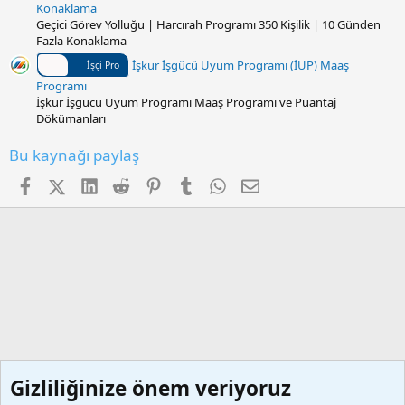
Konaklama
Geçici Görev Yolluğu | Harcırah Programı 350 Kişilik | 10 Günden
Fazla Konaklama
İşkur İşgücü Uyum Programı (İUP) Maaş
İşçi Pro
Programı
İşkur İşgücü Uyum Programı Maaş Programı ve Puantaj
Dökümanları
Bu kaynağı paylaş
Facebook
X (Twitter)
LinkedIn
Reddit
Pinterest
Tumblr
WhatsApp
E-posta
Gizliliğinize önem veriyoruz