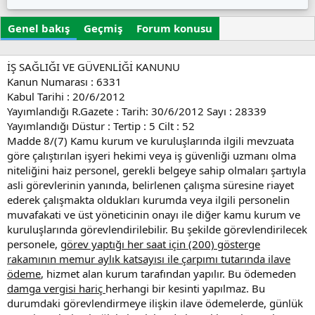
z
u
i
a
ş
k
Genel bakış
r
Geçmiş
t
Forum konusu
e
u
t
r
l
u
e
İŞ SAĞLIĞI VE GÜVENLİĞİ KANUNU
l
r
Kanun Numarası : 6331
m
Kabul Tarihi : 20/6/2012
a
Yayımlandığı R.Gazete : Tarih: 30/6/2012 Sayı : 28339
t
Yayımlandığı Düstur : Tertip : 5 Cilt : 52
a
Madde 8/(7) Kamu kurum ve kuruluşlarında ilgili mevzuata
r
i
göre çalıştırılan işyeri hekimi veya iş güvenliği uzmanı olma
h
niteliğini haiz personel, gerekli belgeye sahip olmaları şartıyla
i
asli görevlerinin yanında, belirlenen çalışma süresine riayet
ederek çalışmakta oldukları kurumda veya ilgili personelin
muvafakati ve üst yöneticinin onayı ile diğer kamu kurum ve
kuruluşlarında görevlendirilebilir. Bu şekilde görevlendirilecek
personele,
görev yaptığı her saat için (200) gösterge
rakamının memur aylık katsayısı ile çarpımı tutarında ilave
ödeme
, hizmet alan kurum tarafından yapılır. Bu ödemeden
damga vergisi hariç
herhangi bir kesinti yapılmaz. Bu
durumdaki görevlendirmeye ilişkin ilave ödemelerde, günlük