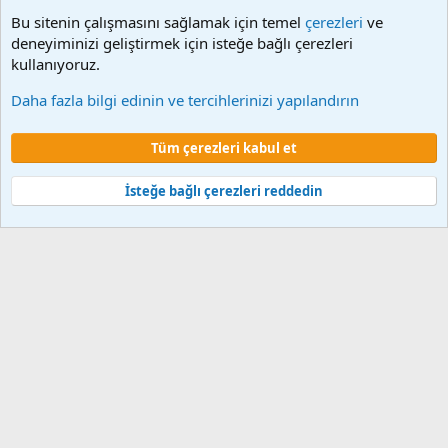
Bu sitenin çalışmasını sağlamak için temel
çerezleri
ve
deneyiminizi geliştirmek için isteğe bağlı çerezleri
kullanıyoruz.
Diğer programlar
Daha fazla bilgi edinin ve tercihlerinizi yapılandırın
Çerezler
Tüm çerezleri kabul et
Şartlar ve kurallar
Gizlilik politikası
Yardım
Ana sayfa
R
S
S
İsteğe bağlı çerezleri reddedin
®
Community platform by XenForo
© 2010-2024 XenForo Ltd.
XenForo 2
Türkçe yama 🇹🇷 [XGT] Yazılım ve web hizmetleri 2014-2024