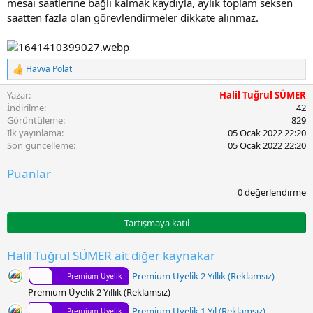
mesai saatlerine bağlı kalmak kaydıyla, aylık toplam seksen
saatten fazla olan görevlendirmeler dikkate alınmaz.
Havva Polat
T
e
Yazar
Halil Tuğrul SÜMER
p
k
İndirilme
42
i
Görüntüleme
829
l
İlk yayınlama
05 Ocak 2022 22:20
e
Son güncelleme
05 Ocak 2022 22:20
r
:
Puanlar
0
0 değerlendirme
.
0
0
Tartışmaya katıl
y
ı
l
Halil Tuğrul SÜMER ait diğer kaynakar
d
ı
Premium Üyelik 2 Yıllık (Reklamsız)
Premium Üyelik
z
Premium Üyelik 2 Yıllık (Reklamsız)
Premium Üyelik 1 Yıl (Reklamsız)
Premium Üyelik