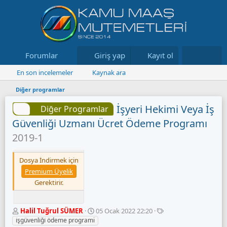
Forumlar
Neler yeni
Giriş yap
Kayıt ol
Kaynaklar
En son incelemeler
Kaynak ara
Diğer programlar
İşyeri Hekimi Veya İş
Diğer Programlar
Güvenliği Uzmanı Ücret Ödeme Programı
2019-1
Dosya İndirmek için
Premium Üyelik
Gerektirir.
Y
O
E
Halil Tuğrul SÜMER
05 Ocak 2022 22:20
a
l
t
i̇şgüvenli̇ği̇ ödeme programi