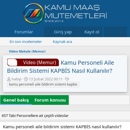
Forumlar
Neler yeni
Giriş yap
Kayıt ol
Kaynaklar
En son incelemeler
Kaynak ara
Video Makale (Memur)
Kamu Personeli Aile
Video (Memur)
Bildirim Sistemi KAPBİS Nasıl Kullanılır?
Y
O
E
habip
13 Şubat 2022 00:11
a
l
t
kamu personeli aile bildirim sistemi kapbi̇s
z
u
i
a
ş
k
Genel bakış
r
t
Forum konusu
e
u
t
r
l
u
e
657 Tabi Personellere ait çeşitli videolar
l
r
m
Kamu personeli aile bildirim sistemi KAPBİS nasıl kullanılır?