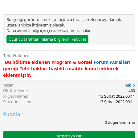
a
t
a
r
Bu içeriği görüntülemek için üçüncü taraf çerezlerini ayarlamak
i
üzere izninize ihtiyacımız olacak.
h
Daha ayrıntılı bilgi için
çerezler sayfamıza
bakın.
i
Üçüncü taraf tanımlama bilgilerini kabul et
Telif Hakları
Bu bölüme eklenen Program & Görsel
Forum Kuralları
gereği Telif hakları başlıklı madde kabul edilerek
eklenmiştir.
Yazar
habip
Görüntüleme
460
İlk yayınlama
13 Şubat 2022 00:11
Son güncelleme
13 Şubat 2022 00:11
Puanlar
0
0 değerlendirme
.
0
0
Tartışmaya katıl