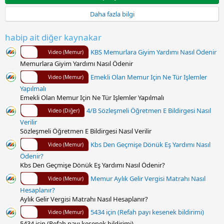
y
ı
Daha fazla bilgi
l
d
ı
habip ait diğer kaynakar
z
KBS Memurlara Giyim Yardımı Nasıl Ödenir
Video (Memur)
Memurlara Giyim Yardımı Nasıl Ödenir
Emekli Olan Memur Için Ne Tür Işlemler
Video (Memur)
Yapılmalı
Emekli Olan Memur Için Ne Tür Işlemler Yapılmalı
4/B Sözleşmeli Öğretmen E Bildirgesi Nasıl
Video (Diğer)
Verilir
Sözleşmeli Öğretmen E Bildirgesi Nasıl Verilir
Kbs Den Geçmişe Dönük Eş Yardımı Nasıl
Video (Memur)
Ödenir?
Kbs Den Geçmişe Dönük Eş Yardımı Nasıl Ödenir?
Memur Aylık Gelir Vergisi Matrahı Nasıl
Video (Memur)
Hesaplanır?
Aylık Gelir Vergisi Matrahı Nasıl Hesaplanır?
5434 için (Refah payı kesenek bildirimi)
Video (Memur)
5434 için (Refah payı kesenek bildirimi)