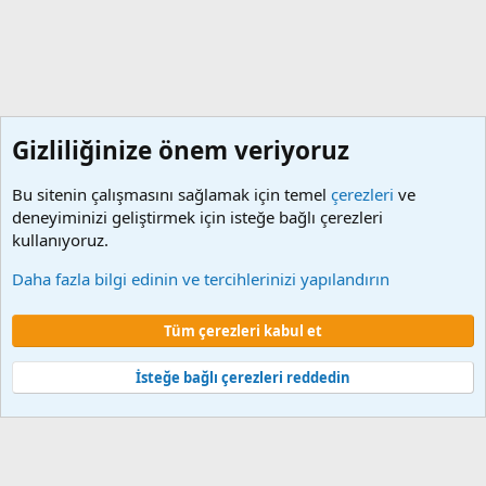
Gizliliğinize önem veriyoruz
Bu sitenin çalışmasını sağlamak için temel
çerezleri
ve
deneyiminizi geliştirmek için isteğe bağlı çerezleri
kullanıyoruz.
Video Makale (Memur)
Daha fazla bilgi edinin ve tercihlerinizi yapılandırın
Çerezler
Tüm çerezleri kabul et
Şartlar ve kurallar
Gizlilik politikası
Yardım
Ana sayfa
R
S
S
İsteğe bağlı çerezleri reddedin
®
Community platform by XenForo
© 2010-2024 XenForo Ltd.
XenForo 2
Türkçe yama 🇹🇷 [XGT] Yazılım ve web hizmetleri 2014-2024