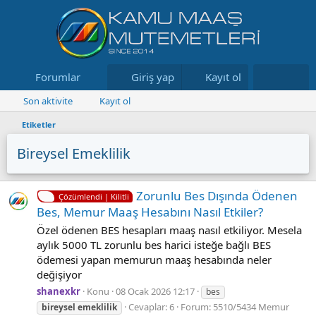
Forumlar
Neler yeni
Giriş yap
Kayıt ol
Kaynaklar
Son aktivite
Kayıt ol
Etiketler
Bireysel Emeklilik
Zorunlu Bes Dışında Ödenen
Çözümlendi | Kilitli
Bes, Memur Maaş Hesabını Nasıl Etkiler?
Özel ödenen BES hesapları maaş nasıl etkiliyor. Mesela
aylık 5000 TL zorunlu bes harici isteğe bağlı BES
ödemesi yapan memurun maaş hesabında neler
değişiyor
shanexkr
Konu
08 Ocak 2026 12:17
bes
Cevaplar: 6
Forum:
5510/5434 Memur
bireysel
emeklilik