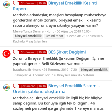
Bireysel Emeklilik Kesinti
Çözümlendi | Kilitli
Raporu
Merhaba arkadaşlar, maaşları hesaplayıp muhasebeye
gönderdim ancak zorunlu bireysel emeklilik kesinti
raporu alamıyorum, aynı sıkıntıyı yaşayan varmı?
Merve Tunca Demirel
Konu
06 Ağustos 2019 15:05
Cevaplar: 2
Forum:
KBS
bireysel
emeklilik
kesinti rapor
Kadrolu Maaş İşlemleri
BES Şirket Değişimi
Çözümlendi | Kilitli
Zorunlu Bireysel Emeklilik Şirketinin Değişimi İçin ne
yapmak gerekir. Belli Sözleşme var mıdır.
batuhanalib
Konu
24 Temmuz 2019 17:20
bireysel
emeklilik
Cevaplar: 4
Forum:
Zorunlu Bireysel Emeklilik Sistemi
Bireysel Emeklilik Sistemi -
Çözümlendi | Kilitli
Üretim şablonu oluşturma
Merhabalar, Bireysel emeklilik ile ilgili hiç bir bilgiye
sahip değilim. Bu konuyla ilgili tek bildiğim ; 4b
sözleşmeli personel işe girişlerinde 1 kereye mahsus