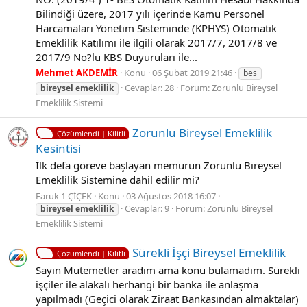
Bilindiği üzere, 2017 yılı içerinde Kamu Personel
Harcamaları Yönetim Sisteminde (KPHYS) Otomatik
Emeklilik Katılımı ile ilgili olarak 2017/7, 2017/8 ve
2017/9 No?lu KBS Duyuruları ile...
Mehmet AKDEMİR
Konu
06 Şubat 2019 21:46
bes
Cevaplar: 28
Forum:
Zorunlu Bireysel
bireysel
emeklilik
Emeklilik Sistemi
Zorunlu Bireysel Emeklilik
Çözümlendi | Kilitli
Kesintisi
İlk defa göreve başlayan memurun Zorunlu Bireysel
Emeklilik Sistemine dahil edilir mi?
Faruk 1 ÇİÇEK
Konu
03 Ağustos 2018 16:07
Cevaplar: 9
Forum:
Zorunlu Bireysel
bireysel
emeklilik
Emeklilik Sistemi
Sürekli İşçi Bireysel Emeklilik
Çözümlendi | Kilitli
Sayın Mutemetler aradım ama konu bulamadım. Sürekli
işçiler ile alakalı herhangi bir banka ile anlaşma
yapılmadı (Geçici olarak Ziraat Bankasından almaktalar)