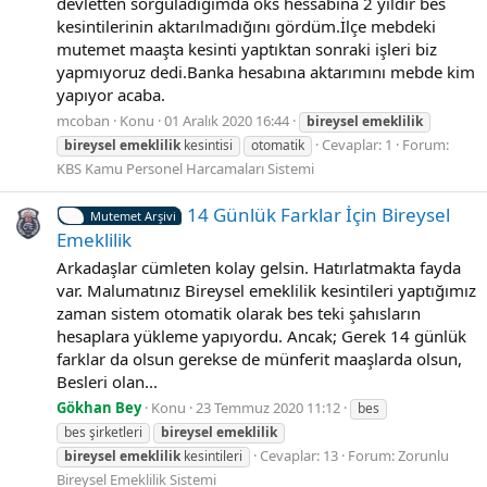
devletten sorguladığımda oks hessabına 2 yıldır bes
kesintilerinin aktarılmadığını gördüm.İlçe mebdeki
mutemet maaşta kesinti yaptıktan sonraki işleri biz
yapmıyoruz dedi.Banka hesabına aktarımını mebde kim
yapıyor acaba.
mcoban
Konu
01 Aralık 2020 16:44
bireysel
emeklilik
Cevaplar: 1
Forum:
bireysel
emeklilik
kesintisi
otomatik
KBS Kamu Personel Harcamaları Sistemi
14 Günlük Farklar İçin Bireysel
Mutemet Arşivi
Emeklilik
Arkadaşlar cümleten kolay gelsin. Hatırlatmakta fayda
var. Malumatınız Bireysel emeklilik kesintileri yaptığımız
zaman sistem otomatik olarak bes teki şahısların
hesaplara yükleme yapıyordu. Ancak; Gerek 14 günlük
farklar da olsun gerekse de münferit maaşlarda olsun,
Besleri olan...
Gökhan Bey
Konu
23 Temmuz 2020 11:12
bes
bes şirketleri
bireysel
emeklilik
Cevaplar: 13
Forum:
Zorunlu
bireysel
emeklilik
kesintileri
Bireysel Emeklilik Sistemi