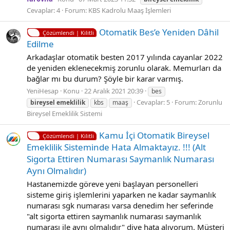
Cevaplar: 4
Forum:
KBS Kadrolu Maaş İşlemleri
Otomatik Bes’e Yeniden Dâhil
Çözümlendi | Kilitli
Edilme
Arkadaşlar otomatik besten 2017 yılında cayanlar 2022
de yeniden eklenecekmiş zorunlu olarak. Memurları da
bağlar mı bu durum? Şöyle bir karar varmış.
YeniHesap
Konu
22 Aralık 2021 20:39
bes
Cevaplar: 5
Forum:
Zorunlu
bireysel
emeklilik
kbs
maaş
Bireysel Emeklilik Sistemi
Kamu İçi̇ Otomati̇k Bi̇reysel
Çözümlendi | Kilitli
Emekli̇li̇k Si̇stemi̇nde Hata Almaktayız. !!! (Alt
Si̇gorta Etti̇ren Numarası Saymanlık Numarası
Aynı Olmalıdır)
Hastanemizde göreve yeni başlayan personelleri
sisteme giriş işlemlerini yaparken ne kadar saymanlık
numarası sgk numarası varsa denedim her seferinde
"alt sigorta ettiren saymanlık numarası saymanlık
numarası ile aynı olmalıdır" diye hata alıyorum. Müşteri