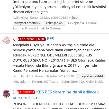
üretim şablonu hazırlanıp kişi bilgilerini sisteme
yükleniyor diye biliyorum. 1. Bireysel emeklilik kesintisi
devam ederken işten...
Aylin.Nilya
Konu
28 Mayıs 2019 08:52
bes
Cevaplar: 4
Forum:
bireysel
emeklilik
üretimşablonu
Zorunlu Bireysel Emeklilik Sistemi
BES
Çözümlendi | Kilitli
Aşağıdaki Duyruya İstinaden 45 Yaşın altında ola
herkesi yoksa daha önce dahil edilmeyenler BES dahil
edilecek. PERSONEL ÖDEMELERİ İLE İLGİLİ KBS
DUYURUSU SIRA NO: (2019/4 ) 1- BES Otomatik Katılım
Hesabı Hakkında Bilindiği üzere, 2017 yılı içerinde
Kamu Personel Harcamaları Yönetim...
fethullah ATEŞ
Konu
19 Şubat 2019 15:30
bireysel
emeklilik
Cevaplar: 1
Forum:
4/D Taşeron Daimi Sürekli İşçi Özlük Hakları
KBS BES sistemine dahil edilecek
!~DİKKAT~!
personel listesi
PERSONEL ÖDEMELERİ İLE İLGİLİ KBS DUYURUSU SIRA
NO: (2019/4 ) 1- BES Otomatik Katılım Hesabı Hakkında