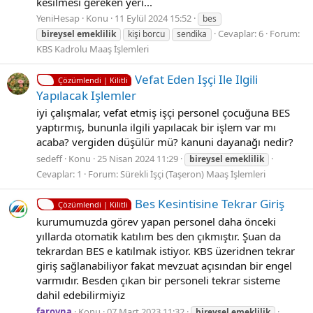
kesilmesi gereken yeri...
YeniHesap
Konu
11 Eylül 2024 15:52
bes
Cevaplar: 6
Forum:
bireysel
emeklilik
kişi borcu
sendika
KBS Kadrolu Maaş İşlemleri
Vefat Eden Işçi Ile Ilgili
Çözümlendi | Kilitli
Yapılacak Işlemler
iyi çalışmalar, vefat etmiş işçi personel çocuğuna BES
yaptırmış, bununla ilgili yapılacak bir işlem var mı
acaba? vergiden düşülür mü? kanuni dayanağı nedir?
sedeff
Konu
25 Nisan 2024 11:29
bireysel
emeklilik
Cevaplar: 1
Forum:
Sürekli İşçi (Taşeron) Maaş İşlemleri
Bes Kesintisine Tekrar Giriş
Çözümlendi | Kilitli
kurumumuzda görev yapan personel daha önceki
yıllarda otomatik katılım bes den çıkmıştır. Şuan da
tekrardan BES e katılmak istiyor. KBS üzeridnen tekrar
giriş sağlanabiliyor fakat mevzuat açısından bir engel
varmıdır. Besden çıkan bir personeli tekrar sisteme
dahil edebilirmiyiz
farovna
Konu
07 Mart 2023 11:32
bireysel
emeklilik