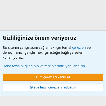
Gizliliğinize önem veriyoruz
Bu sitenin çalışmasını sağlamak için temel
çerezleri
ve
deneyiminizi geliştirmek için isteğe bağlı çerezleri
kullanıyoruz.
Etiketler
Daha fazla bilgi edinin ve tercihlerinizi yapılandırın
Çerezler
Tüm çerezleri kabul et
Şartlar ve kurallar
Gizlilik politikası
Yardım
Ana sayfa
R
S
S
İsteğe bağlı çerezleri reddedin
®
Community platform by XenForo
© 2010-2024 XenForo Ltd.
XenForo 2
Türkçe yama 🇹🇷 [XGT] Yazılım ve web hizmetleri 2014-2024