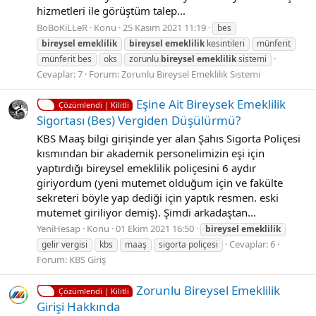
hizmetleri ile görüştüm talep...
BoBoKiLLeR
Konu
25 Kasım 2021 11:19
bes
bireysel
emeklilik
bireysel
emeklilik
kesintileri
münferit
münferit bes
oks
zorunlu
bireysel
emeklilik
sistemi
Cevaplar: 7
Forum:
Zorunlu Bireysel Emeklilik Sistemi
Eşine Ait Bireysek Emeklilik
Çözümlendi | Kilitli
Sigortası (Bes) Vergiden Düşülürmü?
KBS Maaş bilgi girişinde yer alan Şahıs Sigorta Poliçesi
kısmından bir akademik personelimizin eşi için
yaptırdığı bireysel emeklilik poliçesini 6 aydır
giriyordum (yeni mutemet olduğum için ve fakülte
sekreteri böyle yap dediği için yaptık resmen. eski
mutemet giriliyor demiş). Şimdi arkadaştan...
YeniHesap
Konu
01 Ekim 2021 16:50
bireysel
emeklilik
Cevaplar: 6
gelir vergisi
kbs
maaş
sigorta poliçesi
Forum:
KBS Giriş
Zorunlu Bireysel Emeklilik
Çözümlendi | Kilitli
Girişi Hakkında