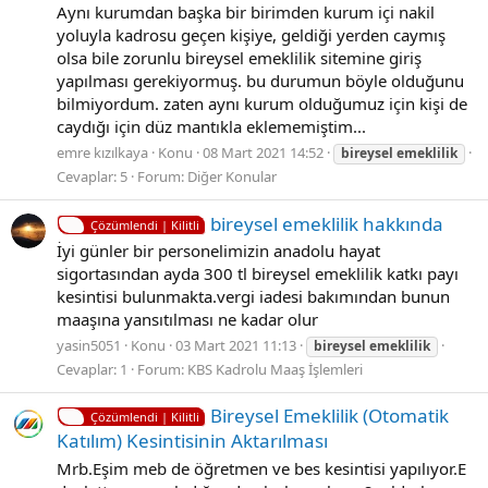
Aynı kurumdan başka bir birimden kurum içi nakil
yoluyla kadrosu geçen kişiye, geldiği yerden caymış
olsa bile zorunlu bireysel emeklilik sitemine giriş
yapılması gerekiyormuş. bu durumun böyle olduğunu
bilmiyordum. zaten aynı kurum olduğumuz için kişi de
caydığı için düz mantıkla eklememiştim...
emre kızılkaya
Konu
08 Mart 2021 14:52
bireysel
emeklilik
Cevaplar: 5
Forum:
Diğer Konular
bireysel emeklilik hakkında
Çözümlendi | Kilitli
İyi günler bir personelimizin anadolu hayat
sigortasından ayda 300 tl bireysel emeklilik katkı payı
kesintisi bulunmakta.vergi iadesi bakımından bunun
maaşına yansıtılması ne kadar olur
yasin5051
Konu
03 Mart 2021 11:13
bireysel
emeklilik
Cevaplar: 1
Forum:
KBS Kadrolu Maaş İşlemleri
Bireysel Emeklilik (Otomatik
Çözümlendi | Kilitli
Katılım) Kesintisinin Aktarılması
Mrb.Eşim meb de öğretmen ve bes kesintisi yapılıyor.E