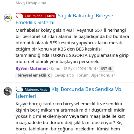
Maaş Hesaplama
Sağlık Bakanlığı Bi̇reysel
Çözümlendi | Kilitli
Emekli̇li̇k Si̇stemi̇
Merhabalar kolay gelsin 4B li veyahut 657 li herhangi
bir personel sıfırdan atama ile başladığında biz bunlara
otomatik olarak BES kesintisi yapıyoruz lakin merak
ettiğim bir konu var KBS den BES kesintisi
tanımlandığında TURKİYE SİGORTA uygulamasına girip
mutemet olarak yeni başlayan personeli...
ByYeni Mutemet
Konu
18 Eylül 2024 15:14
657 4b
Cevaplar: 6
Forum:
Diğer Konular
bireysel
emeklilik
Kişi Borcunda Bes Sendika Vb
Mutemet Arşivi
İşlemleri
Kişiye borç çıkarılırken bireysel emeklilik ve sendika
kişinin borç miktarını artırmalı mıdır düşürmeli midir
yoksa hiç mi etkilemiyor? Veya tam maaş iade ile kıst
maaş iadede bu durum değişiklik mi gösteriyor? Kişi
borcu tablolarını bir çoğunu inceledim. Kimisi hem