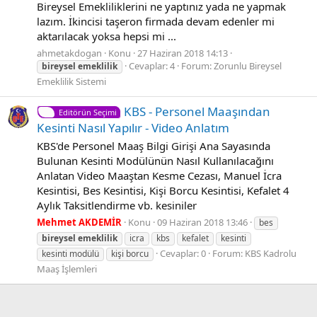
Bireysel Emekliliklerini ne yaptınız yada ne yapmak
lazım. İkincisi taşeron firmada devam edenler mi
aktarılacak yoksa hepsi mi ...
ahmetakdogan
Konu
27 Haziran 2018 14:13
Cevaplar: 4
Forum:
Zorunlu Bireysel
bireysel
emeklilik
Emeklilik Sistemi
KBS - Personel Maaşından
Editörün Seçimi
Kesinti Nasıl Yapılır - Video Anlatım
KBS'de Personel Maaş Bilgi Girişi Ana Sayasında
Bulunan Kesinti Modülünün Nasıl Kullanılacağını
Anlatan Video Maaştan Kesme Cezası, Manuel İcra
Kesintisi, Bes Kesintisi, Kişi Borcu Kesintisi, Kefalet 4
Aylık Taksitlendirme vb. kesiniler
Mehmet AKDEMİR
Konu
09 Haziran 2018 13:46
bes
bireysel
emeklilik
icra
kbs
kefalet
kesinti
Cevaplar: 0
Forum:
KBS Kadrolu
kesinti modülü
kişi borcu
Maaş İşlemleri