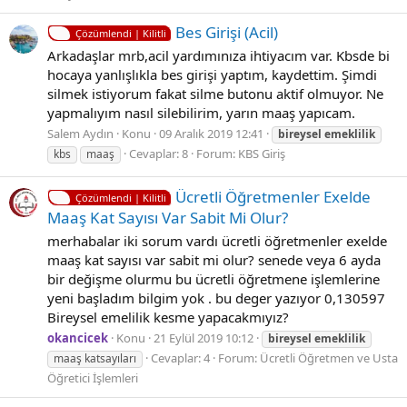
Bes Girişi (Acil)
Çözümlendi | Kilitli
Arkadaşlar mrb,acil yardımınıza ihtiyacım var. Kbsde bi
hocaya yanlışlıkla bes girişi yaptım, kaydettim. Şimdi
silmek istiyorum fakat silme butonu aktif olmuyor. Ne
yapmalıyım nasıl silebilirim, yarın maaş yapıcam.
Salem Aydın
Konu
09 Aralık 2019 12:41
bireysel
emeklilik
Cevaplar: 8
Forum:
KBS Giriş
kbs
maaş
Ücretli Öğretmenler Exelde
Çözümlendi | Kilitli
Maaş Kat Sayısı Var Sabit Mi Olur?
merhabalar iki sorum vardı ücretli öğretmenler exelde
maaş kat sayısı var sabit mi olur? senede veya 6 ayda
bir değişme olurmu bu ücretli öğretmene işlemlerine
yeni başladım bilgim yok . bu deger yazıyor 0,130597
Bireysel emelilik kesme yapacakmıyız?
okancicek
Konu
21 Eylül 2019 10:12
bireysel
emeklilik
Cevaplar: 4
Forum:
Ücretli Öğretmen ve Usta
maaş katsayıları
Öğretici İşlemleri