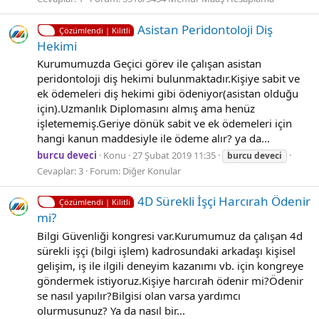
Asistan Peridontoloji Diş
Çözümlendi | Kilitli
Hekimi
Kurumumuzda Geçici görev ile çalışan asistan
peridontoloji diş hekimi bulunmaktadır.Kişiye sabit ve
ek ödemeleri diş hekimi gibi ödeniyor(asistan olduğu
için).Uzmanlık Diplomasını almış ama henüz
işletememiş.Geriye dönük sabit ve ek ödemeleri için
hangi kanun maddesiyle ile ödeme alır? ya da...
burcu deveci
Konu
27 Şubat 2019 11:35
burcu
deveci
Cevaplar: 3
Forum:
Diğer Konular
4D Sürekli İşçi Harcırah Ödenir
Çözümlendi | Kilitli
mi?
Bilgi Güvenliği kongresi var.Kurumumuz da çalışan 4d
sürekli işçi (bilgi işlem) kadrosundaki arkadaşı kişisel
gelişim, iş ile ilgili deneyim kazanımı vb. için kongreye
göndermek istiyoruz.Kişiye harcırah ödenir mi?Ödenir
se nasıl yapılır?Bilgisi olan varsa yardımcı
olurmusunuz? Ya da nasıl bir...