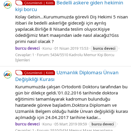
Bedelli askere giden hekimin
Çözümlendi | Kilitli
kişi borcu
Kolay Gelsin...Kurumumuzda görevli Diş Hekimi 5 nisan
itibari ile bedelli askerliğe gideceği için ayrılış
yapılacak.Birliğe 8 Nisanda teslim oluyor.Kişiye
ödediğimiz Mart maaşından iade nasıl alacağız?Gss
primi nasıl olacak ?
burcu deveci
Konu
01 Nisan 2019 15:53
burcu
deveci
Cevaplar: 1
Forum:
5434/5510 Kadrolu Memur Kişi Borcu
İşlemleri
Uzmanlık Diploması Ünvan
Çözümlendi | Kilitli
Değişikliği Kurası
Kurumumuzda çalışan Ortodonti Doktoru tarafından bu
gün bir dilekçe geldi.'01.02.2016 tarihinde doktora
eğitimimi tamamlayarak kadromun bulunduğu
hastanede göreve başladım.Doktora Diplomam ve
Uzmanlık Belgem olduğu halde Ünvan değişikliği kurası
açılmadığı için 24.04.2017 tarihine kadar...
burcu deveci
Konu
05 Mart 2019 09:59
burcu
deveci
Cevaplar: 1
Forum:
5510/5434 Memur Maaş Hesaplama