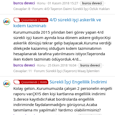
burcu deveci
Konu
01 Kasım 2018 15:27
burcu
deveci
Cevaplar: 8
Forum:
4/D Taşeron Daimi Sürekli İşçi Özlük Hakları
4/D sürekli işçi askerlik ve
Çözümlendi | Kilitli
kıdem tazminatı
Kurumumuzda 2015 yılından beri görev yapan 4/d
sürekli işçi kasım ayında kısa dönem askere gidiyor.Kişi
askerlik dönüşü tekrar gelip başlayacak.Kuruma verdiği
dilekçede kazanmış olduğum kıdem tazminatımın
hesaplanarak tarafına yatırılmasını istiyor.Taşeronda
iken Kıdem tazminatı ödüyorduk.4/d...
burcu deveci
Konu
25 Ekim 2018 16:04
burcu
deveci
Cevaplar: 11
Forum:
Sürekli İşçi (Taşeron) Maaş İşlemleri
Sürekli İşçi Engellilik İndirimi
Çözümlendi | Kilitli
Kolay gelsin..Kurumumuzda çalışan 2 personelin engelli
raporu var.ÇKYS den kişi kartlarına engellilik indirimi
3.derece kayıtlıdır.Fakat bordrolarda engellilik
indiriminde faydalanmadığını görüyoruz.Acaba
tanımlama mı yapılmalı? Yardımcı olabilirmisiniz?