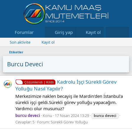
Forumlar
Neler yeni
Giriş yap
Kayıt ol
Kaynaklar
Son aktivite
Kayıt ol
Etiketler
Burcu Deveci
Kadrolu İşçi Sürekli Görev
Çözümlendi | Kilitli
Yolluğu Nasıl Yapılır?
Merkezimize naklen becayiş ile Mardin'den İstanbul'a
sürekli işçi geldi.Sürekli görev yolluğu yapacağım.
Yardımcı olur musunuz?
burcu deveci
Konu
17 Nisan 2024 13:29
burcu
deveci
Cevaplar: 5
Forum:
Sürekli Görev Yolluğu