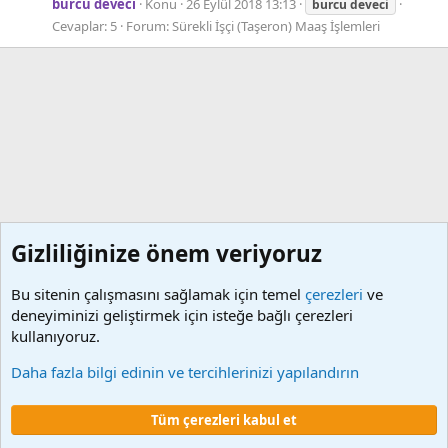
burcu deveci
Konu
26 Eylül 2018 13:13
burcu
deveci
Cevaplar: 5
Forum:
Sürekli İşçi (Taşeron) Maaş İşlemleri
Gizliliğinize önem veriyoruz
Bu sitenin çalışmasını sağlamak için temel
çerezleri
ve
deneyiminizi geliştirmek için isteğe bağlı çerezleri
kullanıyoruz.
Etiketler
Daha fazla bilgi edinin ve tercihlerinizi yapılandırın
Çerezler
Tüm çerezleri kabul et
Şartlar ve kurallar
Gizlilik politikası
Yardım
Ana sayfa
R
S