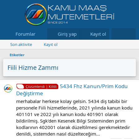
Forumlar
Neler yeni
Giriş yap
Kayıt ol
Kaynaklar
Son aktivite
Kayıt ol
Etiketler
Fiili Hizme Zammı
5434 Fhz Kanun/Prim Kodu
Çözümlendi | Kilitli
Değiştirme
merhabalar herkese kolay gelsin. 5434 diş tabibi bir
personele Fiili hizmetlerinde, 2021 yılında kanun kodu
401101 ve 2022 yılı kanun kodu 401901 olarak
bildirilmiş. Sgk'den Kesenek Bilgi Sisteminden prim
kodlarının 402001 olarak düzeltilmesi gerekmektedir
denildi, sistemden nasıl düzelteceğim...