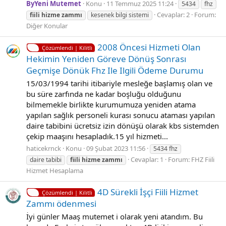
ByYeni Mutemet
Konu
11 Temmuz 2025 11:24
5434
fhz
Cevaplar: 2
Forum:
fiili
hizme
zammı
kesenek bilgi sistemi
Diğer Konular
2008 Öncesi Hizmeti Olan
Çözümlendi | Kilitli
Hekimin Yeniden Göreve Dönüş Sonrası
Geçmişe Dönük Fhz Ile Ilgili Ödeme Durumu
15/03/1994 tarihi itibariyle mesleğe başlamış olan ve
bu süre zarfında ne kadar boşluğu olduğunu
bilmemekle birlikte kurumumuza yeniden atama
yapılan sağlık personeli kurası sonucu ataması yapılan
daire tabibini ücretsiz izin dönüşü olarak kbs sistemden
çekip maaşını hesapladık.15 yıl hizmeti...
haticekrnck
Konu
09 Şubat 2023 11:56
5434 fhz
Cevaplar: 1
Forum:
FHZ Fiili
daire tabibi
fiili
hizme
zammı
Hizmet Hesaplama
4D Sürekli İşçi Fiili Hizmet
Çözümlendi | Kilitli
Zammı ödenmesi
İyi günler Maaş mutemet i olarak yeni atandım. Bu