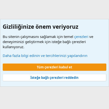
Gizliliğinize önem veriyoruz
Bu sitenin çalışmasını sağlamak için temel
çerezleri
ve
deneyiminizi geliştirmek için isteğe bağlı çerezleri
kullanıyoruz.
Etiketler
Daha fazla bilgi edinin ve tercihlerinizi yapılandırın
Çerezler
Tüm çerezleri kabul et
Şartlar ve kurallar
Gizlilik politikası
Yardım
Ana sayfa
R
S
S
İsteğe bağlı çerezleri reddedin
®
Community platform by XenForo
© 2010-2024 XenForo Ltd.
XenForo 2
Türkçe yama 🇹🇷 [XGT] Yazılım ve web hizmetleri 2014-2024