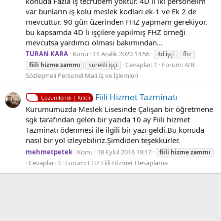
konuda Fazla iş tecrübem yoktur. 4D li iki personelim
var bunların iş kolu meslek kodları ek-1 ve Ek 2 de
mevcuttur. 90 gün üzerinden FHZ yapmam gerekiyor.
bu kapsamda 4D li işçilere yapılmış FHZ örneği
mevcutsa yardımcı olması bakımından...
TURAN KARA
Konu
14 Aralık 2020 14:56
4d işçi
fhz
Cevaplar: 1
Forum:
4/B
fiili
hizme
zammı
sürekli işçi
Sözleşmeli Personel Mali İş ve İşlemleri
Fiili Hizmet Tazminatı
Çözümlendi | Kilitli
Kurumumuzda Meslek Lisesinde Çalışan bir öğretmene
sgk tarafından gelen bir yazıda 10 ay Fiili hizmet
Tazminatı ödenmesi ile ilgili bir yazı geldi.Bu konuda
nasıl bir yol izleyebiliriz.Şimdiden teşekkürler.
mehmetpetek
Konu
18 Eylül 2018 19:17
fiili
hizme
zammı
Cevaplar: 3
Forum:
FHZ Fiili Hizmet Hesaplama