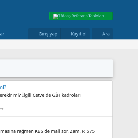
Maaş Referans Tabloları
lar
Giriş yap
Kayıt ol
Ara
mi?
ekir mi? İlgili Cetvelde GİH kadroları
eri
mamasına rağmen KBS de mali sor. Zam. P. 575