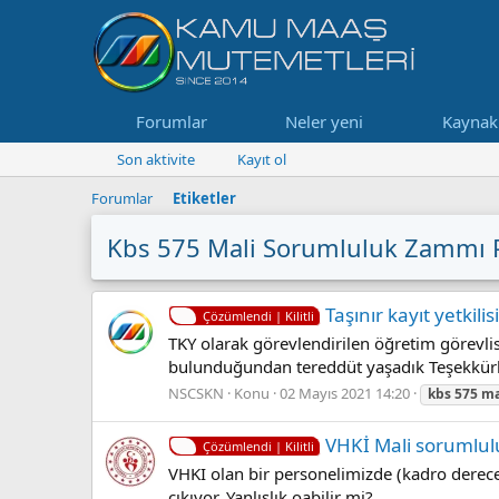
Forumlar
Neler yeni
Kaynak
Son aktivite
Kayıt ol
Forumlar
Etiketler
Kbs 575 Mali Sorumluluk Zammı 
Taşınır kayıt yetkil
Çözümlendi | Kilitli
TKY olarak görevlendirilen öğretim görevlis
bulunduğundan tereddüt yaşadık Teşekkür
NSCSKN
Konu
02 Mayıs 2021 14:20
kbs
575
ma
VHKİ Mali sorumlu
Çözümlendi | Kilitli
VHKI olan bir personelimizde (kadro derece
çıkıyor. Yanlışlık oabilir mi?