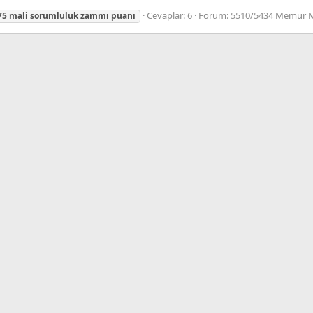
Cevaplar: 6
Forum:
5510/5434 Memur 
75
mali
sorumluluk
zammı
puanı