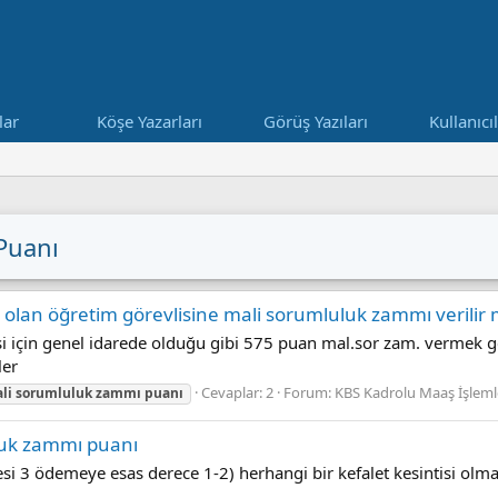
lar
Köşe Yazarları
Görüş Yazıları
Kullanıcı
Puanı
isi olan öğretim görevlisine mali sorumluluk zammı verilir 
i için genel idarede olduğu gibi 575 puan mal.sor zam. vermek ger
ler
Cevaplar: 2
Forum:
KBS Kadrolu Maaş İşleml
li
sorumluluk
zammı
puanı
luk zammı puanı
si 3 ödemeye esas derece 1-2) herhangi bir kefalet kesintisi ol