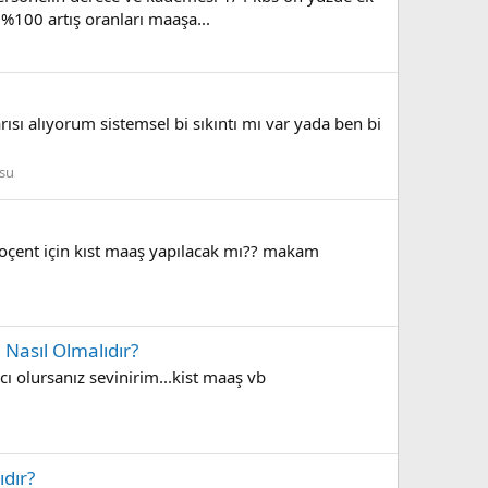
100 artış oranları maaşa...
ı alıyorum sistemsel bi sıkıntı mı var yada ben bi
su
oçent için kıst maaş yapılacak mı?? makam
 Nasıl Olmalıdır?
cı olursanız sevinirim...kist maaş vb
dır?