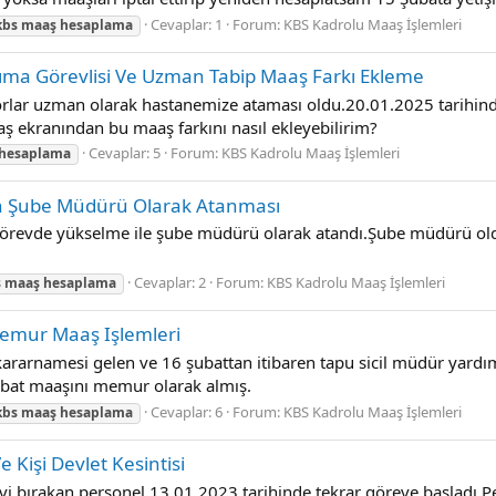
Cevaplar: 1
Forum:
KBS Kadrolu Maaş İşlemleri
kbs
maaş
hesaplama
tıma Görevlisi Ve Uzman Tabip Maaş Farkı Ekleme
torlar uzman olarak hastanemize ataması oldu.20.01.2025 tarihin
aş ekranından bu maaş farkını nasıl ekleyebilirim?
Cevaplar: 5
Forum:
KBS Kadrolu Maaş İşlemleri
hesaplama
 Şube Müdürü Olarak Atanması
görevde yükselme ile şube müdürü olarak atandı.Şube müdürü 
Cevaplar: 2
Forum:
KBS Kadrolu Maaş İşlemleri
s
maaş
hesaplama
Memur Maaş Işlemleri
rarnamesi gelen ve 16 şubattan itibaren tapu sicil müdür yardımc
bat maaşını memur olarak almış.
Cevaplar: 6
Forum:
KBS Kadrolu Maaş İşlemleri
kbs
maaş
hesaplama
e Kişi Devlet Kesintisi
evi bırakan personel 13.01.2023 tarihinde tekrar göreve başladı.