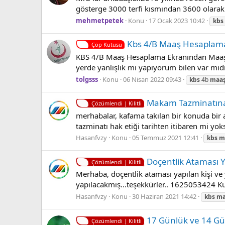
gösterge 3000 terfi kısmından 3600 olarak
mehmetpetek
Konu
17 Ocak 2023 10:42
kbs
Kbs 4/B Maaş Hesaplam
Çöp Kutusu
KBS 4/B Maaş Hesaplama Ekranından Maaş He
yerde yanlışlık mı yapıyorum bilen var mıdı
tolgsss
Konu
06 Nisan 2022 09:43
kbs
4b
maa
Makam Tazminatın
Çözümlendi | Kilitli
merhabalar, kafama takılan bir konuda bir
tazminatı hak etiği tarihten itibaren mi yok
Hasanfvzy
Konu
05 Temmuz 2021 12:41
kbs
m
Doçentlik Ataması Ya
Çözümlendi | Kilitli
Merhaba, doçentlik ataması yapılan kişi ve y
yapılacakmış...teşekkürler.. 1625053424 K
Hasanfvzy
Konu
30 Haziran 2021 14:42
kbs
ma
17 Günlük ve 14 Gün
Çözümlendi | Kilitli