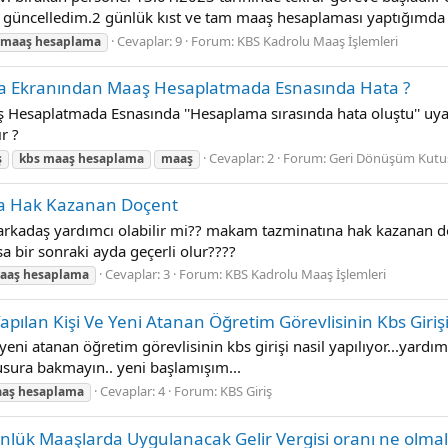
 güncelledim.2 günlük kıst ve tam maaş hesaplaması yaptığımda %
Cevaplar: 9
Forum:
KBS Kadrolu Maaş İşlemleri
maaş
hesaplama
a Ekranından Maaş Hesaplatmada Esnasında Hata ?
saplatmada Esnasında ''Hesaplama sırasında hata oluştu'' uyarıs
r ?
Cevaplar: 2
Forum:
Geri Dönüşüm Kutu
ş
kbs
maaş
hesaplama
maaş
a Hak Kazanan Doçent
 arkadaş yardımcı olabilir mi?? makam tazminatına hak kazanan d
sa bir sonraki ayda geçerli olur????
Cevaplar: 3
Forum:
KBS Kadrolu Maaş İşlemleri
aaş
hesaplama
pılan Kişi Ve Yeni Atanan Öğretim Görevlisinin Kbs Girişi
eni atanan öğretim görevlisinin kbs girişi nasil yapılıyor...yardım
usura bakmayın.. yeni başlamışım...
Cevaplar: 4
Forum:
KBS Giriş
aş
hesaplama
lük Maaşlarda Uygulanacak Gelir Vergisi oranı ne olmalı