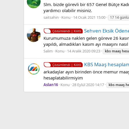
Slm. bizde görevli bir 657 Genel Bütçe Ka
yardımcı olabilir misiniz.
saitsahin
Konu
14 Ocak 2021 15:00
17 14 günl
Sehven Eksik Öde
Çözümlendi | Kilitli
Kurumumuza naklen gelen göreve 26 kasım
yapıldı, almadıkları kasım ayı maaşını na
Salim
Konu
14 Aralık 2020 09:23
kbs
maaş
hes
KBS Maaş hesapla
Çözümlendi | Kilitli
arkadaşlar ayın birinden önce memur maaş
hesaplatabilirmiyim
Aslan16
Konu
28 Eylül 2020 14:17
kbs
maaş
h