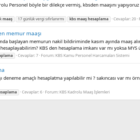
drolu Personel böyle bir dilekçe vermiş, kbsden maaşını yapıyor
Cevaplar: 20
ük
maaş
17 günlük vergi sıfırlanırmı
kbs
maaş
hesaplama
nen memur maaşı
da başlayan memurun nakil bildiriminde kasım ayında maaş alı
sıl hesaplayabilirim? KBS den hesaplama imkanı var mı yoksa MYS 
Cevaplar: 7
Forum:
KBS Kamu Personel Harcamaları Sistemi
aplama
ma
ı deneme amaçlı hesaplatma yapılabilir mi ? sakıncası var mı ö
Cevaplar: 6
Forum:
KBS Kadrolu Maaş İşlemleri
esaplama