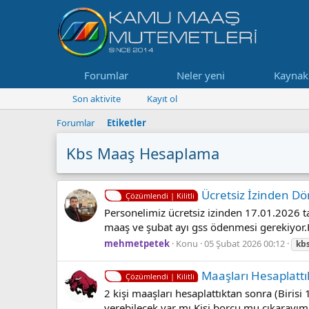
Forumlar
Neler yeni
Kaynak
Son aktivite
Kayıt ol
Forumlar
Etiketler
Kbs Maaş Hesaplama
Ücretsiz İzinden D
Çözümlendi | Kilitli
Personelimiz ücretsiz izinden 17.01.2026 ta
maaş ve şubat ayı gss ödenmesi gerekiyor.K
mehmetpetek
Konu
05 Şubat 2026 00:12
kb
Maaşları Hesaplattı
Çözümlendi | Kilitli
2 kişi maaşları hesaplattıktan sonra (Biris
verebilecek var mı.Kişi borcu mu çıkarayım 