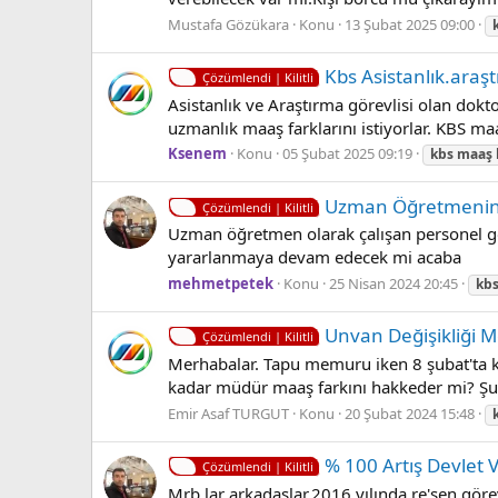
Mustafa Gözükara
Konu
13 Şubat 2025 09:00
Kbs Asistanlık.araş
Çözümlendi | Kilitli
Asistanlık ve Araştırma görevlisi olan dok
uzmanlık maaş farklarını istiyorlar. KBS ma
Ksenem
Konu
05 Şubat 2025 09:19
kbs
maaş
Uzman Öğretmenin
Çözümlendi | Kilitli
Uzman öğretmen olarak çalışan personel 
yararlanmaya devam edecek mi acaba
mehmetpetek
Konu
25 Nisan 2024 20:45
kb
Unvan Değişikliği 
Çözümlendi | Kilitli
Merhabalar. Tapu memuru iken 8 şubat'ta ka
kadar müdür maaş farkını hakkeder mi? Şu
Emir Asaf TURGUT
Konu
20 Şubat 2024 15:48
% 100 Artış Devlet V
Çözümlendi | Kilitli
Mrb lar arkadaşlar.2016 yılında re'sen gör