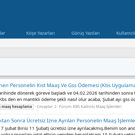
lar
Köşe Yazarları
Görüş Yazıları
Kullanıcı
önen Personelin Kıst Maaş Ve Gss Ödemesi (Kbs Uygulama
rihinde dönerek göreve başladı ve 04.02.2026 tarihinden sonra te
bs den en mantıklı ödeme şekli nasıl olur acaba, Şubat ayı gss öd
Cevaplar: 2
Forum:
KBS Kadrolu Maaş İşlemleri
s
maaş
hesaplama
ktan Sonra Ücretsiz Izne Ayrılan Personelin Maaş Işlemle
i 17 şubat Birisi 11 Şubat) ücretsiz izne ayrılacakmış.Benim son
yoksa maaşları iptal ettirip yeniden hesaplatsam 15 Şubata yetişi