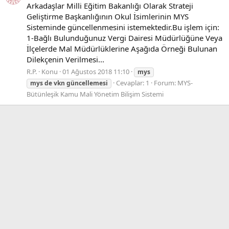
Arkadaşlar Milli Eğitim Bakanlığı Olarak Strateji
Geliştirme Başkanlığının Okul İsimlerinin MYS
Sisteminde güncellenmesini istemektedir.Bu işlem için:
1-Bağlı Bulunduğunuz Vergi Dairesi Müdürlüğüne Veya
İlçelerde Mal Müdürlüklerine Aşağıda Örneği Bulunan
Dilekçenin Verilmesi...
R.P.
Konu
01 Ağustos 2018 11:10
mys
Cevaplar: 1
Forum:
MYS-
mys
de
vkn
güncellemesi
Bütünleşik Kamu Mali Yönetim Bilişim Sistemi