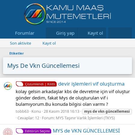
Forumlar
Neler yeni
Giriş yap
Kayıt ol
Kaynaklar
Son aktivite
Kayıt ol
Etiketler
Mys De Vkn Güncellemesi
devir işlemleri vif oluşturma
Çözümlendi | Kilitli
kolay gelsin arkadaşlar kbs de devretme için vif oluştur
gönder dedim, fakat Mys de oluşturulan vif i
bulamıyorum.Bu konuda bilgisi olan varmı ?
tobb63
Konu
28 Kasım 2018 16:13
mys
de
vkn
güncellemesi
Cevaplar: 12
Forum:
MYS Taşınır Varlık İşlemleri (TKYS)
MYS de VKN GÜNCELLEMESİ
Editörün Seçimi