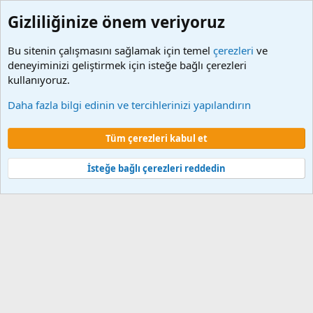
Gizliliğinize önem veriyoruz
Bu sitenin çalışmasını sağlamak için temel
çerezleri
ve
deneyiminizi geliştirmek için isteğe bağlı çerezleri
kullanıyoruz.
Etiketler
Daha fazla bilgi edinin ve tercihlerinizi yapılandırın
Çerezler
Tüm çerezleri kabul et
Şartlar ve kurallar
Gizlilik politikası
Yardım
Ana sayfa
R
S
S
İsteğe bağlı çerezleri reddedin
®
Community platform by XenForo
© 2010-2024 XenForo Ltd.
XenForo 2
Türkçe yama 🇹🇷 [XGT] Yazılım ve web hizmetleri 2014-2024