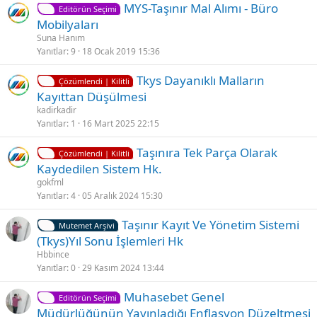
S
MYS-Taşınır Mal Alımı - Büro
t
t
Editörün Seçimi
a
Mobilyaları
l
b
Suna Hanım
i
i
Yanıtlar
9
18 Ocak 2019 15:36
t
K
Tkys Dayanıklı Malların
Çözümlendi | Kilitli
i
Kayıttan Düşülmesi̇
l
kadirkadir
i
Yanıtlar
1
16 Mart 2025 22:15
t
K
Taşınıra Tek Parça Olarak
l
Çözümlendi | Kilitli
i
Kaydedilen Sistem Hk.
i
l
gokfml
i
Yanıtlar
4
05 Aralık 2024 15:30
t
Taşınır Kayıt Ve Yönetim Sistemi
l
Mutemet Arşivi
(Tkys)Yıl Sonu İşlemleri Hk
i
Hbbince
Yanıtlar
0
29 Kasım 2024 13:44
Muhasebet Genel
Editörün Seçimi
Müdürlüğünün Yayınladığı Enflasyon Düzeltmesi