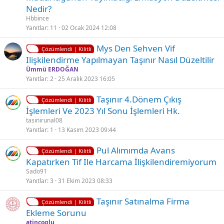
Nedir?
Hbbince
Yanıtlar
11
02 Ocak 2024 12:08
K
Mys Den Sehven Vi̇f
Çözümlendi | Kilitli
i
Ilişkilendirme Yapılmayan Taşınır Nasıl Düzeltilir
l
Ümmü ERDOĞAN
i
Yanıtlar
2
25 Aralık 2023 16:05
t
K
Taşınır 4.Dönem Çıkış
l
Çözümlendi | Kilitli
i
İşlemleri Ve 2023 Yıl Sonu İşlemleri Hk.
i
l
tasinirunal08
i
Yanıtlar
1
13 Kasım 2023 09:44
t
K
Pul Alımımda Avans
l
Çözümlendi | Kilitli
i
Kapatırken Ti̇f Ile Harcama İlişkilendiremiyorum
i
l
Sado91
i
Yanıtlar
3
31 Ekim 2023 08:33
t
K
Ç
Taşınır Satınalma Firma
l
Çözümlendi | Kilitli
i
ö
Ekleme Sorunu
i
l
z
atincoglu