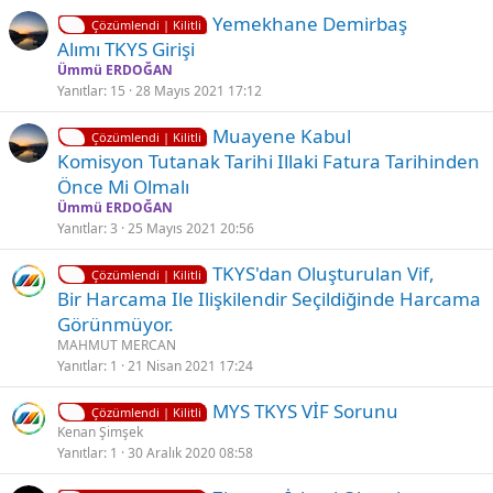
i
K
Ç
Yemekhane Demirbaş
t
Çözümlendi | Kilitli
i
ö
Alımı TKYS Girişi
l
l
z
Ümmü ERDOĞAN
i
i
ü
Yanıtlar
15
28 Mayıs 2021 17:12
t
l
K
Ç
Muayene Kabul
l
d
Çözümlendi | Kilitli
i
ö
Komisyon Tutanak Tarihi Illaki Fatura Tarihinden
i
ü
l
z
Önce Mi Olmalı
i
ü
Ümmü ERDOĞAN
t
l
Yanıtlar
3
25 Mayıs 2021 20:56
l
d
K
TKYS'dan Oluşturulan Vif,
i
ü
Çözümlendi | Kilitli
i
Bir Harcama Ile Ilişkilendir Seçildiğinde Harcama
l
Görünmüyor.
i
MAHMUT MERCAN
t
Yanıtlar
1
21 Nisan 2021 17:24
l
K
MYS TKYS VİF Sorunu
i
Çözümlendi | Kilitli
i
Kenan Şimşek
Yanıtlar
1
30 Aralık 2020 08:58
l
i