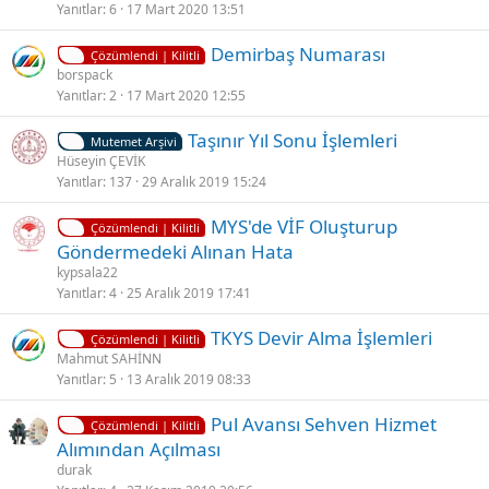
i
Yanıtlar
6
17 Mart 2020 13:51
t
K
Demirbaş Numarası
l
Çözümlendi | Kilitli
i
borspack
i
Yanıtlar
2
17 Mart 2020 12:55
l
i
K
Taşınır Yıl Sonu İşlemleri
t
Mutemet Arşivi
i
Hüseyin ÇEVİK
l
Yanıtlar
137
29 Aralık 2019 15:24
l
i
i
K
MYS'de VİF Oluşturup
t
Çözümlendi | Kilitli
i
Göndermedeki Alınan Hata
l
l
kypsala22
i
i
Yanıtlar
4
25 Aralık 2019 17:41
t
K
TKYS Devir Alma İşlemleri
l
Çözümlendi | Kilitli
i
Mahmut SAHİNN
i
Yanıtlar
5
13 Aralık 2019 08:33
l
i
K
Pul Avansı Sehven Hizmet
t
Çözümlendi | Kilitli
i
Alımından Açılması
l
l
durak
i