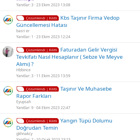
i
ü
Yanıtlar
3
23 Ekim 2023 13:08
t
l
K
Kbs Taşınır Firma Vedop
l
d
Çözümlendi | Kilitli
i
Güncellemesi Hatası
i
ü
l
basri er
i
Yanıtlar
1
23 Ekim 2023 12:24
t
K
Faturadan Gelir Vergisi
l
Çözümlendi | Kilitli
i
Tevkifatı Nasıl Hesaplanır ( Sebze Ve Meyve
i
l
Alımı) ?
i
Hbbince
t
Yanıtlar
3
11 Ekim 2023 13:59
l
K
Ç
Taşınır Ve Muhasebe
i
Çözümlendi | Kilitli
i
ö
Rapor Farkları
l
z
Eyupsah
i
ü
Yanıtlar
9
04 Ekim 2023 22:47
t
l
K
Ç
Yangın Tüpü Dolumu
l
d
Çözümlendi | Kilitli
i
ö
Doğrudan Temin
i
ü
l
z
gkhnakcy
i
ü
Yanıtlar
2
10 Ocak 2023 23:15