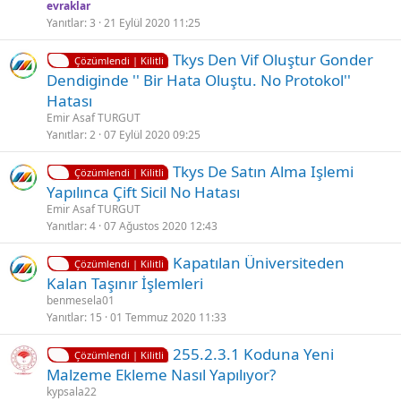
l
evraklar
i
Yanıtlar
3
21 Eylül 2020 11:25
t
K
Tkys Den Vif Oluştur Gonder
l
Çözümlendi | Kilitli
i
Dendiginde '' Bir Hata Oluştu. No Protokol''
i
l
Hatası
i
Emir Asaf TURGUT
t
Yanıtlar
2
07 Eylül 2020 09:25
l
K
Tkys De Satın Alma Işlemi
i
Çözümlendi | Kilitli
i
Yapılınca Çift Sicil No Hatası
l
Emir Asaf TURGUT
i
Yanıtlar
4
07 Ağustos 2020 12:43
t
K
Kapatılan Üniversiteden
l
Çözümlendi | Kilitli
i
Kalan Taşınır İşlemleri
i
l
benmesela01
i
Yanıtlar
15
01 Temmuz 2020 11:33
t
K
255.2.3.1 Koduna Yeni
l
Çözümlendi | Kilitli
i
Malzeme Ekleme Nasıl Yapılıyor?
i
l
kypsala22