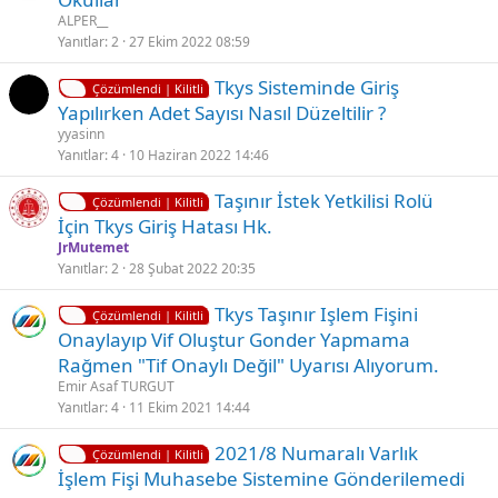
l
ALPER__
i
i
Yanıtlar
2
27 Ekim 2022 08:59
t
K
Tkys Sisteminde Giriş
l
Çözümlendi | Kilitli
i
Yapılırken Adet Sayısı Nasıl Düzeltilir ?
i
l
yyasinn
i
Yanıtlar
4
10 Haziran 2022 14:46
t
K
Ç
Taşınır İstek Yetkilisi Rolü
l
Çözümlendi | Kilitli
i
ö
İçin Tkys Giriş Hatası Hk.
i
l
z
JrMutemet
i
ü
Yanıtlar
2
28 Şubat 2022 20:35
t
l
K
Tkys Taşınır Işlem Fişini
l
d
Çözümlendi | Kilitli
i
Onaylayıp Vif Oluştur Gonder Yapmama
i
ü
l
Rağmen "Tif Onaylı Değil" Uyarısı Alıyorum.
i
Emir Asaf TURGUT
t
Yanıtlar
4
11 Ekim 2021 14:44
l
K
2021/8 Numaralı Varlık
i
Çözümlendi | Kilitli
i
İşlem Fişi Muhasebe Sistemine Gönderilemedi
l