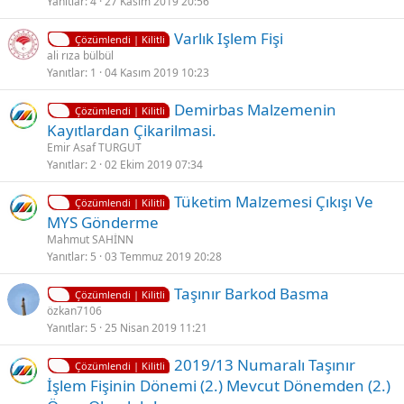
i
Yanıtlar
4
27 Kasım 2019 20:56
t
K
Varlık Işlem Fişi
l
Çözümlendi | Kilitli
i
ali rıza bülbül
i
Yanıtlar
1
04 Kasım 2019 10:23
l
i
K
Demirbas Malzemenin
t
Çözümlendi | Kilitli
i
Kayıtlardan Çikarilmasi.
l
l
Emir Asaf TURGUT
i
i
Yanıtlar
2
02 Ekim 2019 07:34
t
K
Tüketim Malzemesi Çıkışı Ve
l
Çözümlendi | Kilitli
i
MYS Gönderme
i
l
Mahmut SAHİNN
i
Yanıtlar
5
03 Temmuz 2019 20:28
t
K
Taşınır Barkod Basma
l
Çözümlendi | Kilitli
i
özkan7106
i
Yanıtlar
5
25 Nisan 2019 11:21
l
i
K
2019/13 Numaralı Taşınır
t
Çözümlendi | Kilitli
i
İşlem Fişinin Dönemi (2.) Mevcut Dönemden (2.)
l
l