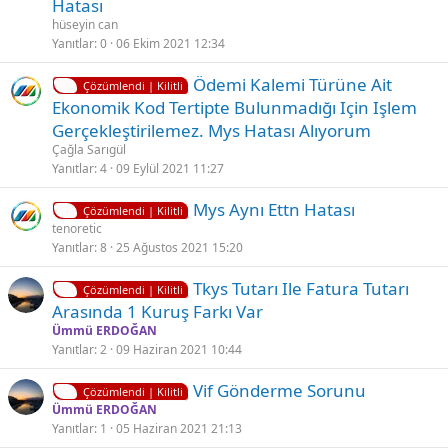
Hatası
i
hüseyin can
t
Yanıtlar
0
06 Ekim 2021 12:34
l
K
Ödemi Kalemi Türüne Ait
i
Çözümlendi | Kilitli
i
Ekonomik Kod Tertipte Bulunmadığı Için Işlem
l
Gerçekleştirilemez. Mys Hatası Alıyorum
i
Çağla Sarıgül
t
Yanıtlar
4
09 Eylül 2021 11:27
l
K
Mys Aynı Ettn Hatası
i
Çözümlendi | Kilitli
i
tenoretic
Yanıtlar
8
25 Ağustos 2021 15:20
l
i
K
Tkys Tutarı Ile Fatura Tutarı
t
Çözümlendi | Kilitli
i
Arasında 1 Kuruş Farkı Var
l
l
Ümmü ERDOĞAN
i
i
Yanıtlar
2
09 Haziran 2021 10:44
t
K
Vif Gönderme Sorunu
l
Çözümlendi | Kilitli
i
Ümmü ERDOĞAN
i
Yanıtlar
1
05 Haziran 2021 21:13
l