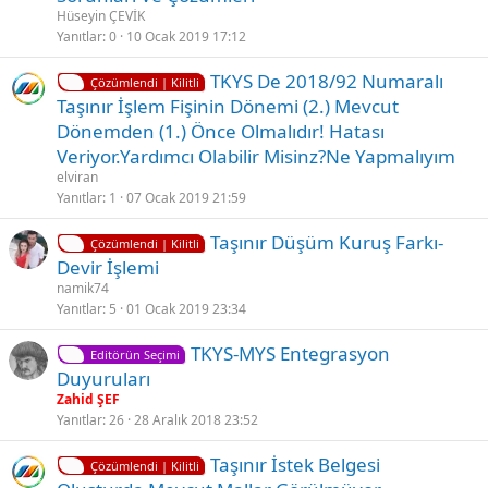
Hüseyin ÇEVİK
Yanıtlar
0
10 Ocak 2019 17:12
K
TKYS De 2018/92 Numaralı
Çözümlendi | Kilitli
i
Taşınır İşlem Fişinin Dönemi (2.) Mevcut
l
Dönemden (1.) Önce Olmalıdır! Hatası
i
Veriyor.Yardımcı Olabilir Misinz?Ne Yapmalıyım
t
elviran
l
Yanıtlar
1
07 Ocak 2019 21:59
i
K
Taşınır Düşüm Kuruş Farkı-
Çözümlendi | Kilitli
i
Devir İşlemi
l
namik74
i
Yanıtlar
5
01 Ocak 2019 23:34
t
TKYS-MYS Entegrasyon
l
Editörün Seçimi
Duyuruları
i
Zahid ŞEF
Yanıtlar
26
28 Aralık 2018 23:52
K
Taşınır İstek Belgesi
Çözümlendi | Kilitli
i