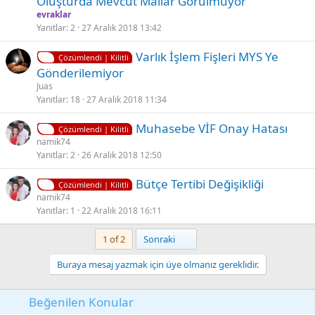
Oluşturda Mevcut Mallar Görülmüyor
l
evraklar
i
Yanıtlar
2
27 Aralık 2018 13:42
t
K
Varlık İşlem Fişleri MYS Ye
l
Çözümlendi | Kilitli
i
Gönderilemiyor
i
l
Juas
i
Yanıtlar
18
27 Aralık 2018 11:34
t
K
Muhasebe VİF Onay Hatası
l
Çözümlendi | Kilitli
i
namik74
i
Yanıtlar
2
26 Aralık 2018 12:50
l
i
K
Bütçe Tertibi Değişikliği
t
Çözümlendi | Kilitli
i
namik74
l
Yanıtlar
1
22 Aralık 2018 16:11
l
i
i
Son
1 of 2
Sonraki
t
l
Buraya mesaj yazmak için üye olmanız gereklidir.
i
Beğenilen Konular