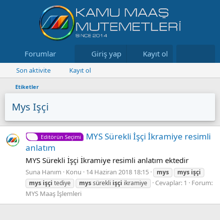
Forumlar
Neler yeni
Giriş yap
Kayıt ol
Kaynaklar
Son aktivite
Kayıt ol
Etiketler
Mys Işçi
MYS Sürekli İşçi İkramiye resimli
Editörün Seçimi
anlatım
MYS Sürekli İşçi İkramiye resimli anlatım ektedir
Suna Hanım
Konu
14 Haziran 2018 18:15
mys
mys
işçi
Cevaplar: 1
Forum:
mys
işçi
tediye
mys
sürekli
işçi
ikramiye
MYS Maaş İşlemleri