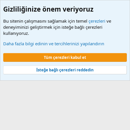
Gizliliğinize önem veriyoruz
Bu sitenin çalışmasını sağlamak için temel
çerezleri
ve
deneyiminizi geliştirmek için isteğe bağlı çerezleri
kullanıyoruz.
Etiketler
Daha fazla bilgi edinin ve tercihlerinizi yapılandırın
Çerezler
Tüm çerezleri kabul et
Şartlar ve kurallar
Gizlilik politikası
Yardım
Ana sayfa
R
S
S
İsteğe bağlı çerezleri reddedin
®
Community platform by XenForo
© 2010-2024 XenForo Ltd.
XenForo 2
Türkçe yama 🇹🇷 [XGT] Yazılım ve web hizmetleri 2014-2024