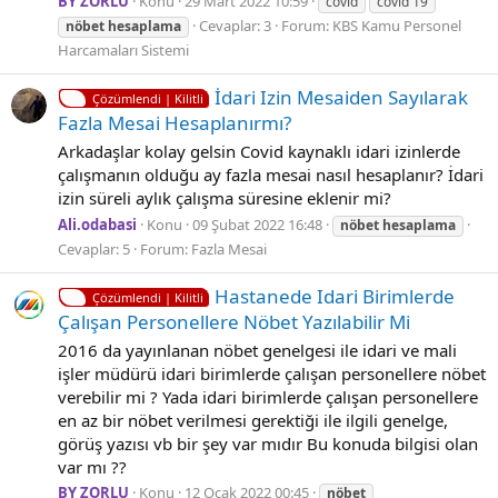
BY ZORLU
Konu
29 Mart 2022 10:59
covid
covid 19
Cevaplar: 3
Forum:
KBS Kamu Personel
nöbet
hesaplama
Harcamaları Sistemi
İdari Izin Mesaiden Sayılarak
Çözümlendi | Kilitli
Fazla Mesai Hesaplanırmı?
Arkadaşlar kolay gelsin Covid kaynaklı idari izinlerde
çalışmanın olduğu ay fazla mesai nasıl hesaplanır? İdari
izin süreli aylık çalışma süresine eklenir mi?
Ali.odabasi
Konu
09 Şubat 2022 16:48
nöbet
hesaplama
Cevaplar: 5
Forum:
Fazla Mesai
Hastanede Idari Birimlerde
Çözümlendi | Kilitli
Çalışan Personellere Nöbet Yazılabilir Mi
2016 da yayınlanan nöbet genelgesi ile idari ve mali
işler müdürü idari birimlerde çalışan personellere nöbet
verebilir mi ? Yada idari birimlerde çalışan personellere
en az bir nöbet verilmesi gerektiği ile ilgili genelge,
görüş yazısı vb bir şey var mıdır Bu konuda bilgisi olan
var mı ??
BY ZORLU
Konu
12 Ocak 2022 00:45
nöbet