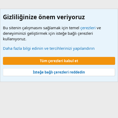
Gizliliğinize önem veriyoruz
Bu sitenin çalışmasını sağlamak için temel
çerezleri
ve
deneyiminizi geliştirmek için isteğe bağlı çerezleri
kullanıyoruz.
Etiketler
Daha fazla bilgi edinin ve tercihlerinizi yapılandırın
Çerezler
Tüm çerezleri kabul et
Şartlar ve kurallar
Gizlilik politikası
Yardım
Ana sayfa
R
S
S
İsteğe bağlı çerezleri reddedin
®
Community platform by XenForo
© 2010-2024 XenForo Ltd.
XenForo 2
Türkçe yama 🇹🇷 [XGT] Yazılım ve web hizmetleri 2014-2024