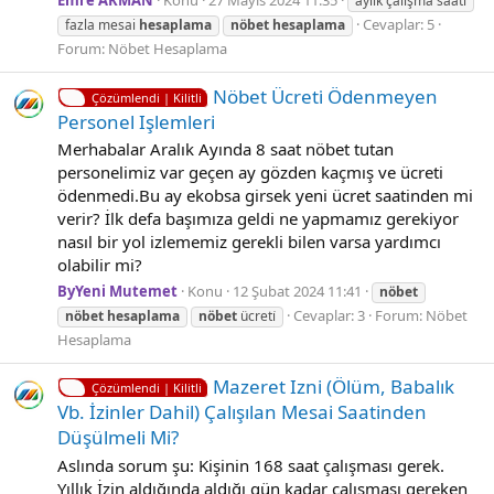
Emre AKMAN
Konu
27 Mayıs 2024 11:35
aylık çalışma saati
Cevaplar: 5
fazla mesai
hesaplama
nöbet
hesaplama
Forum:
Nöbet Hesaplama
Nöbet Ücreti̇ Ödenmeyen
Çözümlendi | Kilitli
Personel Işlemleri
Merhabalar Aralık Ayında 8 saat nöbet tutan
personelimiz var geçen ay gözden kaçmış ve ücreti
ödenmedi.Bu ay ekobsa girsek yeni ücret saatinden mi
verir? İlk defa başımıza geldi ne yapmamız gerekiyor
nasıl bir yol izlememiz gerekli bilen varsa yardımcı
olabilir mi?
ByYeni Mutemet
Konu
12 Şubat 2024 11:41
nöbet
Cevaplar: 3
Forum:
Nöbet
nöbet
hesaplama
nöbet
ücreti̇
Hesaplama
Mazeret Izni (Ölüm, Babalık
Çözümlendi | Kilitli
Vb. İzinler Dahil) Çalışılan Mesai Saatinden
Düşülmeli Mi?
Aslında sorum şu: Kişinin 168 saat çalışması gerek.
Yıllık İzin aldığında aldığı gün kadar çalışması gereken