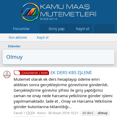
Forumlar
Neler yeni
Giriş yap
Kayıt ol
Kaynaklar
Son aktivite
Kayıt ol
Etiketler
Olmuy
EK DERS KBS İŞLEMİ
Çözümlendi | Kilitli
Mutemet olarak ek ders hesaplayıp ödeme emri
aldıktan sonra gerçekleştirme görevlisine gönderildi.
Gerçekleştirme görevlisi şifresi ile giriş yaptığımız
zaman ne onay nede harcama yetkilisine gönder işlemi
yapılmamaktadır. İade et , Onay ve Harcama Yetkilisine
gönder butonlarına tıklanıldığı...
Faruk 1 ÇİÇEK
Konu
30 Nisan 2018 10:21
ek ders
olmuy