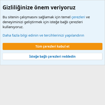
Gizliliğinize önem veriyoruz
Bu sitenin çalışmasını sağlamak için temel
çerezleri
ve
deneyiminizi geliştirmek için isteğe bağlı çerezleri
kullanıyoruz.
Etiketler
Daha fazla bilgi edinin ve tercihlerinizi yapılandırın
Çerezler
Tüm çerezleri kabul et
Şartlar ve kurallar
Gizlilik politikası
Yardım
Ana sayfa
R
S
S
İsteğe bağlı çerezleri reddedin
®
Community platform by XenForo
© 2010-2024 XenForo Ltd.
XenForo 2
Türkçe yama 🇹🇷 [XGT] Yazılım ve web hizmetleri 2014-2024