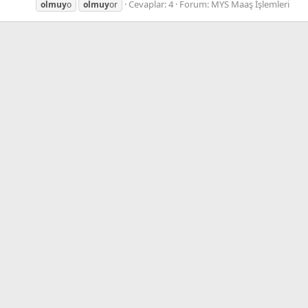
Cevaplar: 4
Forum:
MYS Maaş İşlemleri
olmuy
o
olmuy
or