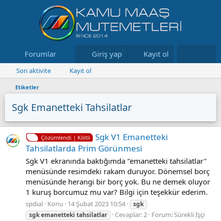
Forumlar
Neler yeni
Giriş yap
Kayıt ol
Kaynaklar
Son aktivite
Kayıt ol
Etiketler
Sgk Emanetteki Tahsilatlar
Sgk V1 Emanetteki
Çözümlendi | Kilitli
Tahsilatlarda Prim Görünmesi
Sgk V1 ekranında baktığımda "emanetteki tahsilatlar"
menüsünde resimdeki rakam duruyor. Dönemsel borç
menüsünde herangi bir borç yok. Bu ne demek oluyor
1 kuruş borcumuz mu var? Bilgi için teşekkür ederim.
spdial
Konu
14 Şubat 2023 10:54
sgk
Cevaplar: 2
Forum:
Sürekli İşçi
sgk
emanetteki
tahsilatlar