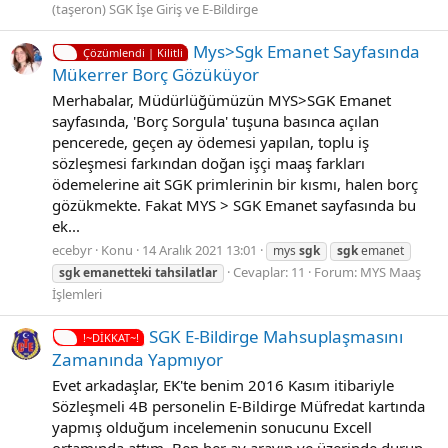
(taşeron) SGK İşe Giriş ve E-Bildirge
Mys>Sgk Emanet Sayfasında
Çözümlendi | Kilitli
Mükerrer Borç Gözüküyor
Merhabalar, Müdürlüğümüzün MYS>SGK Emanet
sayfasında, 'Borç Sorgula' tuşuna basınca açılan
pencerede, geçen ay ödemesi yapılan, toplu iş
sözleşmesi farkından doğan işçi maaş farkları
ödemelerine ait SGK primlerinin bir kısmı, halen borç
gözükmekte. Fakat MYS > SGK Emanet sayfasında bu
ek...
ecebyr
Konu
14 Aralık 2021 13:01
mys
sgk
sgk
emanet
Cevaplar: 11
Forum:
MYS Maaş
sgk
emanetteki
tahsilatlar
İşlemleri
SGK E-Bildirge Mahsuplaşmasını
!~DİKKAT~!
Zamanında Yapmıyor
Evet arkadaşlar, EK'te benim 2016 Kasım itibariyle
Sözleşmeli 4B personelin E-Bildirge Müfredat kartında
yapmış olduğum incelemenin sonucunu Excell
ortamında attım. Ben her ay arayıp ve üzerinde durup