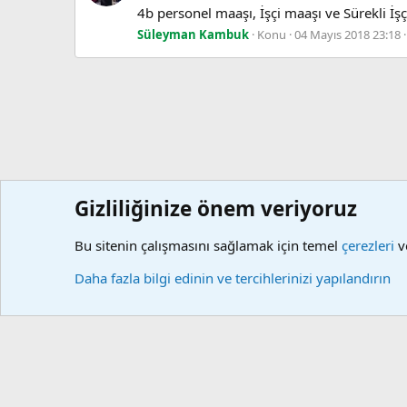
4b personel maaşı, İşçi maaşı ve Sürekli 
Süleyman Kambuk
Konu
04 Mayıs 2018 23:18
Gizliliğinize önem veriyoruz
Forumlar
Etiketler
Bu sitenin çalışmasını sağlamak için temel
çerezleri
ve
Çerezler
Daha fazla bilgi edinin ve tercihlerinizi yapılandırın
Community platform by