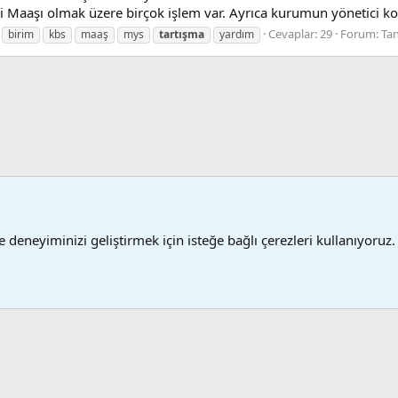
İşçi Maaşı olmak üzere birçok işlem var. Ayrıca kurumun yönetici
Cevaplar: 29
Forum:
Tan
birim
kbs
maaş
mys
tartışma
yardım
 deneyiminizi geliştirmek için isteğe bağlı çerezleri kullanıyoruz.
Şartlar
®
 XenForo
© 2010-2024 XenForo Ltd.
XenForo 2 Türkçe yama 🇹🇷 [XGT] Yazılım ve 