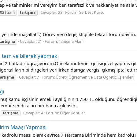
 ve tahminlerimi vereyim ben tarafsızlık ve hakkaniyetine asla v
Cevaplar: 23
Forum:
Serbest Kürsü
2021 zam
tartışma
yerinde maşallah :) Görev yeri değişikliği ile tekrar forumdayım
Cevaplar: 21
Forum:
Tanışma Alanı
tartışma
en tam ve bilerek yapmak
in 2 haftadır uğraşıyorum.Önceki mutemet gelişigüzel yapmış gi
gortalıların bildirgeleri verilirken damga vergisi çıkmış iptal ett
Cevaplar: 7
Forum:
Ücretli Öğretmen ve Usta Öğretici İşlemleri
tartışma
ğı
nu) kamu işçisinin emekli ayılığının 4.750 TL olduğunu öğrendiğ
memur sendikaları biri bana açıklasın.
Cevaplar: 4
Forum:
Diğer Konular
tartışma
irim Maaşı Yapması
adrolu maaşı olarak ayrıca 7 Harcama Biriminde hem kadrolu Hem