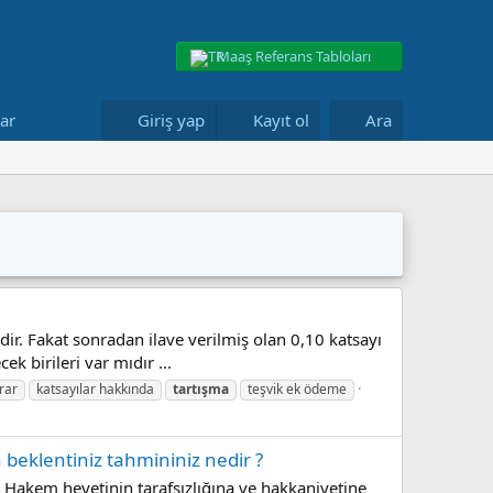
Maaş Referans Tabloları
lar
Giriş yap
Kayıt ol
Ara
ir. Fakat sonradan ilave verilmiş olan 0,10 katsayı
k birileri var mıdır ...
rar
katsayılar hakkında
tartışma
teşvik ek ödeme
beklentiniz tahmininiz nedir ?
? Hakem heyetinin tarafsızlığına ve hakkaniyetine