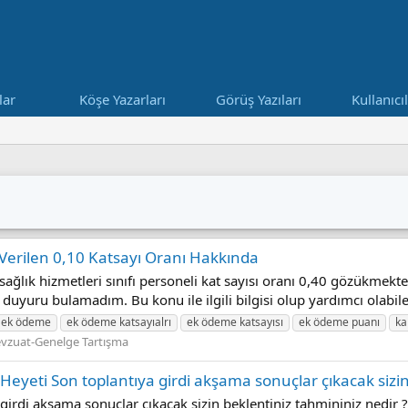
lar
Köşe Yazarları
Görüş Yazıları
Kullanıcı
Verilen 0,10 Katsayı Oranı Hakkında
ğlık hizmetleri sınıfı personeli kat sayısı oranı 0,40 gözükmekted
duyuru bulamadım. Bu konu ile ilgili bilgisi olup yardımcı olabilece
ek ödeme
ek ödeme katsayıalrı
ek ödeme katsayısı
ek ödeme puanı
ka
zuat-Genelge Tartışma
yeti Son toplantıya girdi akşama sonuçlar çıkacak sizin 
girdi akşama sonuçlar çıkacak sizin beklentiniz tahmininiz nedir 