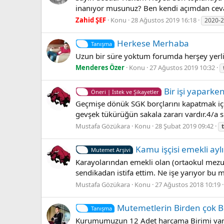
inanıyor musunuz? Ben kendi açımdan cevap
Zahid ŞEF
Konu
28 Ağustos 2019 16:18
2020-
Herkese Merhaba
Tanışma
Uzun bir süre yoktum forumda herşey yerli 
Menderes Özer
Konu
27 Ağustos 2019 10:32
Bir işi yapark
Öneri | İstek ve Şikayetler
Geçmişe dönük SGK borçlarını kapatmak iç
gevşek tükürüğün sakala zararı vardır.4/a si
Mustafa Gözükara
Konu
28 Şubat 2019 09:42
Kamu işçisi emekli aylı
Mutemet Arşivi
Karayolarından emekli olan (ortaokul mezu
sendikadan istifa ettim. Ne işe yarıyor bu 
Mustafa Gözükara
Konu
27 Ağustos 2018 10:19
Mutemetlerin Birden çok B
Tanışma
Kurumumuzun 12 Adet harcama Birimi var k