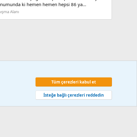
 konumunda ki hemen hemen hepsi 86 ya...
ışma Alanı
Tüm çerezleri kabul et
 ve kurallar
Gizlilik politikası
Yardım
Ana sayfa
R
S
İsteğe bağlı çerezleri reddedin
S
web hizmetleri 2014-2024