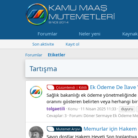
Forumlar
Neler yeni
Kaynak
Son aktivite
Kayıt ol
Forumlar
Etiketler
Tartışma
Ek Ödeme De İlave 
Çözümlendi | Kilitli
Sağlık bakanlığı ek ödeme yönetmeliğinde sa
oranını gösteren belirten veya herhangi bir 
tolgaetili
Konu
11 Nisan 2025 11:33
duyuru
Cevaplar: 3
Forum:
Döner Sermaye Ek Ödeme Mev
Memurlar için Hakem He
Mutemet Arşivi
Sayın dostlar Hakem Heyeti Son toplantıya 