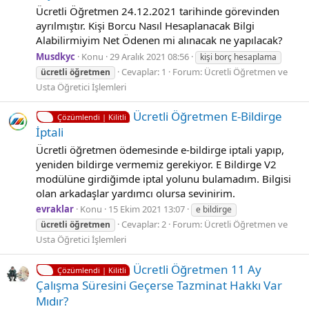
Ücretli Öğretmen 24.12.2021 tarihinde görevinden
ayrılmıştır. Kişi Borcu Nasıl Hesaplanacak Bilgi
Alabilirmiyim Net Ödenen mi alınacak ne yapılacak?
Musdkyc
Konu
29 Aralık 2021 08:56
kişi borç hesaplama
Cevaplar: 1
Forum:
Ücretli Öğretmen ve
ücretli
öğretmen
Usta Öğretici İşlemleri
Ücretli Öğretmen E-Bildirge
Çözümlendi | Kilitli
İptali
Ücretli öğretmen ödemesinde e-bildirge iptali yapıp,
yeniden bildirge vermemiz gerekiyor. E Bildirge V2
modülüne girdiğimde iptal yolunu bulamadım. Bilgisi
olan arkadaşlar yardımcı olursa sevinirim.
evraklar
Konu
15 Ekim 2021 13:07
e bildirge
Cevaplar: 2
Forum:
Ücretli Öğretmen ve
ücretli
öğretmen
Usta Öğretici İşlemleri
Ücretli Öğretmen 11 Ay
Çözümlendi | Kilitli
Çalışma Süresini Geçerse Tazminat Hakkı Var
Mıdır?