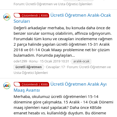
Forum:
Ücretli Öğretmen ve Usta Öğretici İşlemleri
Ücretli Öğretmen Aralık-Ocak
Çözümlendi | Kilitli
Soruları
Değerli arkadaşlar merhaba, bu konuda daha önce de
benzer sorular sormuş olabilirim, affınıza sığınıyorum.
Forumdaki tüm konu ve cevapları incelememe rağmen
2 parça halinde yapılan ücretli öğretmen 15-31 Aralık
2018 ve 01-14 Ocak Maaşı problemine net bir çözüm
bulamadım. Forumda paylaşılan...
ode1299
Konu
15 Ocak 2019 10:31
aralık-ocak
Cevaplar: 17
Forum:
Ücretli Öğretmen ve
ücretli
öğretmen
Usta Öğretici İşlemleri
Ücretli Öğretmen Aralık Ayı
Çözümlendi | Kilitli
Maaş Avansı
Merhaba, okulumuz ücretli öğretmenleri 15-14
dönemine göre çalışmakta. 15 Aralık - 14 Ocak Dönemi
maaş işlemleri nasıl yapılacak? Daha önce KBSde
emanet hesabı vs. kullanıldığı duydum. Bu döneme