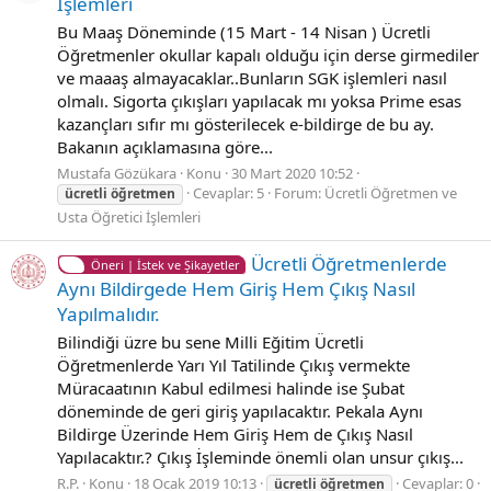
İşlemleri
Bu Maaş Döneminde (15 Mart - 14 Nisan ) Ücretli
Öğretmenler okullar kapalı olduğu için derse girmediler
ve maaaş almayacaklar..Bunların SGK işlemleri nasıl
olmalı. Sigorta çıkışları yapılacak mı yoksa Prime esas
kazançları sıfır mı gösterilecek e-bildirge de bu ay.
Bakanın açıklamasına göre...
Mustafa Gözükara
Konu
30 Mart 2020 10:52
Cevaplar: 5
Forum:
Ücretli Öğretmen ve
ücretli
öğretmen
Usta Öğretici İşlemleri
Ücretli Öğretmenlerde
Öneri | İstek ve Şikayetler
Aynı Bildirgede Hem Giriş Hem Çıkış Nasıl
Yapılmalıdır.
Bilindiği üzre bu sene Milli Eğitim Ücretli
Öğretmenlerde Yarı Yıl Tatilinde Çıkış vermekte
Müracaatının Kabul edilmesi halinde ise Şubat
döneminde de geri giriş yapılacaktır. Pekala Aynı
Bildirge Üzerinde Hem Giriş Hem de Çıkış Nasıl
Yapılacaktır.? Çıkış İşleminde önemli olan unsur çıkış...
R.P.
Konu
18 Ocak 2019 10:13
Cevaplar: 0
ücretli
öğretmen