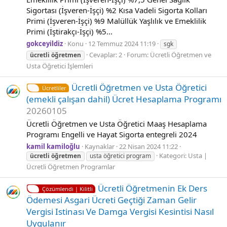
Sigortası (İşveren-İşçi) %2 Kısa Vadeli Sigorta Kolları
Primi (İşveren-İşçi) %9 Malüllük Yaşlılık ve Emeklilik
Primi (İştirakçı-İşçi) %5...
gokceyildiz
Konu
12 Temmuz 2024 11:19
sgk
Cevaplar: 2
Forum:
Ücretli Öğretmen ve
ücretli
öğretmen
Usta Öğretici İşlemleri
Ücretli Öğretmen ve Usta Öğretici
Ücretliler
(emekli çalışan dahil) Ücret Hesaplama Programı
20260105
Ücretli Öğretmen ve Usta Öğretici Maaş Hesaplama
Programı Engelli ve Hayat Sigorta entegreli 2024
kamil kamiloğlu
Kaynaklar
22 Nisan 2024 11:22
Kategori:
Usta |
ücretli
öğretmen
usta öğretici program
Ücretli Öğretmen Programlar
Ücretli Öğretmenin Ek Ders
Çözümlendi | Kilitli
Ödemesi Asgari Ücreti Geçtiği Zaman Gelir
Vergisi Istinası Ve Damga Vergisi Kesintisi Nasıl
Uygulanır