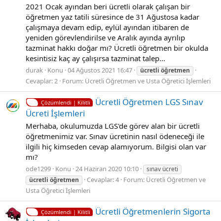
2021 Ocak ayından beri ücretli olarak çalışan bir
öğretmen yaz tatili süresince de 31 Ağustosa kadar
çalışmaya devam edip, eylül ayından itibaren de
yeniden görevlendirilse ve Aralık ayında ayrılıp
tazminat hakkı doğar mı? Ücretli öğretmen bir okulda
kesintisiz kaç ay çalışırsa tazminat talep...
durak
Konu
04 Ağustos 2021 16:47
ücretli
öğretmen
Cevaplar: 2
Forum:
Ücretli Öğretmen ve Usta Öğretici İşlemleri
Ücretli Öğretmen LGS Sınav
Çözümlendi | Kilitli
Ücreti İşlemleri
Merhaba, okulumuzda LGS'de görev alan bir ücretli
öğretmenimiz var. Sınav ücretinin nasıl ödeneceği ile
ilgili hiç kimseden cevap alamıyorum. Bilgisi olan var
mı?
ode1299
Konu
24 Haziran 2020 10:10
sınav ücreti
Cevaplar: 4
Forum:
Ücretli Öğretmen ve
ücretli
öğretmen
Usta Öğretici İşlemleri
Ücretli Öğretmenlerin Sigorta
Çözümlendi | Kilitli