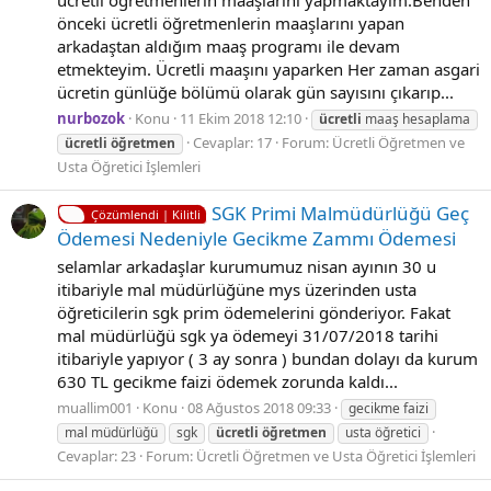
ücretli öğretmenlerin maaşlarını yapmaktayım.Benden
önceki ücretli öğretmenlerin maaşlarını yapan
arkadaştan aldığım maaş programı ile devam
etmekteyim. Ücretli maaşını yaparken Her zaman asgari
ücretin günlüğe bölümü olarak gün sayısını çıkarıp...
nurbozok
Konu
11 Ekim 2018 12:10
ücretli
maaş hesaplama
Cevaplar: 17
Forum:
Ücretli Öğretmen ve
ücretli
öğretmen
Usta Öğretici İşlemleri
SGK Primi Malmüdürlüğü Geç
Çözümlendi | Kilitli
Ödemesi Nedeniyle Gecikme Zammı Ödemesi
selamlar arkadaşlar kurumumuz nisan ayının 30 u
itibariyle mal müdürlüğüne mys üzerinden usta
öğreticilerin sgk prim ödemelerini gönderiyor. Fakat
mal müdürlüğü sgk ya ödemeyi 31/07/2018 tarihi
itibariyle yapıyor ( 3 ay sonra ) bundan dolayı da kurum
630 TL gecikme faizi ödemek zorunda kaldı...
muallim001
Konu
08 Ağustos 2018 09:33
gecikme faizi
mal müdürlüğü
sgk
ücretli
öğretmen
usta öğretici
Cevaplar: 23
Forum:
Ücretli Öğretmen ve Usta Öğretici İşlemleri