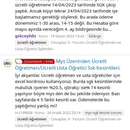
ücretli öğretmene 14/04/2023 tarihinde SGK çıkışı
yaptık. Ancak kişiyi tekrar 24/04/2023 tarihinde işe
başlatmamız gerektiği söylendi. Bu arada ödeme
dönemimiz 1-30 arası, 14-15 değil. Bu Hesaba göre
mayıs ayında vereceğim 4. ay bildirgesinde bu...
gokceyildiz
Konu
19 Nisan 2023 13:43
bildirge
Cevaplar: 5
Forum:
Ücretli Öğretmen ve
ücretli
öğretmen
Usta Öğretici İşlemleri
Mys Üzerinden Ücretli
Çözümlendi | Kilitli
Öğretmen/Ücretli Usta Öğretici Ssk Kesintileri.
İyi akşamlar. Ücretli öğretmen ve usta öğreticiler için
excel bordrosu kullanıyoruz. Burda sgk kesintilerinde
malullük işveren %20.5, iştirakçı ise% 14 kesinti
yapılıyor böyle mys den de bu şekilde ödeniyor. Bazı
sayfalarda 4 5 farklı kesinti var. Ödemelerde bu
yaptığımız yanlış mi?
H.t199658
Konu
24 Aralık 2022 20:14
mys-sgk kesinti sorunu
Cevaplar: 4
Forum:
Ücretli Öğretmen ve
ücretli
öğretmen
Usta Öğretici İşlemleri