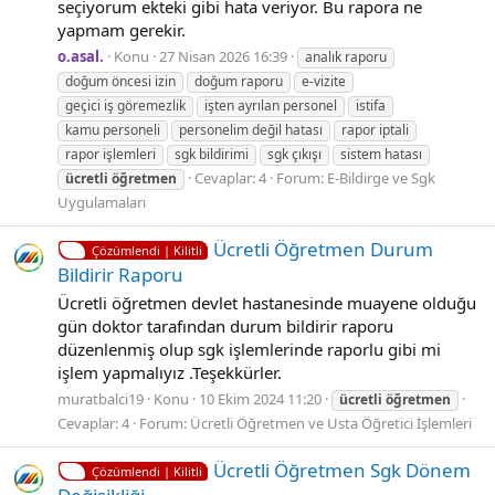
seçiyorum ekteki gibi hata veriyor. Bu rapora ne
yapmam gerekir.
o.asal.
Konu
27 Nisan 2026 16:39
analık raporu
doğum öncesi izin
doğum raporu
e-vizite
geçici iş göremezlik
işten ayrılan personel
istifa
kamu personeli
personelim değil hatası
rapor iptali
rapor işlemleri
sgk bildirimi
sgk çıkışı
sistem hatası
Cevaplar: 4
Forum:
E-Bildirge ve Sgk
ücretli
öğretmen
Uygulamaları
Ücretli Öğretmen Durum
Çözümlendi | Kilitli
Bildirir Raporu
Ücretli öğretmen devlet hastanesinde muayene olduğu
gün doktor tarafından durum bildirir raporu
düzenlenmiş olup sgk işlemlerinde raporlu gibi mi
işlem yapmalıyız .Teşekkürler.
muratbalci19
Konu
10 Ekim 2024 11:20
ücretli
öğretmen
Cevaplar: 4
Forum:
Ücretli Öğretmen ve Usta Öğretici İşlemleri
Ücretli Öğretmen Sgk Dönem
Çözümlendi | Kilitli