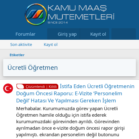
Forumlar
Neler yeni
Giriş yap
Kayıt ol
Kaynaklar
Son aktivite
Kayıt ol
Etiketler
Ücretli Öğretmen
İstifa Eden Ücretli Öğretmenin
Çözümlendi | Kilitli
Doğum Öncesi Raporu: E-Vizite ‘Personelim
Değil’ Hatası Ve Yapılması Gereken İşlem
Merhabalar. Kurumumuzda görev yapan Ücretli
Öğretmen hamile olduğu için istifa ederek
kurumumuzdaki görevinden ayrıldı. Görevinden
ayrılmadan önce e-vizite doğum öncesi rapor girişi
yapılmıştı. ekrandan personelim değil butonunu