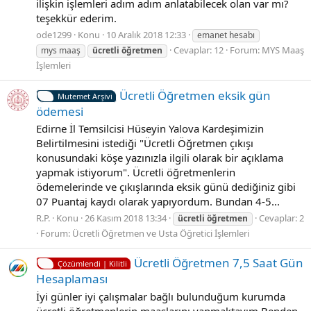
ilişkin işlemleri adım adım anlatabilecek olan var mı?
teşekkür ederim.
ode1299
Konu
10 Aralık 2018 12:33
emanet hesabı
Cevaplar: 12
Forum:
MYS Maaş
mys maaş
ücretli
öğretmen
İşlemleri
Ücretli Öğretmen eksik gün
Mutemet Arşivi
ödemesi
Edirne İl Temsilcisi Hüseyin Yalova Kardeşimizin
Belirtilmesini istediği "Ücretli Öğretmen çıkışı
konusundaki köşe yazınızla ilgili olarak bir açıklama
yapmak istiyorum". Ücretli öğretmenlerin
ödemelerinde ve çıkışlarında eksik günü dediğiniz gibi
07 Puantaj kaydı olarak yapıyordum. Bundan 4-5...
R.P.
Konu
26 Kasım 2018 13:34
Cevaplar: 2
ücretli
öğretmen
Forum:
Ücretli Öğretmen ve Usta Öğretici İşlemleri
Ücretli Öğretmen 7,5 Saat Gün
Çözümlendi | Kilitli
Hesaplaması
İyi günler iyi çalışmalar bağlı bulunduğum kurumda