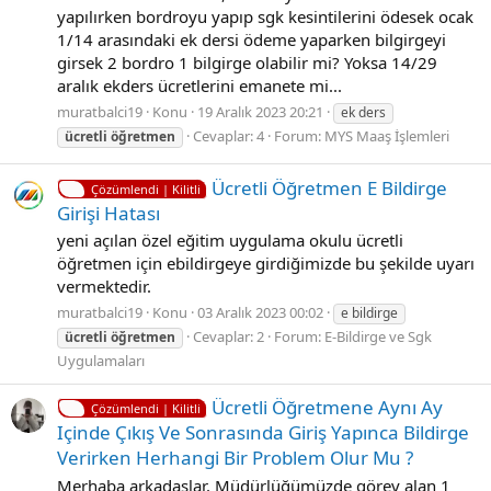
yapılırken bordroyu yapıp sgk kesintilerini ödesek ocak
1/14 arasındaki ek dersi ödeme yaparken bilgirgeyi
girsek 2 bordro 1 bilgirge olabilir mi? Yoksa 14/29
aralık ekders ücretlerini emanete mi...
muratbalci19
Konu
19 Aralık 2023 20:21
ek ders
Cevaplar: 4
Forum:
MYS Maaş İşlemleri
ücretli
öğretmen
Ücretli Öğretmen E Bildirge
Çözümlendi | Kilitli
Girişi Hatası
yeni açılan özel eğitim uygulama okulu ücretli
öğretmen için ebildirgeye girdiğimizde bu şekilde uyarı
vermektedir.
muratbalci19
Konu
03 Aralık 2023 00:02
e bildirge
Cevaplar: 2
Forum:
E-Bildirge ve Sgk
ücretli
öğretmen
Uygulamaları
Ücretli Öğretmene Aynı Ay
Çözümlendi | Kilitli
Içinde Çıkış Ve Sonrasında Giriş Yapınca Bildirge
Verirken Herhangi Bir Problem Olur Mu ?
Merhaba arkadaşlar, Müdürlüğümüzde görev alan 1