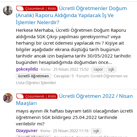
Ücretli Öğretmenler Doğum
Çözümlendi | Kilitli
(Analık) Raporu Aldığında Yapılacak İş Ve
İşlemler Nelerdir?
Herkese Merhaba, Ücretli Öğretmen Doğum Raporu
aldığında SGK Çıkışı yapılması gerekiyormu? veya
herhangi bir ücret ödemesi yapılacak mı ? Kişiye ait
bilgiler aşağıdadır ekrana düştüğü tarih bugünün
tarihidir ancak izin başlama tarihi 30/05/2022 tarihidir.
bugünden hesapladığımda doğumdan önce...
gokceyildiz
Konu
25 Nisan 2022 15:52
rapor
sgk
Cevaplar: 5
Forum:
Ücretli Öğretmen ve
ücretli
öğretmen
Usta Öğretici İşlemleri
Ücretli̇ Öğretmen 2022 / Ni̇san
Çözümlendi | Kilitli
Maaşları
mayıs ayının ilk haftası bayram tatili olacağından ücretli
öğretmenin SGK bildirgesi 25.04.2022 tarihinde
verilebilir mi?
Ozayguner
Konu
25 Nisan 2022 11:16
sgk