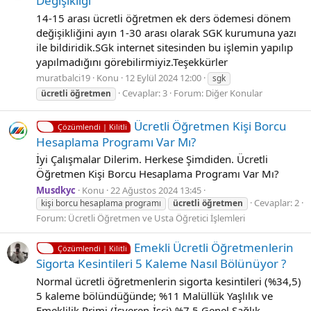
Değişikliği
14-15 arası ücretli öğretmen ek ders ödemesi dönem
değişikliğini ayın 1-30 arası olarak SGK kurumuna yazı
ile bildiridik.SGk internet sitesinden bu işlemin yapılıp
yapılmadığını görebilirmiyiz.Teşekkürler
muratbalci19
Konu
12 Eylül 2024 12:00
sgk
Cevaplar: 3
Forum:
Diğer Konular
ücretli
öğretmen
Ücretli Öğretmen Kişi Borcu
Çözümlendi | Kilitli
Hesaplama Programı Var Mı?
İyi Çalışmalar Dilerim. Herkese Şimdiden. Ücretli
Öğretmen Kişi Borcu Hesaplama Programı Var Mı?
Musdkyc
Konu
22 Ağustos 2024 13:45
Cevaplar: 2
kişi borcu hesaplama programı
ücretli
öğretmen
Forum:
Ücretli Öğretmen ve Usta Öğretici İşlemleri
Emekli Ücretli Öğretmenlerin
Çözümlendi | Kilitli
Sigorta Kesintileri 5 Kaleme Nasıl Bölünüyor ?
Normal ücretli öğretmenlerin sigorta kesintileri (%34,5)
5 kaleme bölündüğünde; %11 Malüllük Yaşlılık ve
Emeklilik Primi (İşveren-İşçi) %7,5 Genel Sağlık