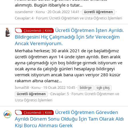
alınmıştı. Bugün itibariyle o tutar...
ozandemir
Konu
20 Ocak 2022 14:41
ücretli
öğretmen
Cevaplar: 4
Forum:
Ücretli Öğretmen ve Usta Öğretici İşlemleri
Ücretli Öğretmen İşten Ayrıldı.
Çözümlendi | Kilitli
Bildirgesini Hiç Çalışmadığı İçin Sıfır Vereceğim
Ancak Veremiyorum.
Merhaba herkese; 30 aralık 2021 de işe başlattığımız
ücretli öğretmen ayın 14 ünde işten ayrıldı. Ben aralık
ayına çalışmadığı için boş bildirge girmek istiyorum ve
ocak ayına da çalıştığı günleri hesaplayıp bildirgeyi
vermek istiyorum ancak bana uyarı veriyor 280 küsür
rakamın altına olamaz...
İsmail58
Konu
19 Ocak 2022 10:45
bildirge
sgk çıkış
Cevaplar: 5
Forum:
Ücretli Öğretmen ve
ücretli
öğretmen
Usta Öğretici İşlemleri
Ücretli Öğretmen Görevden
Çözümlendi | Kilitli
Ayrıldı Dönem Sonu Olduğu İçin Tam Olarak Aldı
Kişi Borcu Alınması Gerek