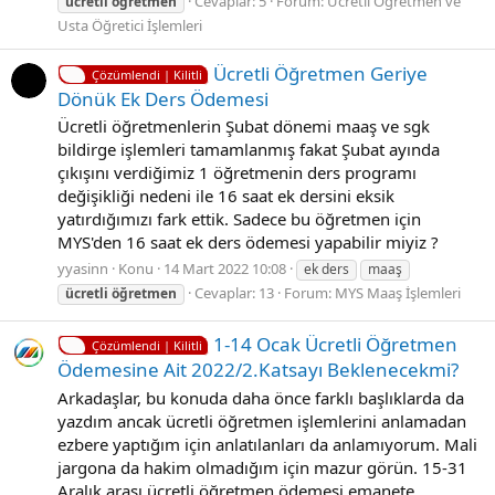
Cevaplar: 5
Forum:
Ücretli Öğretmen ve
ücretli
öğretmen
Usta Öğretici İşlemleri
Ücretli Öğretmen Geriye
Çözümlendi | Kilitli
Dönük Ek Ders Ödemesi
Ücretli öğretmenlerin Şubat dönemi maaş ve sgk
bildirge işlemleri tamamlanmış fakat Şubat ayında
çıkışını verdiğimiz 1 öğretmenin ders programı
değişikliği nedeni ile 16 saat ek dersini eksik
yatırdığımızı fark ettik. Sadece bu öğretmen için
MYS'den 16 saat ek ders ödemesi yapabilir miyiz ?
yyasinn
Konu
14 Mart 2022 10:08
ek ders
maaş
Cevaplar: 13
Forum:
MYS Maaş İşlemleri
ücretli
öğretmen
1-14 Ocak Ücretli Öğretmen
Çözümlendi | Kilitli
Ödemesine Ait 2022/2.Katsayı Beklenecekmi?
Arkadaşlar, bu konuda daha önce farklı başlıklarda da
yazdım ancak ücretli öğretmen işlemlerini anlamadan
ezbere yaptığım için anlatılanları da anlamıyorum. Mali
jargona da hakim olmadığım için mazur görün. 15-31
Aralık arası ücretli öğretmen ödemesi emanete