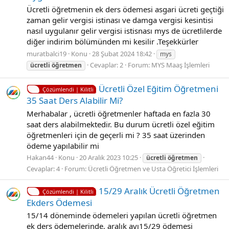
Ücretli öğretmenin ek ders ödemesi asgari ücreti geçtiği
zaman gelir vergisi istinası ve damga vergisi kesintisi
nasıl uygulanır gelir vergisi istisnası mys de ücretlilerde
diğer indirim bölümünden mi kesilir .Teşekkürler
muratbalci19
Konu
28 Şubat 2024 18:42
mys
Cevaplar: 2
Forum:
MYS Maaş İşlemleri
ücretli
öğretmen
Ücretli Özel Eğitim Öğretmeni
Çözümlendi | Kilitli
35 Saat Ders Alabilir Mi?
Merhabalar , ücretli öğretmenler haftada en fazla 30
saat ders alabilmektedir. Bu durum ücretli özel eğitim
öğretmenleri için de geçerli mi ? 35 saat üzerinden
ödeme yapılabilir mi
Hakan44
Konu
20 Aralık 2023 10:25
ücretli
öğretmen
Cevaplar: 4
Forum:
Ücretli Öğretmen ve Usta Öğretici İşlemleri
15/29 Aralık Ücretli Öğretmen
Çözümlendi | Kilitli
Ekders Ödemesi
15/14 döneminde ödemeleri yapılan ücretli öğretmen
ek ders ödemelerinde, aralık ayı15/29 ödemesi