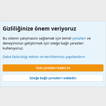
Gizliliğinize önem veriyoruz
Bu sitenin çalışmasını sağlamak için temel
çerezleri
ve
deneyiminizi geliştirmek için isteğe bağlı çerezleri
kullanıyoruz.
Etiketler
Daha fazla bilgi edinin ve tercihlerinizi yapılandırın
Çerezler
Tüm çerezleri kabul et
Şartlar ve kurallar
Gizlilik politikası
Yardım
Ana sayfa
R
S
S
İsteğe bağlı çerezleri reddedin
®
Community platform by XenForo
© 2010-2024 XenForo Ltd.
XenForo 2
Türkçe yama 🇹🇷 [XGT] Yazılım ve web hizmetleri 2014-2024