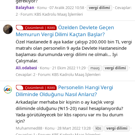
gerekiyor?
Balayhan
Konu
07 Aralık 2022 10:58
Cevaplar:
vergi
dilimi
2
Forum:
KBS Kadrolu Maaş İşlemleri
Özelden Devlete Geçen
Çözümlendi | Kilitli
Memurun Vergi Dilimi Kaçtan Başlar?
Özel Hastanede 8 aya kadar çalışıp 200.000 bin TL vergi
matrahı olan personelin 9 ayda Devlete Hastanesinde
başlaması durumunda vergi dilimi ne olmalı... İyi
Çalışmalar.
Ali.odabasi
Konu
21 Ekim 2022 11:29
maaş
vergi
dilimi
Cevaplar: 2
Forum:
KBS Kadrolu Maaş İşlemleri
Personelin Hangi Vergi
Çözümlendi | Kilitli
Diliminde Olduğunu Nasıl Anlarız?
Arkadaşlar merhaba bir kişinin o ay kaçlık vergi
diliminde olduğunu (%15-20) nasıl hesaplanıyordu?
Yada görütüleyecek bir kbs raporu var mı bu durum
için?
Muhammed88
Konu
28 Mart 2022 13:28
kbs
vergi
dilimi
Cevaplar: 1
Forum:
KBS Kadrolu Maaş İşlemleri