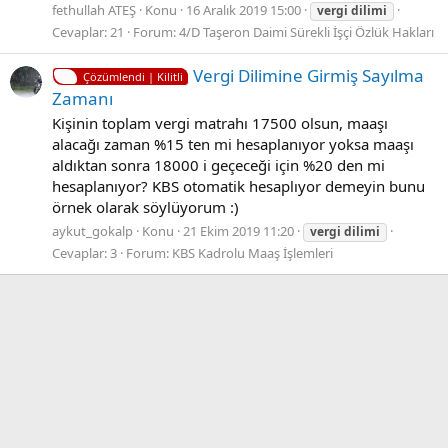
fethullah ATEŞ
Konu
16 Aralık 2019 15:00
vergi
dilimi
Cevaplar: 21
Forum:
4/D Taşeron Daimi Sürekli İşçi Özlük Hakları
Vergi Dilimine Girmiş Sayılma
Çözümlendi | Kilitli
Zamanı
Kişinin toplam vergi matrahı 17500 olsun, maaşı
alacağı zaman %15 ten mi hesaplanıyor yoksa maaşı
aldıktan sonra 18000 i geçeceği için %20 den mi
hesaplanıyor? KBS otomatik hesaplıyor demeyin bunu
örnek olarak söylüyorum :)
aykut_gokalp
Konu
21 Ekim 2019 11:20
vergi
dilimi
Cevaplar: 3
Forum:
KBS Kadrolu Maaş İşlemleri