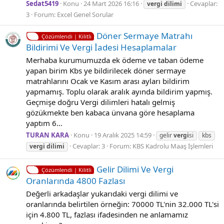
Sedat5419
Konu
24 Mart 2026 16:16
Cevaplar:
vergi
dilimi
3
Forum:
Excel Genel Sorular
Döner Sermaye Matrahı
Çözümlendi | Kilitli
Bildirimi Ve Vergi İadesi Hesaplamalar
Merhaba kurumumuzda ek ödeme ve taban ödeme
yapan birim Kbs ye bildirilecek döner sermaye
matrahlarını Ocak ve Kasım arası ayları bildirim
yapmamış. Toplu olarak aralık ayında bildirim yapmış.
Geçmişe doğru Vergi dilimleri hatalı gelmiş
gözükmekte ben kabaca ünvana göre hesaplama
yaptım 6...
TURAN KARA
Konu
19 Aralık 2025 14:59
gelir
vergi
si
kbs
Cevaplar: 3
Forum:
KBS Kadrolu Maaş İşlemleri
vergi
dilimi
Gelir Dilimi Ve Vergi
Çözümlendi | Kilitli
Oranlarında 4800 Fazlası
Değerli arkadaşlar yukarıdaki vergi dilimi ve
oranlarında belirtilen örneğin: 70000 TL'nin 32.000 TL'si
için 4.800 TL, fazlası ifadesinden ne anlamamız