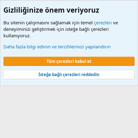
Gizliliğinize önem veriyoruz
Bu sitenin çalışmasını sağlamak için temel
çerezleri
ve
deneyiminizi geliştirmek için isteğe bağlı çerezleri
kullanıyoruz.
Etiketler
Daha fazla bilgi edinin ve tercihlerinizi yapılandırın
Çerezler
Tüm çerezleri kabul et
Şartlar ve kurallar
Gizlilik politikası
Yardım
Ana sayfa
R
S
S
İsteğe bağlı çerezleri reddedin
®
Community platform by XenForo
© 2010-2024 XenForo Ltd.
XenForo 2
Türkçe yama 🇹🇷 [XGT] Yazılım ve web hizmetleri 2014-2024