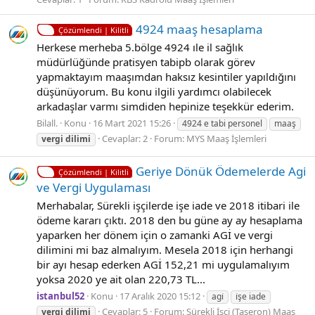
4924 maaş hesaplama
Çözümlendi | Kilitli
Herkese merheba 5.bölge 4924 ıle il sağlık
müdürlüğünde pratisyen tabipb olarak görev
yapmaktayım maaşımdan haksız kesintiler yapıldığını
düşünüyorum. Bu konu ilgili yardımcı olabilecek
arkadaşlar varmı simdiden hepinize teşekkür ederim.
Bilall.
Konu
16 Mart 2021 15:26
4924 e tabi personel
maaş
Cevaplar: 2
Forum:
MYS Maaş İşlemleri
vergi
dilimi
Geriye Dönük Ödemelerde Agi
Çözümlendi | Kilitli
ve Vergi Uygulaması
Merhabalar, Sürekli işçilerde işe iade ve 2018 itibari ile
ödeme kararı çıktı. 2018 den bu güne ay ay hesaplama
yaparken her dönem için o zamanki AGİ ve vergi
dilimini mi baz almalıyım. Mesela 2018 için herhangi
bir ayı hesap ederken AGİ 152,21 mi uygulamalıyım
yoksa 2020 ye ait olan 220,73 TL...
istanbul52
Konu
17 Aralık 2020 15:12
agi̇
i̇şe iade
Cevaplar: 5
Forum:
Sürekli İşçi (Taşeron) Maaş
vergi
dilimi