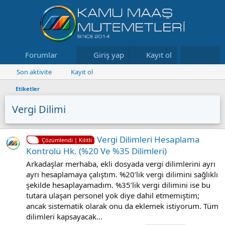
Forumlar
Neler yeni
Giriş yap
Kayıt ol
Kaynaklar
Son aktivite
Kayıt ol
Etiketler
Vergi Dilimi
Vergi Dilimleri Hesaplama
Çözümlendi | Kilitli
Kontrolü Hk. (%20 Ve %35 Dilimleri)
Arkadaşlar merhaba, ekli dosyada vergi dilimlerini ayrı
ayrı hesaplamaya çalıştım. %20’lik vergi dilimini sağlıklı
şekilde hesaplayamadım. %35’lik vergi dilimini ise bu
tutara ulaşan personel yok diye dahil etmemiştim;
ancak sistematik olarak onu da eklemek istiyorum. Tüm
dilimleri kapsayacak...