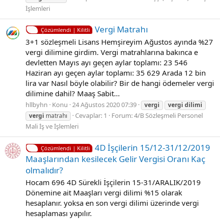
İşlemleri
Vergi Matrahı
Çözümlendi | Kilitli
3+1 sözleşmeli Lisans Hemşireyim Ağustos ayında %27
vergi dilimine girdim. Vergi matrahlarına bakınca e
devletten Mayıs ayı geçen aylar toplamı: 23 546
Haziran ayı geçen aylar toplamı: 35 629 Arada 12 bin
lira var Nasıl böyle olabilir? Bir de hangi ödemeler vergi
dilimine dahil? Maaş Sabit...
hllbyhn
Konu
24 Ağustos 2020 07:39
vergi
vergi
dilimi
Cevaplar: 1
Forum:
4/B Sözleşmeli Personel
vergi
matrahı
Mali İş ve İşlemleri
4D İşçilerin 15/12-31/12/2019
Çözümlendi | Kilitli
Maaşlarından kesilecek Gelir Vergisi Oranı Kaç
olmalıdır?
Hocam 696 4D Sürekli İşçilerin 15-31/ARALIK/2019
Dönemine ait Maaşları vergi dilimi %15 olarak
hesaplanır. yoksa en son vergi dilimi üzerinde vergi
hesaplaması yapılır.