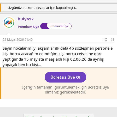
l
t
Üzgünüz bu konu cevaplar için kapatılmıştır...
a
a
t
r
a
i
hulya92
n
h
Premium Üye
Premium Üye
i
22 Mayıs 2026 21:40
#1
Sayın hocalarım iyi akşamlar ilk defa 4b sözleşmeli personele
kişi borcu acacağım edindiğim kişi borçu cetveline göre
yaptığımda 15 mayısta maaş aldı kişi 02.06.26 da ayrılış
yapaçak ben bu kişi...
Ücretsiz Üye Ol
İçeriğin tamamını görüntülemek için ücretsiz üye
olmanız gerekmektedir.