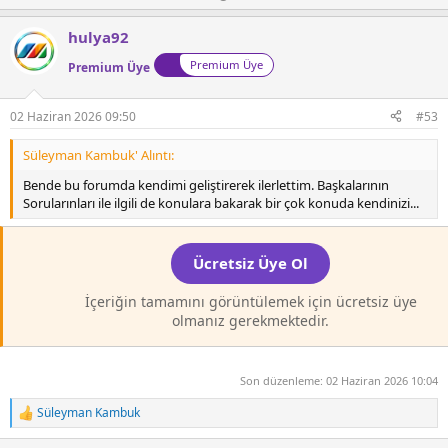
k
y
o
i
l
w
l
hulya92
a
n
e
Premium Üye
r
Premium Üye
v
:
o
t
02 Haziran 2026 09:50
#53
e
Süleyman Kambuk' Alıntı:
Bende bu forumda kendimi geliştirerek ilerlettim. Başkalarının
Sorularınları ile ilgili de konulara bakarak bir çok konuda kendinizi...
Ücretsiz Üye Ol
İçeriğin tamamını görüntülemek için ücretsiz üye
olmanız gerekmektedir.
Son düzenleme:
02 Haziran 2026 10:04
Süleyman Kambuk
T
e