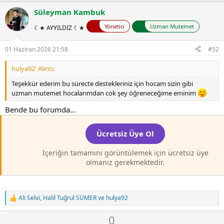
l
w
Süleyman Kambuk
a
n
Yönetici
Uzman Mutemet
☾★ AYYILDIZ ☾★
v
o
01 Haziran 2026 21:58
#52
t
e
hulya92' Alıntı:
Teşekkür ederim bu sürecte destekleriniz için hocam sizin gibi
uzman mutemet hocalarımdan cok şey öğreneceğime eminim
Bende bu forumda...
Ücretsiz Üye Ol
İçeriğin tamamını görüntülemek için ücretsiz üye
olmanız gerekmektedir.
Ali Selvi
,
Halil Tuğrul SÜMER
ve
hulya92
T
e
O
D
0
p