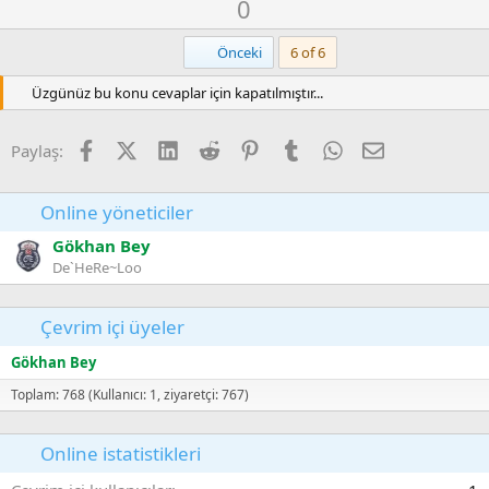
O
D
0
p
k
y
o
i
l
w
Birinci
Önceki
6 of 6
l
a
n
e
r
Üzgünüz bu konu cevaplar için kapatılmıştır...
v
:
o
t
Facebook
X (Twitter)
LinkedIn
Reddit
Pinterest
Tumblr
WhatsApp
E-posta
Paylaş:
e
Online yöneticiler
Gökhan Bey
De`HeRe~Loo
Çevrim içi üyeler
Gökhan Bey
Toplam: 768 (Kullanıcı: 1, ziyaretçi: 767)
Online istatistikleri