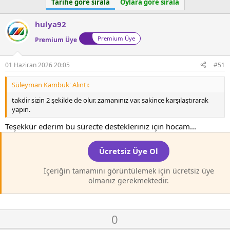
Tarihe göre sırala
Oylara göre sırala
hulya92
Premium Üye
Premium Üye
01 Haziran 2026 20:05
#51
Süleyman Kambuk' Alıntı:
takdir sizin 2 şekilde de olur. zamanınız var. sakince karşılaştırarak
yapın.
Teşekkür ederim bu sürecte destekleriniz için hocam...
Ücretsiz Üye Ol
İçeriğin tamamını görüntülemek için ücretsiz üye
olmanız gerekmektedir.
O
D
0
y
o