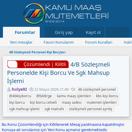
Forumlar
Neler yeni
Giriş yap
Kayıt ol
Kaynaklar
Yeni mesajlar
Favori Konularım
Forum Kuralları
Hakk
4B Sözleşmeli Personel Kişi Borçları
4/B Sözleşmeli
Çözümlendi | Kilitli
Personelde Kişi Borcu Ve Sgk Mahsup
İşlemi
K
B
E
hulya92
22 Mayıs 2026 21:40
4b sözleşmeli personel
o
a
t
@4bkişiborcu
@bildirge
kamu maaş işlemleri
kbs kişi borcu
n
ş
i
kişi borcu
kişi borcu cetveli
maaş iadesi
mutemet işlemleri
u
l
k
sgk mahsup işlemi
sgk matrahı
sözleşmeli personel ayrılış
y
a
e
u
n
t
B
g
l
Bu Konu Çözümlendiği için Kilitlenerek Mesaj yazılmasına kapatılmıştır.
a
ı
e
Konuya ait sorularınız için Yeni Konu açmanız gerekmektedir.
ş
ç
r