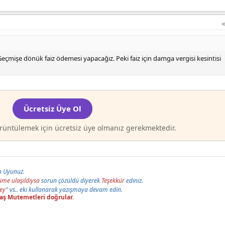
Geçmişe dönük faiz ödemesi yapacağız. Peki faiz için damga vergisi kesintisi
Ücretsiz Üye Ol
rüntülemek için ücretsiz üye olmanız gerekmektedir.
n Uyunuz.
me ulaşıldıysa
sorun çözüldü diyerek
Teşekkür
ediniz.
ey
" vs.. eki kullanarak yazışmaya devam edin.
aaş Mutemetleri doğrular.