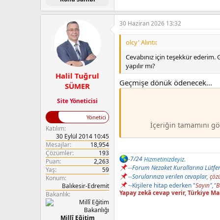
30 Haziran 2026 13:32
olcy' Alıntı:
Cevabınız için teşekkür ederim. 
yapılır mı?
Halil Tuğrul
Geçmişe dönük ödenecek...
SÜMER
Site Yöneticisi
Yönetici
İçeriğin tamamını gö
Katılım
30 Eylül 2014 10:45
Mesajlar
18,954
Çözümler
193
-7/24
Hizmetinizdeyiz.
Puan
2,263
--
Forum Nezaket Kurallarına Lütfe
Yaş
59
-
-
Sorularınıza verilen cevaplar,
çözü
Konum
-
-
Kişilere hitap ederken "
Sayın
","
B
Balıkesir-Edremit
Yapay zekâ cevap verir, Türkiye M
Bakanlık
Millî Eğitim