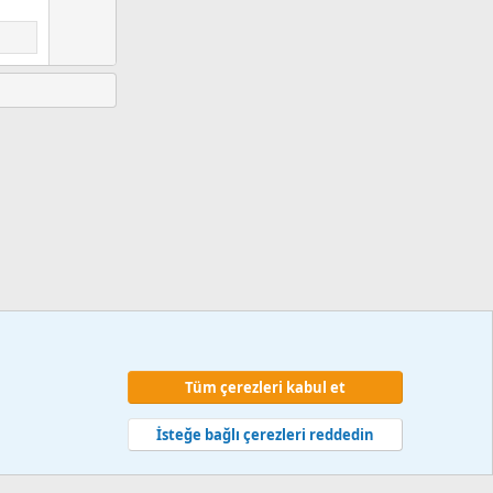
Tüm çerezleri kabul et
 ve kurallar
Gizlilik politikası
Yardım
Ana sayfa
R
S
İsteğe bağlı çerezleri reddedin
S
web hizmetleri 2014-2024