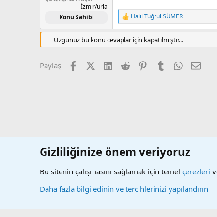
İzmir/urla
Halil Tuğrul SÜMER
Konu Sahibi
T
e
p
Üzgünüz bu konu cevaplar için kapatılmıştır...
k
i
l
Facebook
X (Twitter)
LinkedIn
Reddit
Pinterest
Tumblr
WhatsApp
E-po
Paylaş:
e
r
:
Gizliliğinize önem veriyoruz
Forumlar
KBS
Diğer Konular
Bu sitenin çalışmasını sağlamak için temel
çerezleri
ve
Çerezler
Daha fazla bilgi edinin ve tercihlerinizi yapılandırın
Community platform by