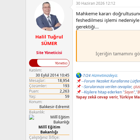
e
30 Haziran 2026 12:12
r
Mahkeme kararı doğrultusunda 
:
feshedilmesi işlemi nedeniy
gerektiği...
Halil Tuğrul
SÜMER
Site Yöneticisi
İçeriğin tamamını gö
Yönetici
Katılım
30 Eylül 2014 10:45
-7/24
Hizmetinizdeyiz.
Mesajlar
18,954
--
Forum Nezaket Kurallarına Lütfe
Çözümler
193
-
-
Sorularınıza verilen cevaplar,
çözü
Puan
2,263
-
-
Kişilere hitap ederken "
Sayın
","
B
Yaş
59
Yapay zekâ cevap verir, Türkiye M
Konum
Balıkesir-Edremit
Bakanlık
Millî Eğitim
Bakanlığı
Çalıştığınız İl/İlçe