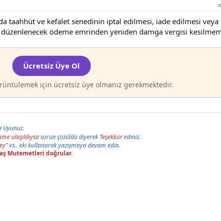
taahhüt ve kefalet senedinin iptal edilmesi, iade edilmesi veya
le düzenlenecek ödeme emrinden yeniden damga vergisi kesilmem
Ücretsiz Üye Ol
rüntülemek için ücretsiz üye olmanız gerekmektedir.
n Uyunuz.
me ulaşıldıysa
sorun çözüldü diyerek
Teşekkür
ediniz.
ey
" vs.. eki kullanarak yazışmaya devam edin.
aaş Mutemetleri doğrular.