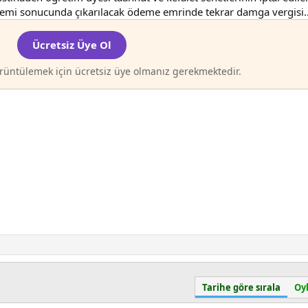
şlemi sonucunda çıkarılacak ödeme emrinde tekrar damga vergisi..
Ücretsiz Üye Ol
rüntülemek için ücretsiz üye olmanız gerekmektedir.
Tarihe göre sırala
Oyl