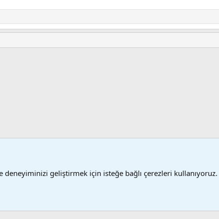
sta
 deneyiminizi geliştirmek için isteğe bağlı çerezleri kullanıyoruz.
Şartlar
®
 XenForo
© 2010-2024 XenForo Ltd.
XenForo 2 Türkçe yama 🇹🇷 [XGT] Yazılım ve 