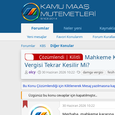
Forumlar
Neler yeni
Kaynakl
Yeni mesajlar
Favori Konularım
Forum Kurallar
Forumlar
KBS
Diğer Konular
Mahkeme Ka
Çözümlendi | Kilitli
Vergisi Tekrar Kesilir Mi?
K
B
E
olcy
30 Haziran 2026 10:22
damga vergisi
fesih
o
a
t
n
ş
i
Bu Konu Çözümlendiği için Kilitlenerek Mesaj yazılmasına kap
u
l
k
y
a
e
u
n
t
Üzgünüz bu konu cevaplar için kapatılmıştır...
B
g
l
a
ı
e
30 Haziran 2026 10:22
ş
ç
r
l
t
Merhaba, mahkeme kararına ist