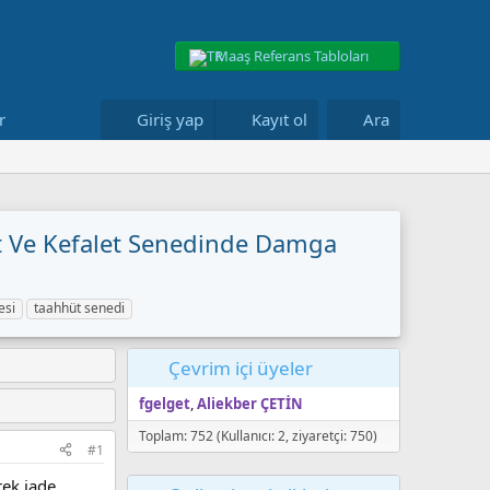
Maaş Referans Tabloları
r
Giriş yap
Kayıt ol
Ara
t Ve Kefalet Senedinde Damga
esi
taahhüt senedi
Çevrim içi üyeler
fgelget
Aliekber ÇETİN
Toplam: 752 (Kullanıcı: 2, ziyaretçi: 750)
#1
rek iade