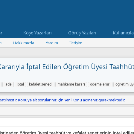
ar
Köşe Yazarları
Görüş Yazıları
Kullanıcıla
ı
Hakkımızda
Yardım
İletişim
rarıyla İptal Edilen Öğretim Üyesi Taahhü
iade
iptal
kefalet senedi
mahkeme kararı
ödeme emri
öğretim üy
atılmıştır. Konuya ait sorularınız için Yeni Konu açmanız gerekmektedir.
inaden öğretim üyesi taahhüt ve kefalet senetlerinin iptal edile