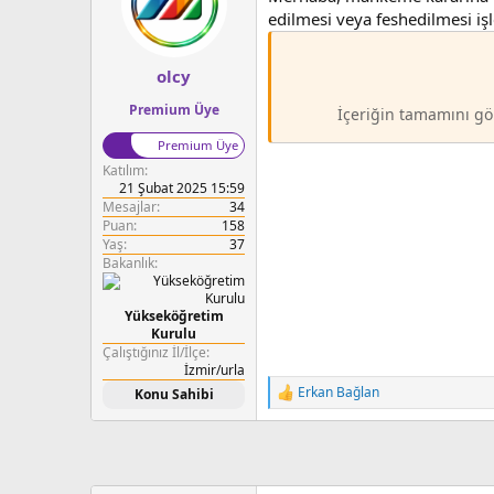
a
a
edilmesi veya feshedilmesi i
t
r
a
i
n
h
olcy
i
Premium Üye
İçeriğin tamamını gö
Premium Üye
Katılım
21 Şubat 2025 15:59
Mesajlar
34
Puan
158
Yaş
37
Bakanlık
Yükseköğretim
Kurulu
Çalıştığınız İl/İlçe
İzmir/urla
Erkan Bağlan
Konu Sahibi
T
e
p
k
i
l