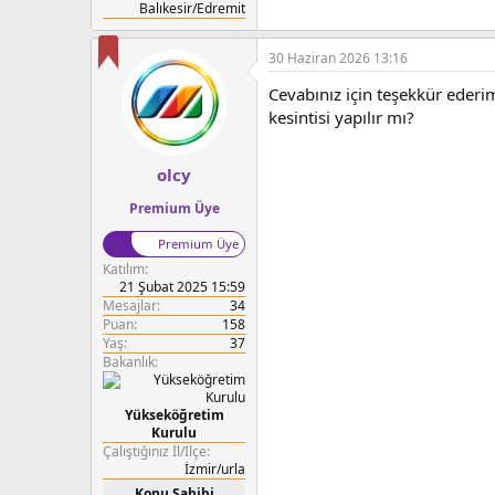
Balıkesir/Edremit
30 Haziran 2026 13:16
Cevabınız için teşekkür ederi
kesintisi yapılır mı?
olcy
Premium Üye
Premium Üye
Katılım
21 Şubat 2025 15:59
Mesajlar
34
Puan
158
Yaş
37
Bakanlık
Yükseköğretim
Kurulu
Çalıştığınız İl/İlçe
İzmir/urla
Konu Sahibi