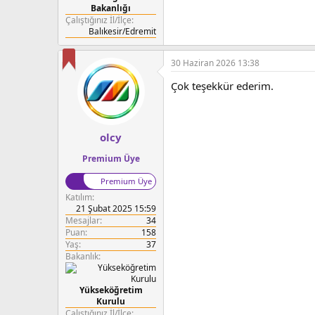
Bakanlığı
Çalıştığınız İl/İlçe
Balıkesir/Edremit
30 Haziran 2026 13:38
Çok teşekkür ederim.
olcy
Premium Üye
Premium Üye
Katılım
21 Şubat 2025 15:59
Mesajlar
34
Puan
158
Yaş
37
Bakanlık
Yükseköğretim
Kurulu
Çalıştığınız İl/İlçe