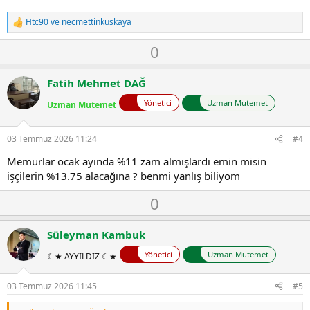
Htc90
ve
necmettinkuskaya
T
e
O
D
0
p
k
y
o
i
l
w
l
Fatih Mehmet DAĞ
a
n
e
r
Yönetici
Uzman Mutemet
Uzman Mutemet
v
:
o
t
03 Temmuz 2026 11:24
#4
e
Memurlar ocak ayında %11 zam almışlardı emin misin
işçilerin %13.75 alacağına ? benmi yanlış biliyom
O
D
0
y
o
l
w
Süleyman Kambuk
a
n
Yönetici
Uzman Mutemet
☾★ AYYILDIZ ☾★
v
o
03 Temmuz 2026 11:45
#5
t
e