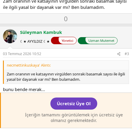
Zam oranının ve katsayının virgülden sonraki basamak sayısı
ile ilgili yasal bir dayanak var mı? Ben bulamadım.
O
D
0
y
o
l
w
Süleyman Kambuk
a
n
Yönetici
Uzman Mutemet
☾★ AYYILDIZ ☾★
v
o
03 Temmuz 2026 10:52
#3
t
e
necmettinkuskaya' Alıntı:
Zam oranının ve katsayının virgülden sonraki basamak sayısı ile ilgili
yasal bir dayanak var mı? Ben bulamadım.
bunu bende merak...
Ücretsiz Üye Ol
İçeriğin tamamını görüntülemek için ücretsiz üye
olmanız gerekmektedir.