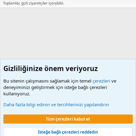
Toplamlar, gizli ziyaretçiler içerebilir.
Gizliliğinize önem veriyoruz
Bu sitenin çalışmasını sağlamak için temel
çerezleri
ve
deneyiminizi geliştirmek için isteğe bağlı çerezleri
kullanıyoruz.
Mali ve Sosyal Haklar
Daha fazla bilgi edinin ve tercihlerinizi yapılandırın
Çerezler
Tüm çerezleri kabul et
Şartlar ve kurallar
Gizlilik politikası
Yardım
Ana sayfa
R
S
S
İsteğe bağlı çerezleri reddedin
®
Community platform by XenForo
© 2010-2024 XenForo Ltd.
XenForo 2