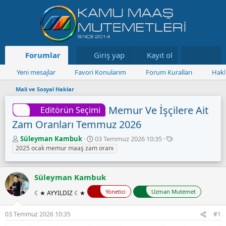
Forumlar
Neler yeni
Giriş yap
Kayıt ol
Kaynaklar
Yeni mesajlar
Favori Konularım
Forum Kuralları
Hakk
Mali ve Sosyal Haklar
Memur Ve İşçilere Ait
Editörün Seçimi
Zam Oranları Temmuz 2026
K
B
E
Süleyman Kambuk
03 Temmuz 2026 10:35
o
a
t
2025 ocak memur maaş zam oranı
n
ş
i
u
l
k
y
a
e
Süleyman Kambuk
u
n
t
Yönetici
Uzman Mutemet
B
g
l
☾★ AYYILDIZ ☾★
a
ı
e
ş
ç
r
03 Temmuz 2026 10:35
#1
l
t