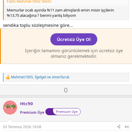
Fatih Mehmet DAĞ' Alıntı:
Memurlar ocak ayında %11 zam almışlardı emin misin işçilerin
%13.75 alacağına ? benmi yanlış biliyom
sendika toplu sözleşmesine göre...
Ücretsiz Üye Ol
İçeriğin tamamını görüntülemek için ücretsiz üye
olmanız gerekmektedir.
Mehmet1905
,
fgelget
ve
ömerfaruk
T
e
O
D
0
p
k
y
o
i
l
w
l
Htc90
a
n
e
Premium Üye
r
Premium Üye
v
:
o
t
03 Temmuz 2026 19:08
#6