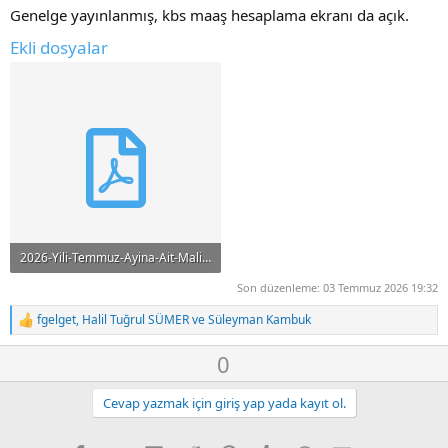
e
Genelge yayınlanmış, kbs maaş hesaplama ekranı da açık.
Ekli dosyalar
2026-Yili-Temmuz-Ayina-Ait-Mali-ve-Sosyal-Haklara-Iliskin-Genelge-9b5304ed658d77cb.pdf
823 KB · Görüntüleme: 18
Son düzenleme:
03 Temmuz 2026 19:32
fgelget
,
Halil Tuğrul SÜMER
ve
Süleyman Kambuk
T
e
O
D
0
p
k
y
o
i
l
w
Cevap yazmak için giriş yap yada kayıt ol.
l
a
n
e
r