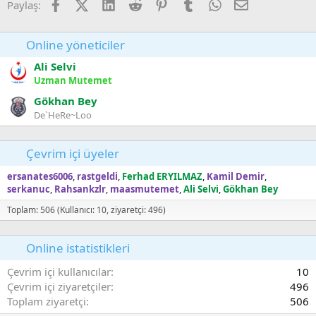
v
Facebook
X (Twitter)
LinkedIn
Reddit
Pinterest
Tumblr
WhatsApp
E-posta
Paylaş:
:
o
t
Online yöneticiler
e
Ali Selvi
Uzman Mutemet
Gökhan Bey
De`HeRe~Loo
Çevrim içi üyeler
ersanates6006
rastgeldi
Ferhad ERYILMAZ
Kamil Demir
serkanuc
Rahsankzlr
maasmutemet
Ali Selvi
Gökhan Bey
Toplam: 506 (Kullanıcı: 10, ziyaretçi: 496)
Online istatistikleri
Çevrim içi kullanıcılar
10
Çevrim içi ziyaretçiler
496
Toplam ziyaretçi
506