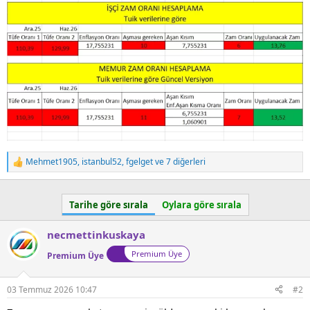
a
a
t
r
a
i
n
h
i
Mehmet1905
,
istanbul52
,
fgelget
ve 7 diğerleri
T
e
p
k
Tarihe göre sırala
Oylara göre sırala
i
l
e
necmettinkuskaya
r
Premium Üye
:
Premium Üye
03 Temmuz 2026 10:47
#2