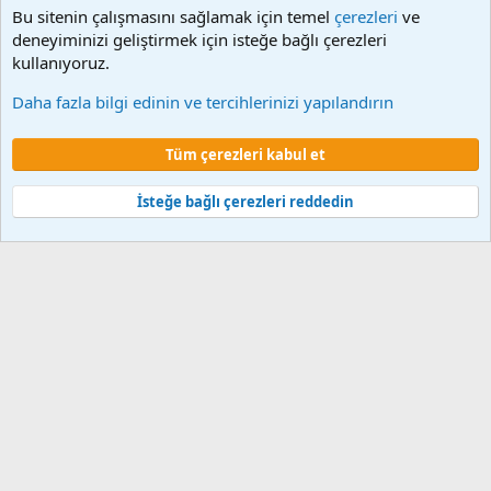
Bu sitenin çalışmasını sağlamak için temel
çerezleri
ve
deneyiminizi geliştirmek için isteğe bağlı çerezleri
kullanıyoruz.
Memur Programları
Daha fazla bilgi edinin ve tercihlerinizi yapılandırın
Çerezler
Tüm çerezleri kabul et
Şartlar ve kurallar
Gizlilik politikası
Yardım
Ana sayfa
R
S
S
İsteğe bağlı çerezleri reddedin
®
Community platform by XenForo
© 2010-2024 XenForo Ltd.
XenForo 2
Türkçe yama 🇹🇷 [XGT] Yazılım ve web hizmetleri 2014-2024