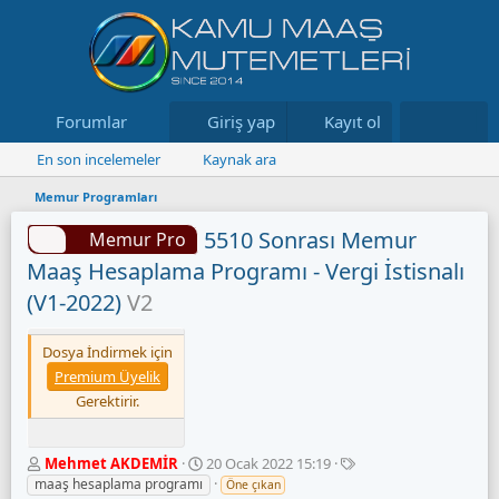
Forumlar
Neler yeni
Giriş yap
Kayıt ol
Kaynaklar
En son incelemeler
Kaynak ara
Memur Programları
5510 Sonrası Memur
Memur Pro
Maaş Hesaplama Programı - Vergi İstisnalı
(V1-2022)
V2
Dosya İndirmek için
Premium Üyelik
Gerektirir.
Y
O
E
Mehmet AKDEMİR
20 Ocak 2022 15:19
a
l
t
maaş hesaplama programı
Öne çıkan