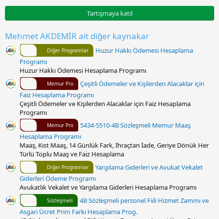
0
0
Tartışmaya katıl
y
ı
l
Mehmet AKDEMİR ait diğer kaynakar
d
ı
Huzur Hakkı Ödemesi Hesaplama
Diğer Programlar
z
Programı
Huzur Hakkı Ödemesi Hesaplama Programı
Çeşitli Ödemeler ve Kişilerden Alacaklar için
Memur Pro
Faiz Hesaplama Programı
Çeşitli Ödemeler ve Kişilerden Alacaklar için Faiz Hesaplama
Programı
5434-5510-4B Sözleşmeli Memur Maaş
Memur Pro
Hesaplama Programı
Maaş, Kıst Maaş, 14 Günlük Fark, İhraçtan İade, Geriye Dönük Her
Türlü Toplu Maaş ve Faiz Hesaplama
Yargılama Giderleri ve Avukat Vekalet
Diğer Programlar
Giderleri Ödeme Programı
Avukatlık Vekalet ve Yargılama Giderleri Hesaplama Programı
4B Sözleşmeli personel Fiili Hizmet Zammı ve
Sözleşmeli
Asgari Ücret Prim Farkı Hesaplama Prog.