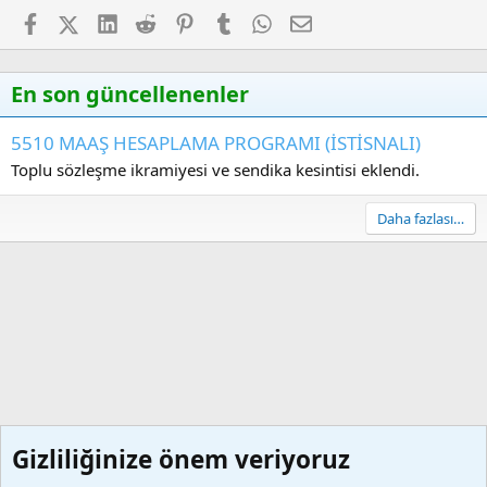
Facebook
X (Twitter)
LinkedIn
Reddit
Pinterest
Tumblr
WhatsApp
E-posta
En son güncellenenler
5510 MAAŞ HESAPLAMA PROGRAMI (İSTİSNALI)
Toplu sözleşme ikramiyesi ve sendika kesintisi eklendi.
Daha fazlası…
Gizliliğinize önem veriyoruz