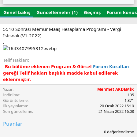
z
u
i
a
ş
k
Genel bakış
r
Güncellemeler (1)
t
Geçmiş
e
Forum konus
u
t
r
l
u
e
5510 Sonrası Memur Maaş Hesaplama Programı - Vergi
l
r
İstisnalı (V1-2022)
m
,
a
t
a
Telif Hakları
r
Bu bölüme eklenen Program & Görsel
Forum Kuralları
i
gereği Telif hakları başlıklı madde kabul edilerek
h
i
eklenmiştir.
Yazar
Mehmet AKDEMİR
İndirilme
135
Görüntüleme
1,371
İlk yayınlama
20 Ocak 2022 15:19
Son güncelleme
21 Nisan 2022 16:08
Puanlar
0
0 değerlendirme
.