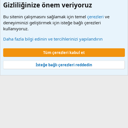
Gizliliğinize önem veriyoruz
Bu sitenin çalışmasını sağlamak için temel
çerezleri
ve
deneyiminizi geliştirmek için isteğe bağlı çerezleri
kullanıyoruz.
Etiketler
Daha fazla bilgi edinin ve tercihlerinizi yapılandırın
Çerezler
Tüm çerezleri kabul et
Şartlar ve kurallar
Gizlilik politikası
Yardım
Ana sayfa
R
S
S
İsteğe bağlı çerezleri reddedin
®
Community platform by XenForo
© 2010-2024 XenForo Ltd.
XenForo 2
Türkçe yama 🇹🇷 [XGT] Yazılım ve web hizmetleri 2014-2024