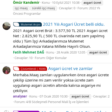
Ömür Kandemir
Konu
10 Eylül 2021 10:38
asgari
ücret
Cevaplar: 0
Forum:
2022 Ylı
işçi maaş
sürekli işçi maaş
Öncesi Programlar
2021 Yılı Asgari Ücret belli oldu.
Mutemet Arşivi
2021 Asgari ücret Brüt : 3.577,50 TL 2021 Asgari ücret
Net : 2.825,90 TL ( 500 TL civarinda net zam yapılmış
oldu ) Tüm İşçi Arkadaşlarımıza Mutemet
Arkadaşlarımıza Vatana Millete Hayırlı Olsun.
Fatih Mehmet DAĞ
Konu
28 Aralık 2020 12:05
asgari
ücret
Cevaplar: 10
Forum:
Diğer Konular
Asgari ücret ve zamlar
Çözümlendi | Kilitli
Merhaba.Maaş zamları uygulanırken önce asgari ücrete
çekilip üzerine mi zam verilir yoksa ücrete zam
uygulanıp asgari ücretin altında kalırsa asgariye mi
çekiliyor.
analyser
Konu
07 Ocak 2020 10:30
Cevaplar: 2
asgari
ücret
Forum:
4/B Sözleşmeli Personel Mali İş ve İşlemleri