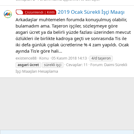
2019 Ocak Sürekli İşçi Maaşı
Çözümlendi | Kilitli
Arkadaşlar muhtemelen forumda konuşulmuş olabilir,
bulamadım ama. Taşeron işçiler, sözleşmeye göre
asgari ücret ya da belirli yüzde fazlası üzerinden mevcut
özlükleri ile birlikte kadroya geçti ve sonrasında Tis ile
iki defa günlük çıplak ücretlerine % 4 zam yapıldı. Ocak
ayında Tis'e göre hali...
existence88
Konu
05 Kasım 2018 14:13
4/d taşeron
Cevaplar: 11
Forum:
Daimi Sürekli
asgari
ücret
sürekli işçi
İşçi Maaşları Hesaplama