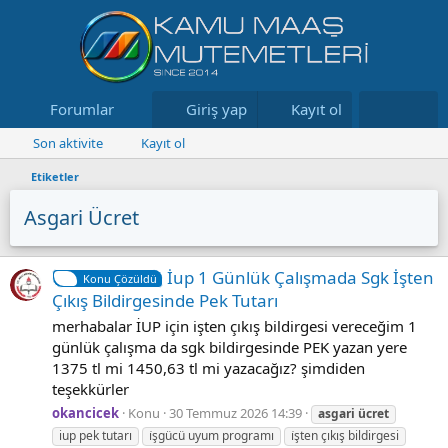
Forumlar
Neler yeni
Giriş yap
Kayıt ol
Kaynaklar
Son aktivite
Kayıt ol
Etiketler
Asgari Ücret
İup 1 Günlük Çalışmada Sgk İşten
Konu Çözüldü
Çıkış Bildirgesinde Pek Tutarı
merhabalar İUP için işten çıkış bildirgesi vereceğim 1
günlük çalışma da sgk bildirgesinde PEK yazan yere
1375 tl mi 1450,63 tl mi yazacağız? şimdiden
teşekkürler
okancicek
Konu
30 Temmuz 2026 14:39
asgari
ücret
iup pek tutarı
i̇şgücü uyum programı
i̇şten çıkış bildirgesi