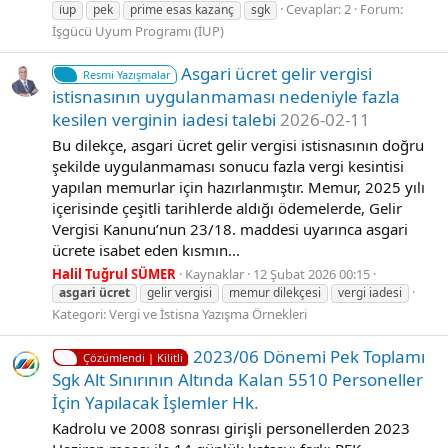
Cevaplar: 2
Forum:
i̇up
pek
prime esas kazanç
sgk
İşgücü Uyum Programı (İUP)
Asgari ücret gelir vergisi
Resmi Yazışmalar
istisnasının uygulanmaması nedeniyle fazla
kesilen verginin iadesi talebi
2026-02-11
Bu dilekçe, asgari ücret gelir vergisi istisnasının doğru
şekilde uygulanmaması sonucu fazla vergi kesintisi
yapılan memurlar için hazırlanmıştır. Memur, 2025 yılı
içerisinde çeşitli tarihlerde aldığı ödemelerde, Gelir
Vergisi Kanunu’nun 23/18. maddesi uyarınca asgari
ücrete isabet eden kısmın...
Halil Tuğrul SÜMER
Kaynaklar
12 Şubat 2026 00:15
asgari
ücret
gelir vergisi
memur dilekçesi
vergi iadesi
Kategori:
Vergi ve İstisna Yazışma Örnekleri
2023/06 Dönemi Pek Toplamı
Çözümlendi | Kilitli
Sgk Alt Sınırının Altında Kalan 5510 Personeller
İçin Yapılacak İşlemler Hk.
Kadrolu ve 2008 sonrası girişli personellerden 2023