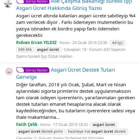
Aile Çalışma Bakanlığı Sürekli İşçi
Görüş Yazıları
Asgari Ücret Hakkında Görüş Yazısı
Asgari ücret altında kalanları asgari ücrete sabitleyip %4
zam verilecek diyor . Farkı ödemeyen mutemetlerin bu
yazıya istinaden ek bordro yapıp farkı ödemeleri
gerekecektir.
Rıdvan Ercan YILDIZ
Konu
25 Ocak 2019 23:36
4d işçi
Cevaplar: 19
Forum:
4/D Taşeron
696 khk
asgari
ücret
Daimi Sürekli İşçi Özlük Hakları
Asgari Ücret Destek Tutarı
Görüş Yazıları
Genelge
Diğer taraftan, 2018 yılı Ocak, Şubat, Mart ve Nisan
aylarındaki sigorta primlerini destek uygulanmaksızın
tam olarak ödeyen işverenlerin, yararlanmaları gereken
destek tutarları emanet hesaplarına alacak olarak
kaydedileceğinden, bu tutarların işverenlere iadesi veya
ihale makamlarına...
Fatih Çelik
Konu
17 Ocak 2019 18:32
asgari
ücret
asgari
ücret
destek primi
hazineye irat
asgari
ücret
destek
Cevaplar: 2
Forum:
Kamu İşçilerine Ait Görüşler