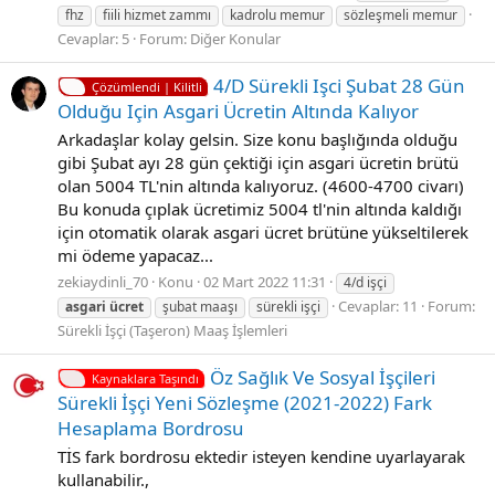
fhz
fiili hizmet zammı
kadrolu memur
sözleşmeli memur
Cevaplar: 5
Forum:
Diğer Konular
4/D Sürekli Işci Şubat 28 Gün
Çözümlendi | Kilitli
Olduğu Için Asgari Ücretin Altında Kalıyor
Arkadaşlar kolay gelsin. Size konu başlığında olduğu
gibi Şubat ayı 28 gün çektiği için asgari ücretin brütü
olan 5004 TL'nin altında kalıyoruz. (4600-4700 civarı)
Bu konuda çıplak ücretimiz 5004 tl'nin altında kaldığı
için otomatik olarak asgari ücret brütüne yükseltilerek
mi ödeme yapacaz...
zekiaydinli_70
Konu
02 Mart 2022 11:31
4/d işçi
Cevaplar: 11
Forum:
asgari
ücret
şubat maaşı
sürekli işçi
Sürekli İşçi (Taşeron) Maaş İşlemleri
Öz Sağlık Ve Sosyal İşçileri
Kaynaklara Taşındı
Sürekli̇ İşçi̇ Yeni̇ Sözleşme (2021-2022) Fark
Hesaplama Bordrosu
TİS fark bordrosu ektedir isteyen kendine uyarlayarak
kullanabilir.,