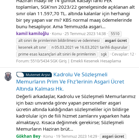
Haziran maaşı ile 14 günlük katsayı farkı PEK
toplamları, SGK'nın 2023/22 genelgesinde açıklanan alt
sınır olan 11.597,70 TL. altında kalanlar için herhangi
bir şey yapan var mı? KBS normal maaş ödemelerinde
bunu hesaplıyor. Ama Temmuzda asgari...
kamil kamiloğlu
Konu
25 Temmuz 2023 14:38
5510
alt siniri i̇le pri̇mleri̇ni̇n bi̇ldi̇ri̇lmesi̇ ve ödenmesi̇
asgari
ücret
kesenek alt sınır
n 05.03.2021 ve 16.03.2021 tarihli duyurular
Cevaplar: 12
pri̇me esas kazançlari alt siniri i̇le pri̇mleri̇ni̇n
sgk
Forum:
5510/5434 SGK Giriş | Emekli Kesenek Hesaplama
Kadrolu Ve Sözleşmeli
Mutemet Arşivi
Memurların Prim Ve Fhz'lerinin Asgari Ücret
Altında Kalması Hk.
Değerli arkadaşlar, Kadrolu ve Sözleşmeli Memurlarımız
için bazı unvanda görev yapan personeller asgari
ücretin altında kaldığından sözleşmeliler için bildirge
kadrolular için de fiili hizmet zamlarını yaparken hata
almaktayız. Kısaca değinmek gerekirse; Sözleşmeli
Memurların Haziran brüt...
Gökhan Bey
Konu
19 Temmuz 2023 14:29
asgari
ücret