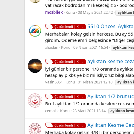
yatıracak bodrodan mı keseceğiz 3- bodroda
mozbilek
Konu
03 Mayıs 2021 22:42
aylıktan
5510 Öncesi Aylıkt
Çözümlendi | Kilitli
Merhabalar, kolay gelsin herkese. Bu ay 551
girdim. Ödeme emri belgesinde "Diğer çeşit
aliaslan
Konu
09 Nisan 2021 16:54
aylıktan
ke
aylıktan kesme cez
Çözümlendi | Kilitli
iyi günler bir personel 1/8 oranında aylıkt
hesaplayıp kbs ye biz mi işliyoruz bilgi ala
yasin5051
Konu
01 Nisan 2021 12:18
aylıktan
Ayliktan 1/2 brut uc
Çözümlendi | Kilitli
Brut ayliktan 1/2 oraninda kesilme cezasi m
cemals
Konu
23 Mart 2021 13:14
aylıktan
kes
Aylıktan Kesme Ce
Çözümlendi | Kilitli
Merhaba kolay gelsin.4/B li bir personelin