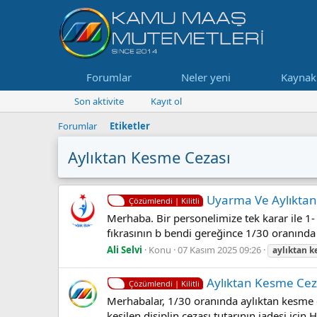
Forumlar
Neler yeni
Kaynak
Son aktivite
Kayıt ol
Forumlar
Etiketler
Aylıktan Kesme Cezası
Uyarma Ve Aylıktan
Çözümlendi | Kilitli
Merhaba. Bir personelimize tek karar ile 1
fıkrasının b bendi gereğince 1/30 oranınd
Ali Selvi
Konu
07 Kasım 2025 09:26
aylıktan
k
Aylıktan Kesme Cez
Çözümlendi | Kilitli
Merhabalar, 1/30 oranında aylıktan kesme 
kesilen disiplin cezası tutarının iadesi i