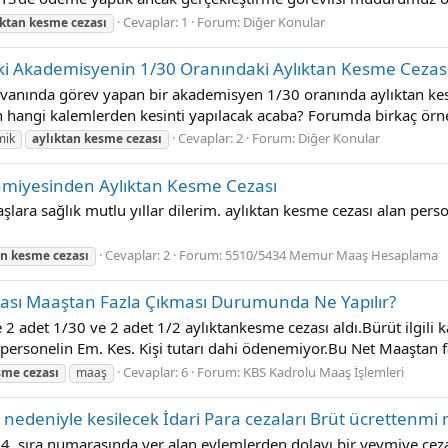
Cevaplar: 1
Forum:
Diğer Konular
ıktan
kesme
cezası
ki Akademisyenin 1/30 Oranındaki Aylıktan Kesme Cezas
 ünvanında görev yapan bir akademisyen 1/30 oranında aylıktan ke
n hangi kalemlerden kesinti yapılacak acaba? Forumda birkaç örne
Cevaplar: 2
Forum:
Diğer Konular
mik
aylıktan
kesme
cezası
amiyesinden Aylıktan Kesme Cezası
lara sağlık mutlu yıllar dilerim. aylıktan kesme cezası alan pers
Cevaplar: 2
Forum:
5510/5434 Memur Maaş Hesaplama
an
kesme
cezası
ası Maaştan Fazla Çıkması Durumunda Ne Yapılır?
2 adet 1/30 ve 2 adet 1/2 aylıktankesme cezası aldı.Bürüt ilgili 
ersonelin Em. Kes. Kişi tutarı dahi ödenemiyor.Bu Net Maaştan fa
Cevaplar: 6
Forum:
KBS Kadrolu Maaş İşlemleri
sme
cezası
maaş
in nedeniyle kesilecek İdari Para cezaları Brüt ücrettenmi
34. sıra numarasında yer alan eylemlerden dolayı bir yevmiye ceza