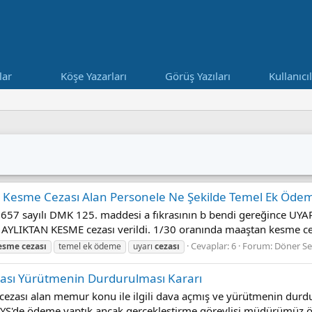
lar
Köşe Yazarları
Görüş Yazıları
Kullanıcı
 Kesme Cezası Alan Personele Ne Şekilde Temel Ek Ödeme
- 657 sayılı DMK 125. maddesi a fıkrasının b bendi gereğince UY
a AYLIKTAN KESME cezası verildi. 1/30 oranında maaştan kesme ce
Cevaplar: 6
Forum:
Döner S
esme
cezası
temel ek ödeme
uyarı
cezası
ası Yürütmenin Durdurulması Kararı
cezası alan memur konu ile ilgili dava açmış ve yürütmenin durdu
çin HYS'de ödeme yaptık ancak gerçekleştirme görevlisi müdürümüz 