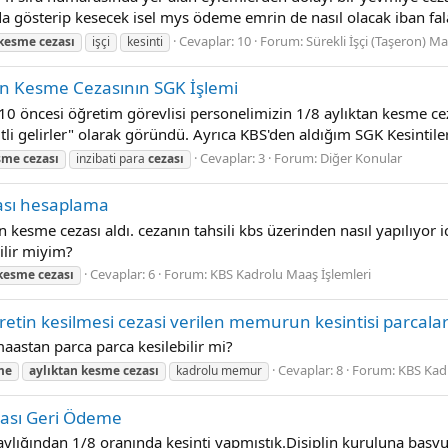
 gösterip kesecek isel mys ödeme emrin de nasıl olacak iban fal
Cevaplar: 10
Forum:
Sürekli İşçi (Taşeron) Ma
kesme
cezası
işçi
kesinti
an Kesme Cezasının SGK İşlemi
0 öncesi öğretim görevlisi personelimizin 1/8 aylıktan kesme ceza
li gelirler" olarak göründü. Ayrıca KBS'den aldığım SGK Kesintile
Cevaplar: 3
Forum:
Diğer Konular
sme
cezası
inzibati para
cezası
ası hesaplama
an kesme cezası aldı. cezanın tahsili kbs üzerinden nasıl yapılıyor
bilir miyim?
Cevaplar: 6
Forum:
KBS Kadrolu Maaş İşlemleri
kesme
cezası
retin kesilmesi cezasi verilen memurun kesintisi parcalar 
aastan parca parca kesilebilir mi?
Cevaplar: 8
Forum:
KBS Kadr
me
aylıktan
kesme
cezası
kadrolu memur
zası Geri Ödeme
 aylığından 1/8 oranında kesinti yapmıştık.Disiplin kuruluna baş