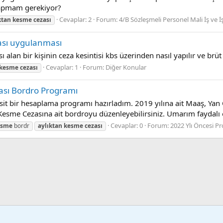
yapmam gerekiyor?
Cevaplar: 2
Forum:
4/B Sözleşmeli Personel Mali İş ve İ
ktan
kesme
cezası
ası uygulanması
ı alan bir kişinin ceza kesintisi kbs üzerinden nasıl yapılır ve brü
Cevaplar: 1
Forum:
Diğer Konular
kesme
cezası
ası Bordro Programı
asit bir hesaplama programı hazırladım. 2019 yılına ait Maaş, Ya
n Kesme Cezasına ait bordroyu düzenleyebilirsiniz. Umarım faydalı o
Cevaplar: 0
Forum:
2022 Ylı Öncesi P
esme
bordr
aylıktan
kesme
cezası