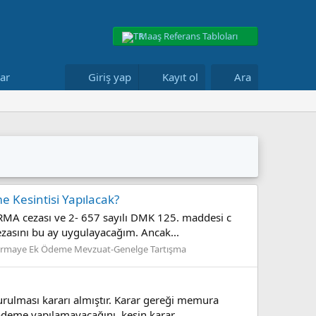
Maaş Referans Tabloları
lar
Giriş yap
Kayıt ol
Ara
 Kesintisi Yapılacak?
ARMA cezası ve 2- 657 sayılı DMK 125. maddesi c
zasını bu ay uygulayacağım. Ancak...
ermaye Ek Ödeme Mevzuat-Genelge Tartışma
rulması kararı almıştır. Karar gereği memura
ödeme yapılamayacağını, kesin karar...