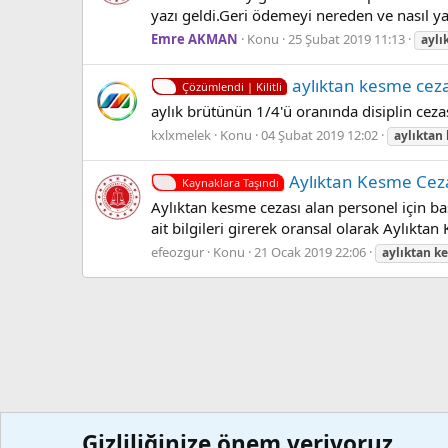
yazı geldi.Geri ödemeyi nereden ve nasıl 
Emre AKMAN
Konu
25 Şubat 2019 11:13
aylı
aylıktan kesme cez
Çözümlendi | Kilitli
aylık brütünün 1/4'ü oranında disiplin cezas
kxlxmelek
Konu
04 Şubat 2019 12:02
aylıktan
Aylıktan Kesme Cez
Kaynaklara Taşındı
Aylıktan kesme cezası alan personel için b
ait bilgileri girerek oransal olarak Aylıkta
efeozgur
Konu
21 Ocak 2019 22:06
aylıktan
k
Gizliliğinize önem veriyoruz