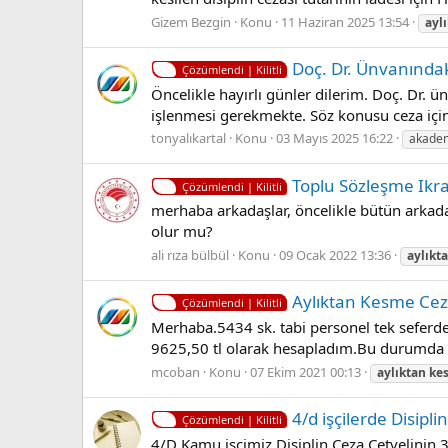
Gizem Bezgin
Konu
11 Haziran 2025 13:54
ayl
Doç. Dr. Ünvanında
Çözümlendi | Kilitli
Öncelikle hayırlı günler dilerim. Doç. Dr.
işlenmesi gerekmekte. Söz konusu ceza içi
tonyalıkartal
Konu
03 Mayıs 2025 16:22
akade
Toplu Sözleşme Ikr
Çözümlendi | Kilitli
merhaba arkadaşlar, öncelikle bütün arkadaş
olur mu?
ali rıza bülbül
Konu
09 Ocak 2022 13:36
aylıkt
Aylıktan Kesme Cez
Çözümlendi | Kilitli
Merhaba.5434 sk. tabi personel tek seferde 
9625,50 tl olarak hesapladım.Bu durumda p
mcoban
Konu
07 Ekim 2021 00:13
aylıktan
ke
4/d işçilerde Disipl
Çözümlendi | Kilitli
4/D Kamu işçimiz Disiplin Ceza Cetvelinin 