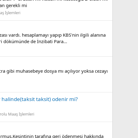
an gerekli mi
aş İşlemleri
sı vardı. hesaplamayı yapıp KBS'nin ilgili alanına
ri dökümünde de İnzibati Para...
 icra gibi muhasebeye dosya mı açılıyor yoksa cezayı
halinde(taksit taksit) odenir mi?
olu Maaş İşlemleri
vurmuş.Kesintinin tarafına geri ödenmesi hakkında