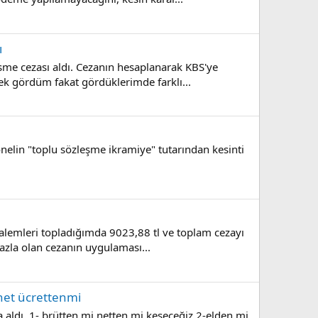
ı
sme cezası aldı. Cezanın hesaplanarak KBS'ye
k gördüm fakat gördüklerimde farklı...
onelin "toplu sözleşme ikramiye" tutarından kesinti
kalemleri topladığımda 9023,88 tl ve toplam cezayı
zla olan cezanın uygulaması...
 net ücrettenmi
 aldı. 1- brütten mi netten mi keseceğiz 2-elden mi