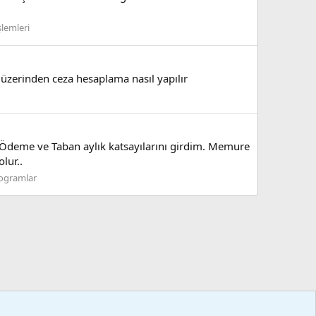
şlemleri
t üzerinden ceza hesaplama nasıl yapılır
n Ödeme ve Taban aylık katsayılarını girdim. Memure
lur..
rogramlar