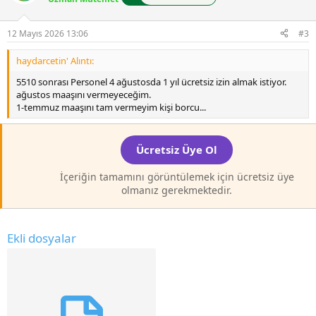
v
:
o
t
12 Mayıs 2026 13:06
#3
e
haydarcetin' Alıntı:
5510 sonrası Personel 4 ağustosda 1 yıl ücretsiz izin almak istiyor.
ağustos maaşını vermeyeceğim.
1-temmuz maaşını tam vermeyim kişi borcu...
Ücretsiz Üye Ol
İçeriğin tamamını görüntülemek için ücretsiz üye
olmanız gerekmektedir.
Ekli dosyalar