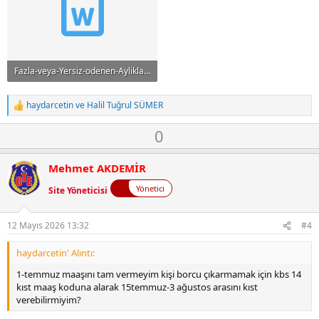
Fazla-veya-Yersiz-odenen-Ayliklarin-Tahsili-Kilavuzu-1.docx
914.5 KB · Görüntüleme: 17
haydarcetin
ve
Halil Tuğrul SÜMER
T
e
O
D
0
p
k
y
o
i
l
w
l
Mehmet AKDEMİR
a
n
e
r
Yönetici
Site Yöneticisi
v
:
o
t
12 Mayıs 2026 13:32
#4
e
haydarcetin' Alıntı:
1-temmuz maaşını tam vermeyim kişi borcu çıkarmamak için kbs 14
kıst maaş koduna alarak 15temmuz-3 ağustos arasını kıst
verebilirmiyim?