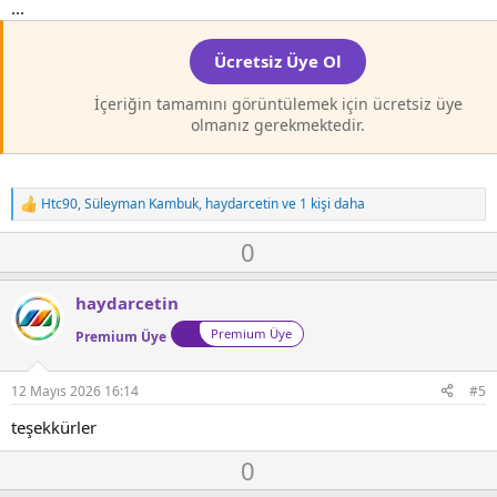
...
Ücretsiz Üye Ol
İçeriğin tamamını görüntülemek için ücretsiz üye
olmanız gerekmektedir.
Htc90
,
Süleyman Kambuk
,
haydarcetin
ve 1 kişi daha
T
e
O
D
0
p
k
y
o
i
l
w
l
haydarcetin
a
n
e
Premium Üye
r
Premium Üye
v
:
o
t
12 Mayıs 2026 16:14
#5
e
teşekkürler
O
D
0
y
o