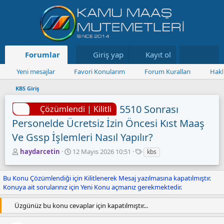
Forumlar
Neler yeni
Giriş yap
Kayıt ol
Kaynaklar
Yeni mesajlar
Favori Konularım
Forum Kuralları
Hakk
KBS Giriş
5510 Sonrası
Çözümlendi | Kilitli
Personelde Ücretsiz İzin Öncesi Kıst Maaş
Ve Gssp İşlemleri Nasıl Yapılır?
K
B
E
haydarcetin
12 Mayıs 2026 10:51
kbs
o
a
t
n
ş
i
Bu Konu Çözümlendiği için Kilitlenerek Mesaj yazılmasına kapatılmıştır.
u
l
k
Konuya ait sorularınız için Yeni Konu açmanız gerekmektedir.
y
a
e
u
n
t
B
g
l
Üzgünüz bu konu cevaplar için kapatılmıştır...
a
ı
e
ş
ç
r