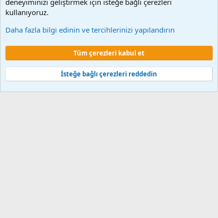
deneyiminizi geliştirmek için isteğe bağlı çerezleri
kullanıyoruz.
KBS Giriş
Daha fazla bilgi edinin ve tercihlerinizi yapılandırın
Çerezler
Tüm çerezleri kabul et
Şartlar ve kurallar
Gizlilik politikası
Yardım
Ana sayfa
R
S
S
İsteğe bağlı çerezleri reddedin
®
Community platform by XenForo
© 2010-2024 XenForo Ltd.
XenForo 2
Türkçe yama 🇹🇷 [XGT] Yazılım ve web hizmetleri 2014-2024