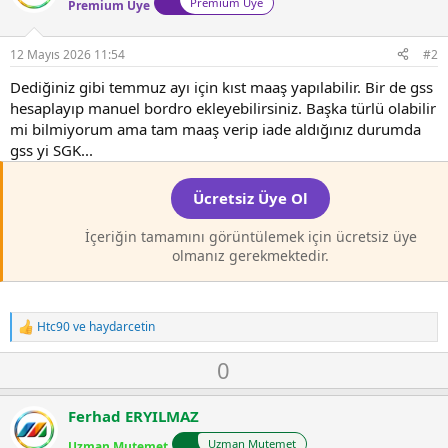
Premium Üye
Premium Üye
12 Mayıs 2026 11:54
#2
Dediğiniz gibi temmuz ayı için kıst maaş yapılabilir. Bir de gss
hesaplayıp manuel bordro ekleyebilirsiniz. Başka türlü olabilir
mi bilmiyorum ama tam maaş verip iade aldığınız durumda
gss yi SGK...
Ücretsiz Üye Ol
İçeriğin tamamını görüntülemek için ücretsiz üye
olmanız gerekmektedir.
Htc90
ve
haydarcetin
T
e
O
D
0
p
k
y
o
i
l
w
l
Ferhad ERYILMAZ
a
n
e
Uzman Mutemet
r
Uzman Mutemet