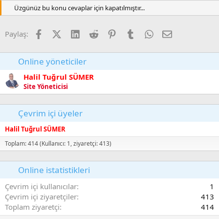
l
w
Üzgünüz bu konu cevaplar için kapatılmıştır...
a
n
v
Facebook
X (Twitter)
LinkedIn
Reddit
Pinterest
Tumblr
WhatsApp
E-posta
Paylaş:
o
t
e
Online yöneticiler
Halil Tuğrul SÜMER
Site Yöneticisi
Çevrim içi üyeler
Halil Tuğrul SÜMER
Toplam: 414 (Kullanıcı: 1, ziyaretçi: 413)
Online istatistikleri
Çevrim içi kullanıcılar
1
Çevrim içi ziyaretçiler
413
Toplam ziyaretçi
414