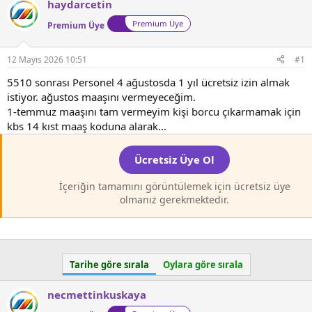
haydarcetin
l
t
a
a
Premium Üye
Premium Üye
t
r
a
i
12 Mayıs 2026 10:51
#1
n
h
i
5510 sonrası Personel 4 ağustosda 1 yıl ücretsiz izin almak
istiyor. ağustos maaşını vermeyeceğim.
1-temmuz maaşını tam vermeyim kişi borcu çıkarmamak için
kbs 14 kıst maaş koduna alarak...
Ücretsiz Üye Ol
İçeriğin tamamını görüntülemek için ücretsiz üye
olmanız gerekmektedir.
Tarihe göre sırala
Oylara göre sırala
necmettinkuskaya