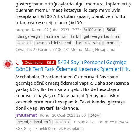
göstergesinin arttığı aylarda, ilgili memura, toplam artış
puanının memur maaş katsayısı ile çarpımı yoluyla
hesaplanan %100 Artış tutarı kazanç olarak verilir. Bu
tutar, kişi keseneği olarak (%100...
oucgun
Konu
02 Şubat 2023 13:33
%100 artış
5434
damga vergisi
eski memur
farkı
gelir vergisi kesilir mi
kesenek
kesenek bilgi sistemi
kurum karşılığı
memur
Cevaplar: 2
Forum:
5510/5434 Memur Maaş Hesaplama
5434 Sayılı Personel Geçmişe
Çözümlendi | Kilitli
Dönük Terfi Fark Ödemesi Kesenek İşlemleri Hk.
Merhabalar, İhraçtan dönen Cumhuriyet Savcısına
geçmişe dönük maaş ödemesi yaptık. Daha sonrasında
yaklaşık 5 yıllık terfi kararı geldi. Biz de hesaplayıp
kendisi ile paylaştık. İlk ay hariç diğer aylara ilişkin
kesenek primlerini hesapladık. Fakat kendisi geçmişe
dönük yapılan terfi farklarında...
JrMutemet
Konu
26 Ocak 2023 22:50
5434
Cevaplar: 2
Forum:
5510/5434
geçmişe dönük terfi
kesenek
SGK Giriş | Emekli Kesenek Hesaplama