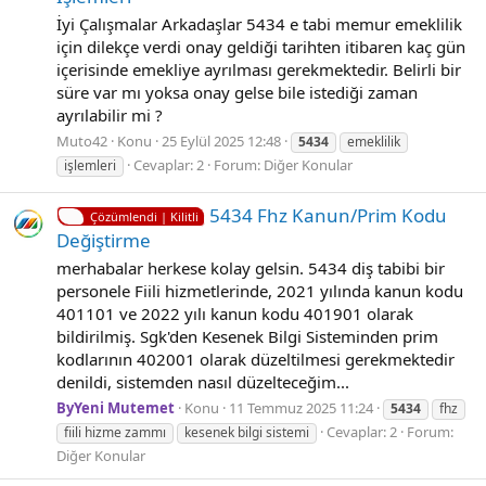
İyi Çalışmalar Arkadaşlar 5434 e tabi memur emeklilik
için dilekçe verdi onay geldiği tarihten itibaren kaç gün
içerisinde emekliye ayrılması gerekmektedir. Belirli bir
süre var mı yoksa onay gelse bile istediği zaman
ayrılabilir mi ?
Muto42
Konu
25 Eylül 2025 12:48
5434
emeklilik
Cevaplar: 2
Forum:
Diğer Konular
işlemleri
5434 Fhz Kanun/Prim Kodu
Çözümlendi | Kilitli
Değiştirme
merhabalar herkese kolay gelsin. 5434 diş tabibi bir
personele Fiili hizmetlerinde, 2021 yılında kanun kodu
401101 ve 2022 yılı kanun kodu 401901 olarak
bildirilmiş. Sgk'den Kesenek Bilgi Sisteminden prim
kodlarının 402001 olarak düzeltilmesi gerekmektedir
denildi, sistemden nasıl düzelteceğim...
ByYeni Mutemet
Konu
11 Temmuz 2025 11:24
5434
fhz
Cevaplar: 2
Forum:
fiili hizme zammı
kesenek bilgi sistemi
Diğer Konular