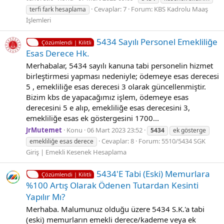
Cevaplar: 7
Forum:
KBS Kadrolu Maaş
terfi fark hesaplama
İşlemleri
5434 Sayılı Personel Emekliliğe
Çözümlendi | Kilitli
Esas Derece Hk.
Merhabalar, 5434 sayılı kanuna tabi personelin hizmet
birleştirmesi yapması nedeniyle; ödemeye esas derecesi
5 , emekliliğe esas derecesi 3 olarak güncellenmiştir.
Bizim kbs de yapacağımız işlem, ödemeye esas
derecesini 5 e alıp, emekliliğe esas derecesini 3,
emekliliğe esas ek göstergesini 1700...
JrMutemet
Konu
06 Mart 2023 23:52
5434
ek gösterge
Cevaplar: 8
Forum:
5510/5434 SGK
emekliliğe esas derece
Giriş | Emekli Kesenek Hesaplama
5434'E Tabi (Eski) Memurlara
Çözümlendi | Kilitli
%100 Artış Olarak Ödenen Tutardan Kesinti
Yapılır Mı?
Merhaba. Malumunuz olduğu üzere 5434 S.K.'a tabi
(eski) memurların emekli derece/kademe veya ek