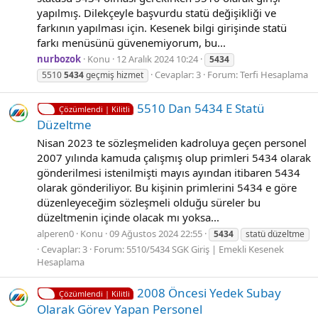
yapılmış. Dilekçeyle başvurdu statü değişikliği ve
farkının yapılması için. Kesenek bilgi girişinde statü
farkı menüsünü güvenemiyorum, bu...
nurbozok
Konu
12 Aralık 2024 10:24
5434
Cevaplar: 3
Forum:
Terfi Hesaplama
5510
5434
geçmiş hizmet
5510 Dan 5434 E Statü
Çözümlendi | Kilitli
Düzeltme
Nisan 2023 te sözleşmeliden kadroluya geçen personel
2007 yılında kamuda çalışmış olup primleri 5434 olarak
gönderilmesi istenilmişti mayıs ayından itibaren 5434
olarak gönderiliyor. Bu kişinin primlerini 5434 e göre
düzenleyeceğim sözleşmeli olduğu süreler bu
düzeltmenin içinde olacak mı yoksa...
alperen0
Konu
09 Ağustos 2024 22:55
5434
statü düzeltme
Cevaplar: 3
Forum:
5510/5434 SGK Giriş | Emekli Kesenek
Hesaplama
2008 Öncesi Yedek Subay
Çözümlendi | Kilitli
Olarak Görev Yapan Personel