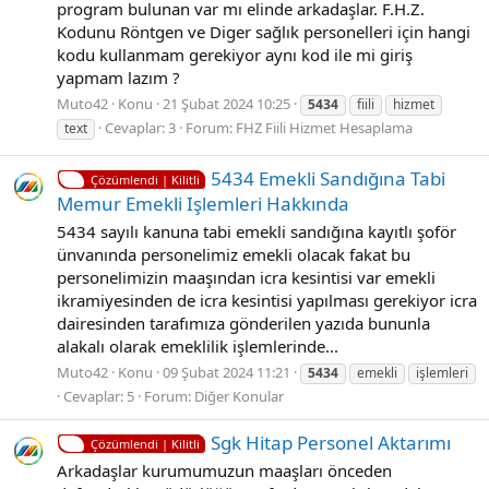
program bulunan var mı elinde arkadaşlar. F.H.Z.
Kodunu Röntgen ve Diger sağlık personelleri için hangi
kodu kullanmam gerekiyor aynı kod ile mi giriş
yapmam lazım ?
Muto42
Konu
21 Şubat 2024 10:25
5434
fiili
hizmet
Cevaplar: 3
Forum:
FHZ Fiili Hizmet Hesaplama
text
5434 Emekli Sandığına Tabi
Çözümlendi | Kilitli
Memur Emekli Işlemleri Hakkında
5434 sayılı kanuna tabi emekli sandığına kayıtlı şoför
ünvanında personelimiz emekli olacak fakat bu
personelimizin maaşından icra kesintisi var emekli
ikramiyesinden de icra kesintisi yapılması gerekiyor icra
dairesinden tarafımıza gönderilen yazıda bununla
alakalı olarak emeklilik işlemlerinde...
Muto42
Konu
09 Şubat 2024 11:21
5434
emekli
işlemleri
Cevaplar: 5
Forum:
Diğer Konular
Sgk Hitap Personel Aktarımı
Çözümlendi | Kilitli
Arkadaşlar kurumumuzun maaşları önceden