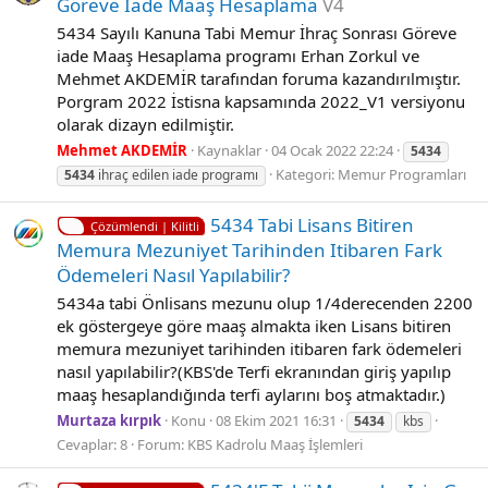
Göreve Iade Maaş Hesaplama
V4
5434 Sayılı Kanuna Tabi Memur İhraç Sonrası Göreve
iade Maaş Hesaplama programı Erhan Zorkul ve
Mehmet AKDEMİR tarafından foruma kazandırılmıştır.
Porgram 2022 İstisna kapsamında 2022_V1 versiyonu
olarak dizayn edilmiştir.
Mehmet AKDEMİR
Kaynaklar
04 Ocak 2022 22:24
5434
Kategori:
Memur Programları
5434
ihraç edilen iade programı
5434 Tabi Lisans Bitiren
Çözümlendi | Kilitli
Memura Mezuniyet Tarihinden Itibaren Fark
Ödemeleri Nasıl Yapılabilir?
5434a tabi Önlisans mezunu olup 1/4derecenden 2200
ek göstergeye göre maaş almakta iken Lisans bitiren
memura mezuniyet tarihinden itibaren fark ödemeleri
nasıl yapılabilir?(KBS'de Terfi ekranından giriş yapılıp
maaş hesaplandığında terfi aylarını boş atmaktadır.)
Murtaza kırpık
Konu
08 Ekim 2021 16:31
5434
kbs
Cevaplar: 8
Forum:
KBS Kadrolu Maaş İşlemleri