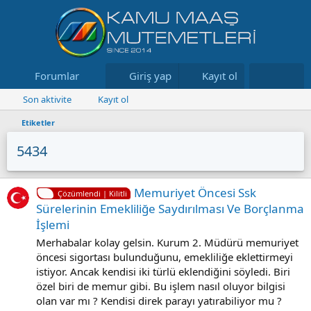
Forumlar
Neler yeni
Giriş yap
Kayıt ol
Kaynaklar
Son aktivite
Kayıt ol
Etiketler
5434
Memuriyet Öncesi Ssk
Çözümlendi | Kilitli
Sürelerinin Emekliliğe Saydırılması Ve Borçlanma
İşlemi
Merhabalar kolay gelsin. Kurum 2. Müdürü memuriyet
öncesi sigortası bulunduğunu, emekliliğe eklettirmeyi
istiyor. Ancak kendisi iki türlü eklendiğini söyledi. Biri
özel biri de memur gibi. Bu işlem nasıl oluyor bilgisi
olan var mı ? Kendisi direk parayı yatırabiliyor mu ?