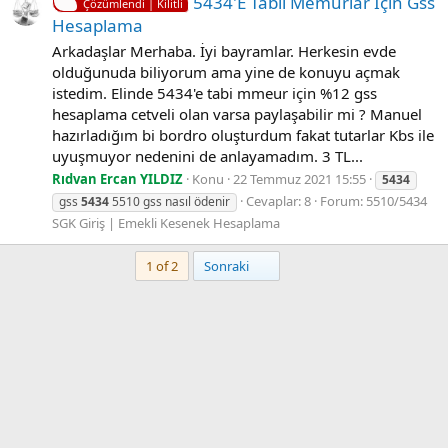
5434'E Tabii Memurlar Için Gss
Çözümlendi | Kilitli
Hesaplama
Arkadaşlar Merhaba. İyi bayramlar. Herkesin evde
olduğunuda biliyorum ama yine de konuyu açmak
istedim. Elinde 5434'e tabi mmeur için %12 gss
hesaplama cetveli olan varsa paylaşabilir mi ? Manuel
hazırladığım bi bordro oluşturdum fakat tutarlar Kbs ile
uyuşmuyor nedenini de anlayamadım. 3 TL...
Rıdvan Ercan YILDIZ
Konu
22 Temmuz 2021 15:55
5434
Cevaplar: 8
Forum:
5510/5434
gss
5434
5510 gss nasıl ödenir
SGK Giriş | Emekli Kesenek Hesaplama
Son
1 of 2
Sonraki