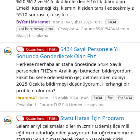
%20 %12 ve %16 lık dilimlerden %16 lık dilim olan
Emekli Keseneği kişi kısmını kişiden tahsil edecekmiyiz
5510 sonrası .ç.n kişileri...
ByYeni Mutemet
Konu
04 Şubat 2025 10:15
5434
Cevaplar: 4
Forum:
5510/5434 Memur
kişi borç hesaplama
Maaş Hesaplama
5434 Sayılı Personele Yıl
Çözümlendi | Kilitli
Sonunda Gönderilecek Olan Fhz
Herkese merhabalar. Daha öncesinde 5434 Sayılı
personelin FHZ'sini Aralık ayı bitmeden bildiriyordum.
Fakat bu sene ödeneklerin geç gelmesinden dolayı
2025 Ocak'ta bildirmeyi düşünüyorum. Herhangi bir
problem olur mu?
ibrahim41
Konu
16 Aralık 2024 16:46
5434
fhz
fhz5434
Cevaplar: 1
Forum:
FHZ Fiili Hizmet Hesaplama
Statü Hatası İçi̇n Program
Çözümlendi | Kilitli
Selamlar iyi çalışmalar dilerim İzmir Ödemiş ilçe milli
eğitim müdürlüğünden yazıyorum bir öğretmenimizin
statüsü 5434 olması gerekirken 5510 olarak girişi