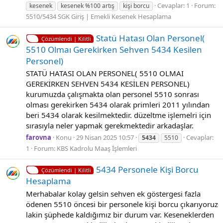
Cevaplar: 1
Forum:
kesenek
kesenek %100 artış
kişi borcu
5510/5434 SGK Giriş | Emekli Kesenek Hesaplama
Statü Hatası Olan Personel(
Çözümlendi | Kilitli
5510 Olmaı Gereki̇rken Sehven 5434 Kesi̇len
Personel)
STATÜ HATASI OLAN PERSONEL( 5510 OLMAI
GEREKİRKEN SEHVEN 5434 KESİLEN PERSONEL)
kurumuzda çalışmakta olan personel 5510 sonrası
olması gerekirken 5434 olarak primleri 2011 yılından
beri 5434 olarak kesilmektedir. düzeltme işlemelri için
sırasıyla neler yapmak gerekmektedir arkadaşlar.
farovna
Konu
29 Nisan 2025 10:57
Cevaplar:
5434
5510
1
Forum:
KBS Kadrolu Maaş İşlemleri
5434 Personele Ki̇şi̇ Borcu
Çözümlendi | Kilitli
Hesaplama
Merhabalar kolay gelsin sehven ek göstergesi fazla
ödenen 5510 öncesi bir personele kişi borcu çıkarıyoruz
lakin şüphede kaldığımız bir durum var. Keseneklerden