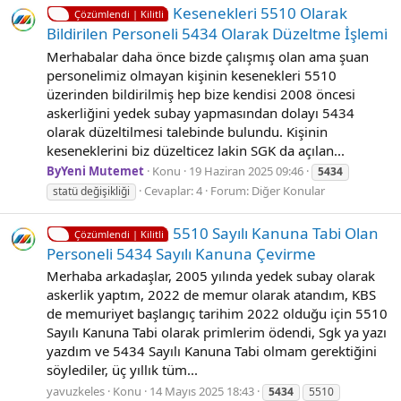
Kesenekleri̇ 5510 Olarak
Çözümlendi | Kilitli
Bi̇ldi̇ri̇len Personeli̇ 5434 Olarak Düzeltme İşlemi̇
Merhabalar daha önce bizde çalışmış olan ama şuan
personelimiz olmayan kişinin kesenekleri 5510
üzerinden bildirilmiş hep bize kendisi 2008 öncesi
askerliğini yedek subay yapmasından dolayı 5434
olarak düzeltilmesi talebinde bulundu. Kişinin
keseneklerini biz düzelticez lakin SGK da açılan...
ByYeni Mutemet
Konu
19 Haziran 2025 09:46
5434
Cevaplar: 4
Forum:
Diğer Konular
statü değişikliği
5510 Sayılı Kanuna Tabi Olan
Çözümlendi | Kilitli
Personeli 5434 Sayılı Kanuna Çevirme
Merhaba arkadaşlar, 2005 yılında yedek subay olarak
askerlik yaptım, 2022 de memur olarak atandım, KBS
de memuriyet başlangıç tarihim 2022 olduğu için 5510
Sayılı Kanuna Tabi olarak primlerim ödendi, Sgk ya yazı
yazdım ve 5434 Sayılı Kanuna Tabi olmam gerektiğini
söylediler, üç yıllık tüm...
yavuzkeles
Konu
14 Mayıs 2025 18:43
5434
5510