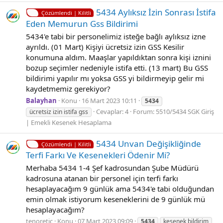
5434 Aylıksız İzin Sonrası İstifa
Çözümlendi | Kilitli
Eden Memurun Gss Bildirimi
5434'e tabi bir personelimiz isteğe bağlı aylıksız izne
ayrıldı. (01 Mart) Kişiyi ücretsiz izin GSS Kesilir
konumuna aldım. Maaşlar yapıldıktan sonra kişi iznini
bozup seçimler nedeniyle istifa etti. (13 mart) Bu GSS
bildirimi yapılır mı yoksa GSS yi bildirmeyip gelir mi
kaydetmemiz gerekiyor?
Balayhan
Konu
16 Mart 2023 10:11
5434
Cevaplar: 4
Forum:
5510/5434 SGK Giriş
ücretsiz izin istifa gss
| Emekli Kesenek Hesaplama
5434 Unvan Değişikliğinde
Çözümlendi | Kilitli
Terfi Farkı Ve Kesenekleri Ödenir Mi?
Merhaba 5434 1-4 Şef kadrosundan Şube Müdürü
kadrosuna atanan bir personel için terfi farkı
hesaplayacağım 9 günlük ama 5434'e tabi olduğundan
emin olmak istiyorum keseneklerini de 9 günlük mü
hesaplayacağım?
tenoretic
Konu
07 Mart 2023 09:09
5434
kesenek bildirim