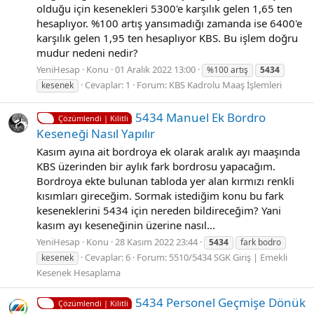
olduğu için kesenekleri 5300'e karşılık gelen 1,65 ten
hesaplıyor. %100 artış yansımadığı zamanda ise 6400'e
karşılık gelen 1,95 ten hesaplıyor KBS. Bu işlem doğru
mudur nedeni nedir?
YeniHesap
Konu
01 Aralık 2022 13:00
%100 artış
5434
Cevaplar: 1
Forum:
KBS Kadrolu Maaş İşlemleri
kesenek
5434 Manuel Ek Bordro
Çözümlendi | Kilitli
Keseneği Nasıl Yapılır
Kasım ayına ait bordroya ek olarak aralık ayı maaşında
KBS üzerinden bir aylık fark bordrosu yapacağım.
Bordroya ekte bulunan tabloda yer alan kırmızı renkli
kısımları gireceğim. Sormak istediğim konu bu fark
keseneklerini 5434 için nereden bildireceğim? Yani
kasım ayı keseneğinin üzerine nasıl...
YeniHesap
Konu
28 Kasım 2022 23:44
5434
fark bodro
Cevaplar: 6
Forum:
5510/5434 SGK Giriş | Emekli
kesenek
Kesenek Hesaplama
5434 Personel Geçmişe Dönük
Çözümlendi | Kilitli