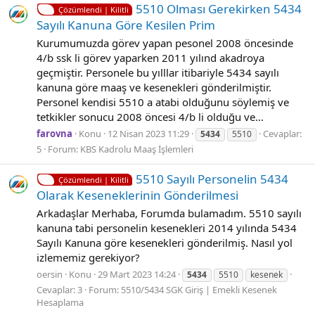
5510 Olması Gereki̇rken 5434
Çözümlendi | Kilitli
Sayılı Kanuna Göre Kesi̇len Pri̇m
Kurumumuzda görev yapan pesonel 2008 öncesinde
4/b ssk li görev yaparken 2011 yılınd akadroya
geçmiştir. Personele bu yılllar itibariyle 5434 sayılı
kanuna göre maaş ve kesenekleri gönderilmiştir.
Personel kendisi 5510 a atabi olduğunu söylemiş ve
tetkikler sonucu 2008 öncesi 4/b li olduğu ve...
farovna
Konu
12 Nisan 2023 11:29
Cevaplar:
5434
5510
5
Forum:
KBS Kadrolu Maaş İşlemleri
5510 Sayılı Personelin 5434
Çözümlendi | Kilitli
Olarak Keseneklerinin Gönderilmesi
Arkadaşlar Merhaba, Forumda bulamadım. 5510 sayılı
kanuna tabi personelin kesenekleri 2014 yılında 5434
Sayılı Kanuna göre kesenekleri gönderilmiş. Nasıl yol
izlememiz gerekiyor?
oersin
Konu
29 Mart 2023 14:24
5434
5510
kesenek
Cevaplar: 3
Forum:
5510/5434 SGK Giriş | Emekli Kesenek
Hesaplama