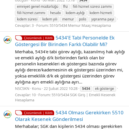
5434
emniyet genel müdürlüğü
fhz
fiili hizmet süresi zammı
fiili hizmet zammı
hesabı
kıdem aylığı
kıdem hizmeti
kıdem süresi
kıdem yılı
memur
polis
yıpranma payı
Cevaplar: 3
Forum:
5510/5434 Memur Maaş Hesaplama
5434'E Tabi̇ Personelde Ek
Çözümlendi | Kilitli
Göstergesi Bir Birinden Farklı Olabilir Mi?
Merhaba, 5434'e tabi görev aylığı, kazanılmış hak aylığı
ve emekli aylığı d/k birbirinden farklı olan bir
personelin kesenekleri ek göstergesi bazında görev
aylığı derece/kademesinin ek göstergesi üzerinden mi,
yoksa emeklilik d/k ek göstergesi üzerinden görev
aylığına ayrı emekli aylığına ayrı...
NSCSKN
Konu
22 Şubat 2022 10:28
5434
ek gösterge
Cevaplar: 10
Forum:
5510/5434 SGK Giriş | Emekli Kesenek
Hesaplama
5434 Olması Gerekirken 5510
Çözümlendi | Kilitli
Olarak Kesenek Gönderilmesi
Merhabalar; SGK dan kişilerin 5434 olması gerekirken