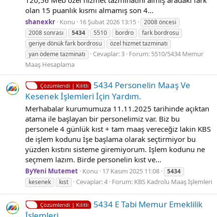
120,56 Meb özel hizmet tazminatını almış aradaki fark
olan 15 puanlık kısmı almamış son 4...
shanexkr
Konu
16 Şubat 2026 13:15
2008 öncesi
2008 sonrası
5434
5510
bordro
fark bordrosu
geriye dönük fark bordrosu
özel hizmet tazminatı
Cevaplar: 3
Forum:
5510/5434 Memur
yan ödeme tazminatı
Maaş Hesaplama
5434 Personeli̇n Maaş Ve
Çözümlendi | Kilitli
Kesenek İşlemleri̇ İçi̇n Yardım.
Merhabalar kurumumuza 11.11.2025 tarihinde açıktan
atama ile başlayan bir personelimiz var. Biz bu
personele 4 günlük kıst + tam maaş vereceğiz lakin KBS
de işlem kodunu İşe başlama olarak seçtirmiyor bu
yüzden kıstını sisteme giremiyorum. İşlem kodunu ne
seçmem lazım. Birde personelin kıst ve...
ByYeni Mutemet
Konu
17 Kasım 2025 11:08
5434
Cevaplar: 4
Forum:
KBS Kadrolu Maaş İşlemleri
kesenek
kıst
5434 E Tabi Memur Emeklilik
Çözümlendi | Kilitli
İşlemleri