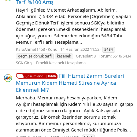
Terfi %100 Artış
Hayırlı günler, Mutemet Arkadaşlarım, Abilerim,
Ablalarım. :) 5434 e tabi Personele (Öğretmen) yapılan
Geçmişe Dönük Terfi işlemi sonucu SGK'ya bildirilip
ödenmesi gereken Emekli Keseneklerini hesaplamak
için uğraşıyorum. Sitemizden edindiğim 5434 Tabi
Memur Terfi Farkı Hesaplama...
KaraAhmet1453
Konu
14 Haziran 2022 11:52
5434
Cevaplar: 8
Forum:
5510/5434
geçmişe dönük terfi
kesenek
SGK Giriş | Emekli Kesenek Hesaplama
Fiili Hizmet Zammı Süreleri
Çözümlendi | Kilitli
Memurun Kıdem Hizmeti Süresine Ayrıca
Eklenmeli Mi?
Merhaba. Memur maaş hesabı yaparken, Kıdem
Aylığını hesaplamak için Kıdem Yılı ile 20 sayısını çarpıp
elde ettiğimiz sonucu da güncel Aylık Katsayısıyla
çarpıyoruz. Bir örnek üzerinden sorumu somak
istiyorum. Bir memur personelimiz, kurumumuza
atanmadan önce Emniyet Genel müdürlüğünde Polis...
oucgun
Konu
06 Mart 2022 15:18