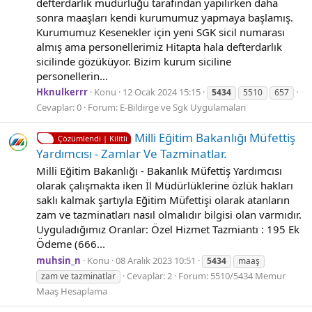
defterdarlık müdürlüğü tarafından yapılırken daha
sonra maaşları kendi kurumumuz yapmaya başlamış.
Kurumumuz Kesenekler için yeni SGK sicil numarası
almış ama personellerimiz Hitapta hala defterdarlık
sicilinde gözüküyor. Bizim kurum siciline
personellerin...
Hknulkerrr
Konu
12 Ocak 2024 15:15
5434
5510
657
Cevaplar: 0
Forum:
E-Bildirge ve Sgk Uygulamaları
Milli Eğitim Bakanlığı Müfettiş
Çözümlendi | Kilitli
Yardımcısı - Zamlar Ve Tazminatlar.
Milli Eğitim Bakanlığı - Bakanlık Müfettiş Yardımcısı
olarak çalışmakta iken İl Müdürlüklerine özlük hakları
saklı kalmak şartıyla Eğitim Müfettişi olarak atanların
zam ve tazminatları nasıl olmalıdır bilgisi olan varmıdır.
Uyguladığımız Oranlar: Özel Hizmet Tazmiantı : 195 Ek
Ödeme (666...
muhsin_n
Konu
08 Aralık 2023 10:51
5434
maaş
Cevaplar: 2
Forum:
5510/5434 Memur
zam ve tazminatlar
Maaş Hesaplama