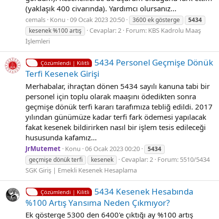
(yaklaşık 400 civarında). Yardımcı olursanız...
cemals
Konu
09 Ocak 2023 20:50
3600 ek gösterge
5434
Cevaplar: 2
Forum:
KBS Kadrolu Maaş
kesenek %100 artış
İşlemleri
5434 Personel Geçmişe Dönük
Çözümlendi | Kilitli
Terfi Kesenek Girişi
Merhabalar, ihraçtan dönen 5434 sayılı kanuna tabi bir
personel için toplu olarak maaşını ödedikten sonra
geçmişe dönük terfi kararı tarafımıza tebliğ edildi. 2017
yılından günümüze kadar terfi fark ödemesi yapılacak
fakat kesenek bildirirken nasıl bir işlem tesis edileceği
hususunda kafamız...
JrMutemet
Konu
06 Ocak 2023 00:20
5434
Cevaplar: 2
Forum:
5510/5434
geçmişe dönük terfi
kesenek
SGK Giriş | Emekli Kesenek Hesaplama
5434 Kesenek Hesabında
Çözümlendi | Kilitli
%100 Artış Yansıma Neden Çıkmıyor?
Ek gösterge 5300 den 6400'e çıktığı ay %100 artış