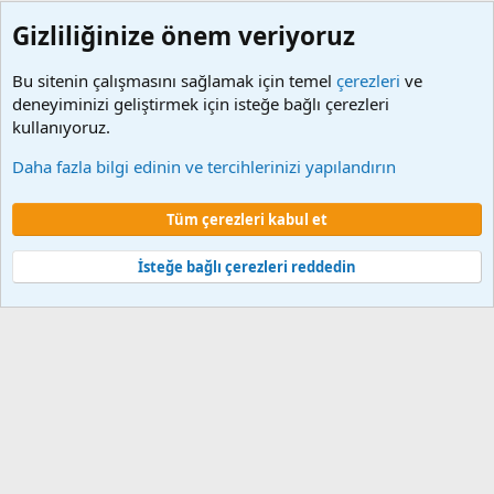
Gizliliğinize önem veriyoruz
Bu sitenin çalışmasını sağlamak için temel
çerezleri
ve
deneyiminizi geliştirmek için isteğe bağlı çerezleri
kullanıyoruz.
Etiketler
Daha fazla bilgi edinin ve tercihlerinizi yapılandırın
Çerezler
Tüm çerezleri kabul et
Şartlar ve kurallar
Gizlilik politikası
Yardım
Ana sayfa
R
S
S
İsteğe bağlı çerezleri reddedin
®
Community platform by XenForo
© 2010-2024 XenForo Ltd.
XenForo 2
Türkçe yama 🇹🇷 [XGT] Yazılım ve web hizmetleri 2014-2024