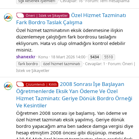
Cevaplar: 16
Forum:
Terfi Hesaplama
sgk kesenek işlemleri
Özel Hizmet Tazminatı
Öneri | İstek ve Şikayetler
Fark Bordro Taslak Çalışma
Özel hizmet tazminatının eksik ödenmesine ilişkin
düzenlemeye çalıştığım fark bordrosu taslağını
ekliyorum. Hata vs olup olmadığını kontrol edebilir
misiniz.
shanexkr
Konu
18 Mart 2026 14:00
5434
5510
Cevaplar: 1
Forum:
Öneri |
fark bordro
özel hizmet tazminatı
İstek ve Şikayetler
2008 Sonrası İşe Başlayan
Çözümlendi | Kilitli
Öğretmenlerde Eksik Yan Ödeme Ve Özel
Hizmet Tazminatı: Geriye Dönük Bordro Örneği
Ve Kesintiler
Öğretmen 2008 sonrası işe başlamış. Yan ödeme ve
özel hizmet tazminatı eksik yapılmış. Geriye dönük
bordro yapacağım ama ben sadece damga vergisi diye
hesap etmiştim 2008 öncesi gibi düşünüp. mesela