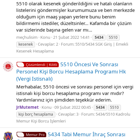
5510 olarak kesenek gönderildiğini ve hatalı olanların
listelerini göndermişler kurumumuza ve ben merkezde
olduğum için maaş yapan yerlere bunu benim
bildirmemi istediler, düzeltsinler... Kafamda bir çözüm
var sizlerinde başına gelen var mı...
meçhulisim
Konu
21 Şubat 2022 14:41
5434
5510
Cevaplar: 2
Forum:
5510/5434 SGK Giriş | Emekli
kesenek
Kesenek Hesaplama
5510 Öncesi Ve Sonrası
Çözümlendi | Kilitli
Personel Kişi Borcu Hesaplama Programı Hk
(Vergi Istisnalı)
Merhabalar, 5510 öncesi ve sonrası personel için vergi
istisnalı kişi borcu hesaplama programı var mıdır?
Yardımlarınız için şimdiden teşekkür ederim.
JrMutemet
Konu
09 Şubat 2022 00:45
5434
5510
Cevaplar: 3
Forum:
5434/5510 Kadrolu
kişi borç hesaplama
Memur Kişi Borcu İşlemleri
5434 Tabi Memur İhraç Sonrası
Memur Pro