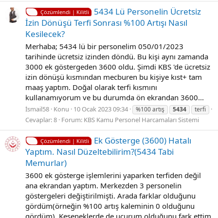
5434 Lü Personelin Ücretsiz
Çözümlendi | Kilitli
İzin Dönüşü Terfi Sonrası %100 Artışı Nasıl
Kesilecek?
Merhaba; 5434 lü bir personelim 050/01/2023
tarihinde ücretsiz izinden döndü. Bu kişi aynı zamanda
3000 ek göstergeden 3600 oldu. Şimdi KBS 'de ücretsiz
izin dönüşü kısmından mecburen bu kişiye kıst+ tam
maaş yaptım. Doğal olarak terfi kısmını
kullanamıyorum ve bu durumda ön ekrandan 3600...
İsmail58
Konu
10 Ocak 2023 09:34
%100 artış
5434
terfi
Cevaplar: 8
Forum:
KBS Kamu Personel Harcamaları Sistemi
Ek Gösterge (3600) Hatalı
Çözümlendi | Kilitli
Yaptım. Nasıl Düzeltebilirim?(5434 Tabi
Memurlar)
3600 ek gösterge işlemlerini yaparken terfiden değil
ana ekrandan yaptım. Merkezden 3 personelin
göstergeleri değiştirilmişti. Arada farklar olduğunu
gördüm(örneğin %100 artış kaleminin 0 olduğunu
gördüm). Keseneklerde de uçurum olduğunu fark ettim