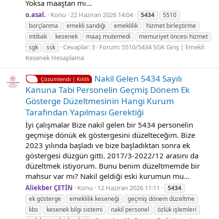
Yoksa maaştan mı...
o.asal.
Konu
22 Haziran 2026 14:04
5434
5510
borçlanma
emekli sandığı
emeklilik
hizmet birleştirme
i̇ntibak
kesenek
maaş mutemedi
memuriyet öncesi hizmet
Cevaplar: 3
Forum:
5510/5434 SGK Giriş | Emekli
sgk
ssk
Kesenek Hesaplama
Nakil Gelen 5434 Sayılı
Çözümlendi | Kilitli
Kanuna Tabi Personelin Geçmiş Dönem Ek
Gösterge Düzeltmesinin Hangi Kurum
Tarafından Yapılması Gerektiği
İyi çalışmalar Bize nakil gelen bir 5434 personelin
geçmişe dönük ek göstergesini düzelteceğim. Bize
2023 yılında başladı ve bize başladıktan sonra ek
göstergesi düzgün gitti. 2017/3-2022/12 arasını da
düzeltmek istiyorum. Bunu benim düzeltmemde bir
mahsur var mı? Nakil geldiği eski kurumun mu...
Aliekber ÇETİN
Konu
12 Haziran 2026 11:11
5434
ek gösterge
emeklilik keseneği
geçmiş dönem düzeltme
kbs
kesenek bilgi sistemi
nakil personel
özlük işlemleri