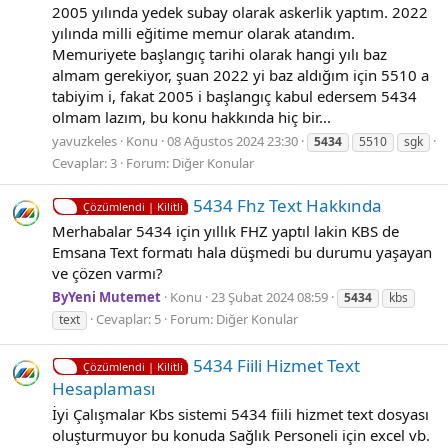
2005 yılında yedek subay olarak askerlik yaptım. 2022
yılında milli eğitime memur olarak atandım.
Memuriyete başlangıç tarihi olarak hangi yılı baz
almam gerekiyor, şuan 2022 yi baz aldığım için 5510 a
tabiyim i, fakat 2005 i başlangıç kabul edersem 5434
olmam lazım, bu konu hakkında hiç bir...
yavuzkeles
Konu
08 Ağustos 2024 23:30
5434
5510
sgk
Cevaplar: 3
Forum:
Diğer Konular
5434 Fhz Text Hakkında
Çözümlendi | Kilitli
Merhabalar 5434 için yıllık FHZ yaptıl lakin KBS de
Emsana Text formatı hala düşmedi bu durumu yaşayan
ve çözen varmı?
ByYeni Mutemet
Konu
23 Şubat 2024 08:59
5434
kbs
Cevaplar: 5
Forum:
Diğer Konular
text
5434 Fiili Hizmet Text
Çözümlendi | Kilitli
Hesaplaması
İyi Çalışmalar Kbs sistemi 5434 fiili hizmet text dosyası
oluşturmuyor bu konuda Sağlık Personeli için excel vb.