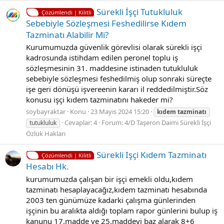
Sürekli̇ İşçi̇ Tutukluluk
Çözümlendi | Kilitli
Sebebi̇yle Sözleşmesi̇ Feshedi̇li̇rse Kıdem
Tazmi̇natı Alabi̇li̇r Mi̇?
Kurumumuzda güvenlik görevlisi olarak sürekli işçi
kadrosunda istihdam edilen peronel toplu iş
sözleşmesinin 31. maddesine istinaden tutukluluk
sebebiyle sözleşmesi feshedilmiş olup sonraki süreçte
işe geri dönüşü işvereenin kararı il reddedilmiştir.Söz
konusu işçi kıdem tazminatını hakeder mi?
soybayraktar
Konu
23 Mayıs 2024 15:20
kıdem
tazminatı
Cevaplar: 4
Forum:
4/D Taşeron Daimi Sürekli İşçi
tutukluluk
Özlük Hakları
Sürekli Işçi Kıdem Tazminatı
Çözümlendi | Kilitli
Hesabı Hk.
kurumumuzda çalışan bir işçi emekli oldu,kıdem
tazminatı hesaplayacağız,kıdem tazminatı hesabında
2003 ten günümüze kadarki çalışma günlerinden
işçinin bu aralıkta aldığı toplam rapor günlerini bulup iş
kanunu 17.madde ve 25.maddeyi baz alarak 8+6