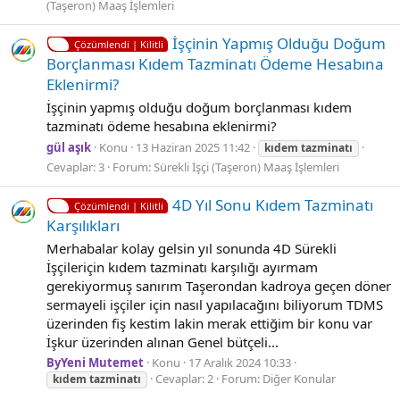
(Taşeron) Maaş İşlemleri
İşçinin Yapmış Olduğu Doğum
Çözümlendi | Kilitli
Borçlanması Kıdem Tazminatı Ödeme Hesabına
Eklenirmi?
İşçinin yapmış olduğu doğum borçlanması kıdem
tazminatı ödeme hesabına eklenirmi?
gül aşık
Konu
13 Haziran 2025 11:42
kıdem
tazminatı
Cevaplar: 3
Forum:
Sürekli İşçi (Taşeron) Maaş İşlemleri
4D Yıl Sonu Kıdem Tazmi̇natı
Çözümlendi | Kilitli
Karşılıkları
Merhabalar kolay gelsin yıl sonunda 4D Sürekli
İşçileriçin kıdem tazminatı karşılığı ayırmam
gerekiyormuş sanırım Taşerondan kadroya geçen döner
sermayeli işçiler için nasıl yapılacağını biliyorum TDMS
üzerinden fiş kestim lakin merak ettiğim bir konu var
İşkur üzerinden alınan Genel bütçeli...
ByYeni Mutemet
Konu
17 Aralık 2024 10:33
Cevaplar: 2
Forum:
Diğer Konular
kıdem
tazminatı