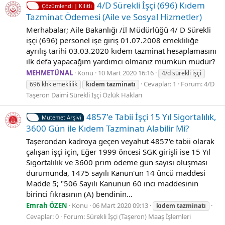
4/D Sürekli İşçi (696) Kıdem
Çözümlendi | Kilitli
Tazminat Ödemesi (Aile ve Sosyal Hizmetler)
Merhabalar; Aile Bakanlığı /İl Müdürlüğü 4/ D Sürekli
işçi (696) personel işe giriş 01.07.2008 emekliliğe
ayrılış tarihi 03.03.2020 kıdem tazminat hesaplamasını
ilk defa yapacağım yardımcı olmanız mümkün müdür?
MEHMETÜNAL
Konu
10 Mart 2020 16:16
4/d sürekli işçi
Cevaplar: 1
Forum:
4/D
696 khk emeklilik
kıdem
tazminatı
Taşeron Daimi Sürekli İşçi Özlük Hakları
4857'e Tabii İşçi 15 Yıl Sigortalılık,
Mutemet Arşivi
3600 Gün ile Kıdem Tazminatı Alabilir Mi?
Taşerondan kadroya geçen veyahut 4857'e tabii olarak
çalışan işçi için, Eğer 1999 öncesi SGK girişli ise 15 Yıl
Sigortalılık ve 3600 prim ödeme gün sayısı oluşması
durumunda, 1475 sayılı Kanun'un 14 üncü maddesi
Madde 5; "506 Sayılı Kanunun 60 ıncı maddesinin
birinci fıkrasının (A) bendinin...
Emrah ÖZEN
Konu
06 Mart 2020 09:13
kıdem
tazminatı
Cevaplar: 0
Forum:
Sürekli İşçi (Taşeron) Maaş İşlemleri