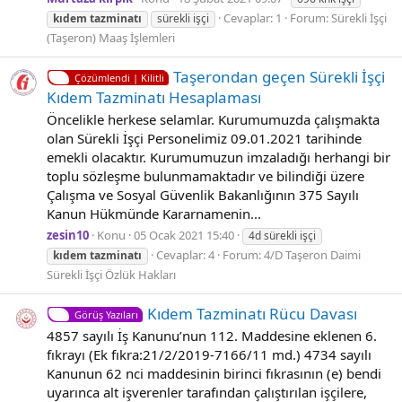
Cevaplar: 1
Forum:
Sürekli İşçi
kıdem
tazminatı
sürekli işçi
(Taşeron) Maaş İşlemleri
Taşerondan geçen Sürekli İşçi
Çözümlendi | Kilitli
Kıdem Tazminatı Hesaplaması
Öncelikle herkese selamlar. Kurumumuzda çalışmakta
olan Sürekli İşçi Personelimiz 09.01.2021 tarihinde
emekli olacaktır. Kurumumuzun imzaladığı herhangi bir
toplu sözleşme bulunmamaktadır ve bilindiği üzere
Çalışma ve Sosyal Güvenlik Bakanlığının 375 Sayılı
Kanun Hükmünde Kararnamenin...
zesin10
Konu
05 Ocak 2021 15:40
4d sürekli işçi
Cevaplar: 4
Forum:
4/D Taşeron Daimi
kıdem
tazminatı
Sürekli İşçi Özlük Hakları
Kıdem Tazminatı Rücu Davası
Görüş Yazıları
4857 sayılı İş Kanunu’nun 112. Maddesine eklenen 6.
fıkrayı (Ek fıkra:21/2/2019-7166/11 md.) 4734 sayılı
Kanunun 62 nci maddesinin birinci fıkrasının (e) bendi
uyarınca alt işverenler tarafından çalıştırılan işçilere,