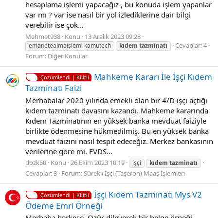
hesaplama işlemi yapacağız , bu konuda işlem yapanlar
var mı ? var ise nasıl bir yol izlediklerine dair bilgi
verebilir ise çok...
Mehmet938
Konu
13 Aralık 2023 09:28
Cevaplar: 4
emanetealmai̇şlemi kamutech
kıdem
tazminatı
Forum:
Diğer Konular
Mahkeme Kararı İle İşçi Kıdem
Çözümlendi | Kilitli
Tazminatı Faizi
Merhabalar 2020 yılında emekli olan bir 4/D işçi açtığı
kıdem tazminatı davasını kazandı. Mahkeme kararında
Kıdem Tazminatının en yüksek banka mevduat faiziyle
birlikte ödenmesine hükmedilmiş. Bu en yüksek banka
mevduat faizini nasıl tespit edeceğiz. Merkez bankasının
verilerine göre mi. EVDS...
dozk50
Konu
26 Ekim 2023 10:19
işçi
kıdem
tazminatı
Cevaplar: 3
Forum:
Sürekli İşçi (Taşeron) Maaş İşlemleri
İşçi Kıdem Tazminatı Mys V2
Çözümlendi | Kilitli
Ödeme Emri Örneği
Merhaba herkese. Özür dileyerek bir belge örneği