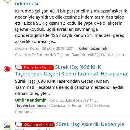
ödenmesi
Kurumda çalışan 4D li bir personelimiz muazzaf askerlik
nedeniyle ayrıldı ve dilekçesinde kıdem tazminatı talep
etti. Bizde SGK çıkışını 12 kodu ile yaptık ve dilekçesini
işleme koyduk. İlgili evrakları saymanlığa
gönderdiğimizde 4857 sayılı kanun 31. maddesi gereği
askerlik sonrası işe...
shoore
Konu
09 Ekim 2019 13:01
kıdem
tazminatı
Cevaplar: 7
Forum:
4/D Taşeron Daimi Sürekli İşçi Özlük Hakları
Sürekli İşçi(696 KHK
Kaynaklara Taşındı
Taşerondan Geçen) Kıdem Tazminatı Hesaplama
Sürekli İşçi(696 KHK Taşerondan Geçen) Kıdem
Tazminatı Hesaplama ile ilgili çalışmam ektedir. Faydalı
olması dileğiyle...
Ömür Kandemir
Konu
20 Ağustos 2019 14:35
Cevaplar: 0
Forum:
2022 Ylı Öncesi
kıdem
tazminatı
Programlar
Sürekli İşçi Askerlik Nedeniyle
Çözümlendi | Kilitli