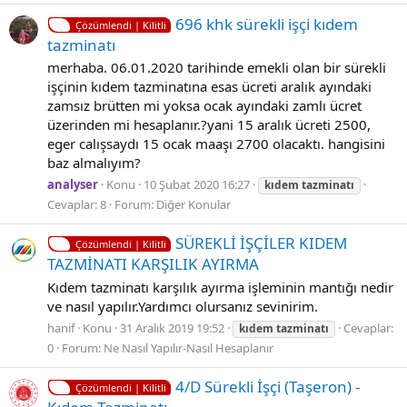
696 khk sürekli işçi kıdem
Çözümlendi | Kilitli
tazminatı
merhaba. 06.01.2020 tarihinde emekli olan bir sürekli
işçinin kıdem tazminatına esas ücreti aralık ayındaki
zamsız brütten mi yoksa ocak ayındaki zamlı ücret
üzerinden mi hesaplanır.?yani 15 aralık ücreti 2500,
eger calışsaydı 15 ocak maaşı 2700 olacaktı. hangisini
baz almalıyım?
analyser
Konu
10 Şubat 2020 16:27
kıdem
tazminatı
Cevaplar: 8
Forum:
Diğer Konular
SÜREKLİ İŞÇİLER KIDEM
Çözümlendi | Kilitli
TAZMİNATI KARŞILIK AYIRMA
Kıdem tazminatı karşılık ayırma işleminin mantığı nedir
ve nasıl yapılır.Yardımcı olursanız sevinirim.
hanif
Konu
31 Aralık 2019 19:52
Cevaplar:
kıdem
tazminatı
0
Forum:
Ne Nasıl Yapılır-Nasıl Hesaplanır
4/D Sürekli İşçi (Taşeron) -
Çözümlendi | Kilitli