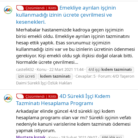
Emekliye ayrılan işçinin
Çözümlendi | Kilitli
kullanmadığı izinin ücrete çevrilmesi ve
kesenekleri.
Merhabalar hastanemizde kadroya geçen işçimizin
birisi emekli oldu. Emekliye ayrılan işçinin tazminatını
hesap ettik yaptık. Esas sorunumuz işçimizin
kullanmadığı izini var ve bu izinlerin ücretinin ödenmesi
gerekiyor. Kişi emekli oldu sgk ilişkisi doğal olarak bitti.
Normalde ücrete çevrilmesi...
castell432
Konu
22 Mart 2021 11:44
4/d işçi
kıdem
tazminatı
Cevaplar: 5
Forum:
4/D Taşeron
izin ücreti
kıdem
tazminatı
Daimi Sürekli İşçi Özlük Hakları
4D Sürekli İşçi Kıdem
Çözümlendi | Kilitli
Tazminatı Hesaplama Programı
Arkadaşlar elinde güncel 4/d sürekli işçi kıdem
hesaplama programı olan var mı? Sürekli işçinin vefatı
nedeniyle kanuni varislerine kıdem tazminatı ödemesi
yapmak istiyorum.
Murtaza kırpık
Konu
18 Şubat 2021 09:07
696 khk işçi