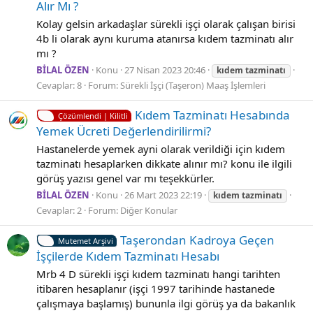
Alır Mı ?
Kolay gelsin arkadaşlar sürekli işçi olarak çalışan birisi
4b li olarak aynı kuruma atanırsa kıdem tazminatı alır
mı ?
BİLAL ÖZEN
Konu
27 Nisan 2023 20:46
kıdem
tazminatı
Cevaplar: 8
Forum:
Sürekli İşçi (Taşeron) Maaş İşlemleri
Kıdem Tazminatı Hesabında
Çözümlendi | Kilitli
Yemek Ücreti Değerlendirilirmi?
Hastanelerde yemek ayni olarak verildiği için kıdem
tazminatı hesaplarken dikkate alınır mı? konu ile ilgili
görüş yazısı genel var mı teşekkürler.
BİLAL ÖZEN
Konu
26 Mart 2023 22:19
kıdem
tazminatı
Cevaplar: 2
Forum:
Diğer Konular
Taşerondan Kadroya Geçen
Mutemet Arşivi
İşçilerde Kıdem Tazminatı Hesabı
Mrb 4 D sürekli işçi kıdem tazminatı hangi tarihten
itibaren hesaplanır (işçi 1997 tarihinde hastanede
çalışmaya başlamış) bununla ilgi görüş ya da bakanlık