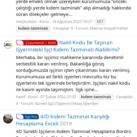
yerde emekli olmak üzereyken kurumumuza "önceki
çalıştığı yerde kıdem tazminatı" alıp almadığı hakkında
soran dilekçeler gelmeye...
meçhulisim
Konu
16 Ağustos 2022 16:27
657
Cevaplar: 0
Forum:
Mali ve Sosyal Haklar
kıdem
tazminatı
Nakil Kodu Ile Taşınan
Çözümlendi | Kilitli
Işyerindeki Işçi Kıdem Tazminatı Alabilirmi?
Merhaba, bir işçimiz mahkeme kararında denetimli
serbestlik kararı verilmiş. Bakanlığa görüş
sorduğumuzda işçinin işten çıkarılması kararı verilmiş.
Kurumumuza ait farklı işyerleri mevcuttu biz bu
işyerlerini tek işyerinde birleştirdim. İşçileri nakil kodu
ile kasım ayında taşımıştım. Sgk işine...
hanif
Konu
07 Şubat 2022 21:32
Cevaplar:
kıdem
tazminatı
4
Forum:
Sürekli İşçi (Taşeron) Maaş İşlemleri
4/D Kıdem Tazmınat Karşılığı
İşçi Pro
Hesaplama Exceli
2019
4D Sürekli İşçilerin Kıdem Tazminat Hesaplama Bordro