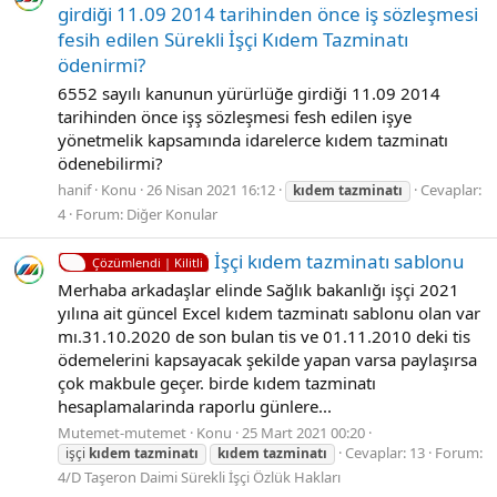
girdiği 11.09 2014 tarihinden önce iş sözleşmesi
fesih edilen Sürekli İşçi Kıdem Tazminatı
ödenirmi?
6552 sayılı kanunun yürürlüğe girdiği 11.09 2014
tarihinden önce işş sözleşmesi fesh edilen işye
yönetmelik kapsamında idarelerce kıdem tazminatı
ödenebilirmi?
hanif
Konu
26 Nisan 2021 16:12
Cevaplar:
kıdem
tazminatı
4
Forum:
Diğer Konular
İşçi kıdem tazminatı sablonu
Çözümlendi | Kilitli
Merhaba arkadaşlar elinde Sağlık bakanlığı işçi 2021
yılına ait güncel Excel kıdem tazminatı sablonu olan var
mı.31.10.2020 de son bulan tis ve 01.11.2010 deki tis
ödemelerini kapsayacak şekilde yapan varsa paylaşırsa
çok makbule geçer. birde kıdem tazminatı
hesaplamalarinda raporlu günlere...
Mutemet-mutemet
Konu
25 Mart 2021 00:20
Cevaplar: 13
Forum:
işçi
kıdem
tazminatı
kıdem
tazminatı
4/D Taşeron Daimi Sürekli İşçi Özlük Hakları