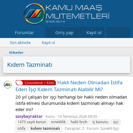
Forumlar
Neler yeni
Giriş yap
Kayıt ol
Kaynaklar
Son aktivite
Kayıt ol
Etiketler
Kıdem Tazminatı
Haklı Neden Olmadan İstifa
Çözümlendi | Kilitli
Eden İşçi Kıdem Tazminatı Alabilir Mi?
20 yıl çalışan bir işçi herhangi bir haklı neden olmadan
istifa etmesi durumunda kıdem tazminatı almayı hak
eder mi?
ssoybayraktar
Konu
14 Temmuz 2026 09:35
1475 sayılı kanun
emeklilik
haklı fesih
i̇ş kanunu
i̇şçi
Cevaplar: 2
Forum:
Sürekli İşçi
i̇stifa
kıdem
tazminatı