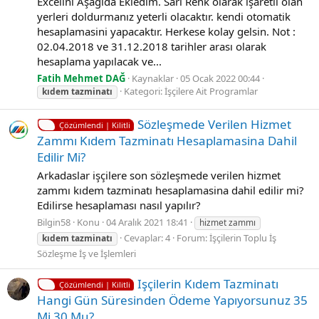
Excelini Aşağıda Ekledim. Sarı Renk olarak işaretli olan
yerleri doldurmanız yeterli olacaktır. kendi otomatik
hesaplamasini yapacaktır. Herkese kolay gelsin. Not :
02.04.2018 ve 31.12.2018 tarihler arası olarak
hesaplama yapılacak ve...
Fatih Mehmet DAĞ
Kaynaklar
05 Ocak 2022 00:44
Kategori:
İşçilere Ait Programlar
kıdem
tazminatı
Sözleşmede Verilen Hizmet
Çözümlendi | Kilitli
Zammı Kıdem Tazminatı Hesaplamasina Dahil
Edilir Mi?
Arkadaslar işçilere son sözleşmede verilen hizmet
zammı kıdem tazminatı hesaplamasina dahil edilir mi?
Edilirse hesaplaması nasıl yapılır?
Bilgin58
Konu
04 Aralık 2021 18:41
hizmet zammı
Cevaplar: 4
Forum:
İşçilerin Toplu İş
kıdem
tazminatı
Sözleşme İş ve İşlemleri
Işçilerin Kıdem Tazminatı
Çözümlendi | Kilitli
Hangi Gün Süresinden Ödeme Yapıyorsunuz 35
Mi 30 Mu?