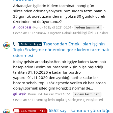
Arkadaşlar işçilerin Kıdem tazminatı hangi gün
süresinden ödeme yapıyorsunuz. Kıdem tazminatının
35 günlük ücret üzerinden mi yoksa 30 günlük ücreti
üzerinden mi ödüyorsunuz?
Ali.odabasi
Konu
16 Eylül 2021 06:51
kıdem
tazminatı
Cevaplar: 1
Forum:
4/D Taşeron Daimi Sürekli İşçi Özlük Hakları
Taşerondan Emekli olan işçinin
Mutemet Arşivi
Toplu Sözleşme dönemine göre kıdem tazminatı
ödenmesi
Kolay gelsin arkadaşlar.Ben bir işçiye kıdem tazminatı
hesapladım.Benim muhasebem kişinin işe başladığı
tarihten 31.10.2020 e kadar bir bordro
yaptırdı.01.11.2020 den ayrıldığı tarihe kadar bir
bordro.sebebi toplu sözleşmede verilen ek haKlardan
dolayı.Sormak istediğim konu;biz normal de...
gül aşık
Konu
04 Haziran 2021 10:51
kıdem
tazminatı
Cevaplar: 4
Forum:
İşçilerin Toplu İş Sözleşme İş ve İşlemleri
6552 sayılı kanunun yürürlüğe
Çözümlendi | Kilitli