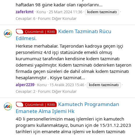
haftadan 98 güne kadar olan raporlarını...
zaferkmt
Konu
25 Mart 2024 11:36
kıdem
tazminatı
Cevaplar: 6
Forum:
Diğer Konular
Kıdem Tazminatı Rücu
Çözümlendi | Kilitli
Edilmesi.
Herkese merhabalar. Taşerondan kadroya geçen işçi
personelimiz 4/d işçi statüsünde emekli olmuş
kurumumuz tarafından kendisine kıdem tazminatı
ödemesi yapılmıştır. Kıdem tazminatı ödenirken taşeron
firmada geçen süreleri de dahil olmak kıdem tazminatı
hesaplanmıştır . Kişiye tazminat...
alper2239
Konu
15 Aralık 2023 15:46
kıdem
tazminatı
Cevaplar: 2
Forum:
Diğer Konular
Kamutech Programından
Çözümlendi | Kilitli
Emanete Alma Işlemi Hk
4D li personellerimizin maaş işlemleri için kamutech
programı kullanmaktayız, bunun için de 15/31.12.2023
tarihleri için emanete alma işlemi ve kıdem tazminatı