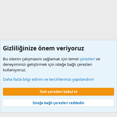
Gizliliğinize önem veriyoruz
Bu sitenin çalışmasını sağlamak için temel
çerezleri
ve
deneyiminizi geliştirmek için isteğe bağlı çerezleri
kullanıyoruz.
Etiketler
Daha fazla bilgi edinin ve tercihlerinizi yapılandırın
Çerezler
Tüm çerezleri kabul et
Şartlar ve kurallar
Gizlilik politikası
Yardım
Ana sayfa
R
S
S
İsteğe bağlı çerezleri reddedin
®
Community platform by XenForo
© 2010-2024 XenForo Ltd.
XenForo 2
Türkçe yama 🇹🇷 [XGT] Yazılım ve web hizmetleri 2014-2024