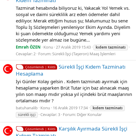
Kıdem Tazminatı
Tazminat hesabında biliyoruz ki, Yakacak Yol Yemek vs.
sosyal ve daimi süreklilik arz eden ödemeler dahil
ediliyor. Merak ettiğim husus şu; Malumunuz bu sene
Toplu İş Sözleşmeleri yenileniyor Ekim Ayında. Diyelim
ki şuan ödemekte olduğumuz Yemek yardımı yeni
sözleşmede yer almaz ise bugüne...
Emrah ÖZEN
Konu
27 Aralık 2019 15:43
kıdem
tazminatı
Cevaplar: 2
Forum:
Sürekli İşçi (Taşeron) Maaş İşlemleri
Sürekli İşçi Kıdem Tazminatı
Çözümlendi | Kilitli
Hesaplama
İyi Günler Kolay gelsin . Kıdem tazminatı ayırmak için
hesaplama yaparken Brüt Tutar için baz alınacak maaş
yılın son maaşı mıdır yoksa yıl içindeki brüt maaşlarının
ortalaması mıdır ?
batuhanalib
Konu
16 Aralık 2019 17:34
kıdem
tazminatı
Cevaplar: 3
Forum:
Diğer Konular
sürekli işçi
Karşılık Ayırmada Sürekli İşçi
Çözümlendi | Kilitli
Kıdem Tazminatı