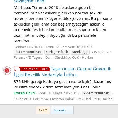
Sözleşme Feshi
Merhaba; Temmuz 2018 de askere giden bir
personelimiz var askere giderken normal şekilde
askerlik evrakını ekleyerek dilekçe vermiş. Bu personel
askerden geldi ama ben başlamayacağım askerlik
nedeniyle fesih hakkımı kullanmak istiyorum kıdem
tazminatımı ödeyin diyor. Şimdi bu personele
tazminat...
Gökhan KOYUNCU
Konu
29 Temmuz 2019 10:19
Cevaplar: 2
kıdem
tazminatı
sözleşme fesih
sürekli işçi
Forum:
4/D Taşeron Daimi Sürekli İşçi Özlük Hakları
Taşerondan Geçme Güvenlik
Çözümlendi | Kilitli
İşçisi Bekçilik Nedeniyle İstifası
375 KHK gereği kadroya geçen işçi bekçiliği kazanmış
ve istifa edecek kıdem tazminatı yönü nasıl olur
Emrah ÖZEN
Konu
10 Mayıs 2019 13:08
kıdem
tazminatı
Cevaplar: 3
Forum:
4/D Taşeron Daimi Sürekli İşçi Özlük Hakları
Son
1 of 2
Sonraki