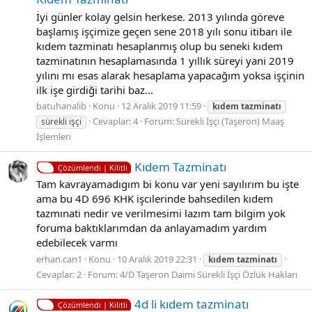
İyi günler kolay gelsin herkese. 2013 yılında göreve
başlamış işçimize geçen sene 2018 yılı sonu itibarı ile
kıdem tazminatı hesaplanmış olup bu seneki kıdem
tazminatının hesaplamasında 1 yıllık süreyi yani 2019
yılını mı esas alarak hesaplama yapacağım yoksa işçinin
ilk işe girdiği tarihi baz...
batuhanalib
Konu
12 Aralık 2019 11:59
kıdem
tazminatı
Cevaplar: 4
Forum:
Sürekli İşçi (Taşeron) Maaş
sürekli işçi
İşlemleri
Kıdem Tazminatı
Çözümlendi | Kilitli
Tam kavrayamadıgım bi konu var yeni sayılırım bu işte
ama bu 4D 696 KHK işcılerinde bahsedilen kıdem
tazmınati nedir ve verilmesimi lazım tam bilgim yok
foruma baktıklarımdan da anlayamadım yardım
edebilecek varmı
erhan.can1
Konu
10 Aralık 2019 22:31
kıdem
tazminatı
Cevaplar: 2
Forum:
4/D Taşeron Daimi Sürekli İşçi Özlük Hakları
4d li kıdem tazminatı
Çözümlendi | Kilitli