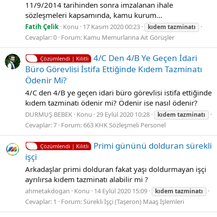
11/9/2014 tarihinden sonra imzalanan ihale
sözleşmeleri kapsamında, kamu kurum...
Fatih Çelik
Konu
17 Kasım 2020 00:23
kıdem
tazminatı
Cevaplar: 0
Forum:
Kamu Memurlarına Ait Görüşler
4/C Den 4/B Ye Geçen İdari
Çözümlendi | Kilitli
Büro Görevlisi İstifa Ettiğinde Kıdem Tazminatı
Ödenir Mi?
4/C den 4/B ye geçen idari büro görevlisi istifa ettiğinde
kıdem tazminatı ödenir mi? Ödenir ise nasıl ödenir?
DURMUŞ BEBEK
Konu
29 Eylül 2020 10:28
kıdem
tazminatı
Cevaplar: 7
Forum:
663 KHK Sözleşmeli Personel
Primi gününü dolduran sürekli
Çözümlendi | Kilitli
işçi
Arkadaşlar primi dolduran fakat yaşı doldurmayan işçi
ayrılırsa kıdem tazminatı alabilir mi ?
ahmetakdogan
Konu
14 Eylül 2020 15:09
kıdem
tazminatı
Cevaplar: 1
Forum:
Sürekli İşçi (Taşeron) Maaş İşlemleri