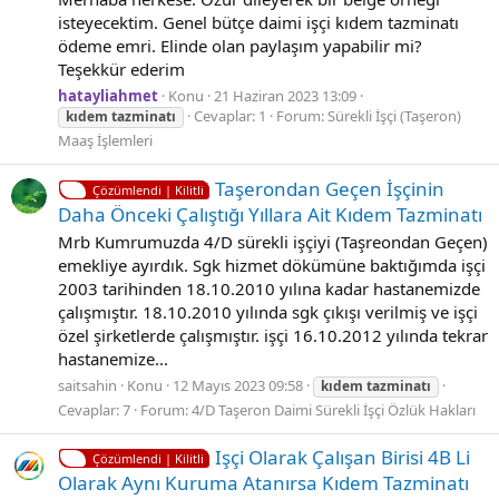
isteyecektim. Genel bütçe daimi işçi kıdem tazminatı
ödeme emri. Elinde olan paylaşım yapabilir mi?
Teşekkür ederim
hatayliahmet
Konu
21 Haziran 2023 13:09
Cevaplar: 1
Forum:
Sürekli İşçi (Taşeron)
kıdem
tazminatı
Maaş İşlemleri
Taşerondan Geçen İşçinin
Çözümlendi | Kilitli
Daha Önceki Çalıştığı Yıllara Ait Kıdem Tazminatı
Mrb Kumrumuzda 4/D sürekli işçiyi (Taşreondan Geçen)
emekliye ayırdık. Sgk hizmet dökümüne baktığımda işçi
2003 tarihinden 18.10.2010 yılına kadar hastanemizde
çalışmıştır. 18.10.2010 yılında sgk çıkışı verilmiş ve işçi
özel şirketlerde çalışmıştır. işçi 16.10.2012 yılında tekrar
hastanemize...
saitsahin
Konu
12 Mayıs 2023 09:58
kıdem
tazminatı
Cevaplar: 7
Forum:
4/D Taşeron Daimi Sürekli İşçi Özlük Hakları
Işçi Olarak Çalışan Birisi 4B Li
Çözümlendi | Kilitli
Olarak Aynı Kuruma Atanırsa Kıdem Tazminatı