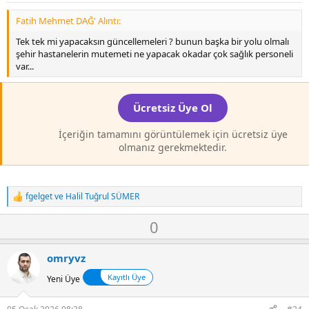
t
e
Fatih Mehmet DAĞ' Alıntı:
Tek tek mi yapacaksın güncellemeleri ? bunun başka bir yolu olmalı
şehir hastanelerin mutemeti ne yapacak okadar çok sağlık personeli
var...
Ücretsiz Üye Ol
İçeriğin tamamını görüntülemek için ücretsiz üye
olmanız gerekmektedir.
fgelget
ve
Halil Tuğrul SÜMER
T
e
O
D
0
p
k
y
o
i
l
w
l
omryvz
a
n
e
Kayıtlı Üye
r
Yeni Üye
v
:
o