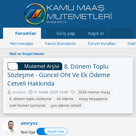
Forumlar
Neler yeni
Giriş yap
Kayıt ol
Kaynaklar
Yeni mesajlar
Favori Konularım
Forum Kuralları
Hakk
Mali ve Sosyal Haklar
8. Dönem Toplu
Mutemet Arşivi
Sözleşme - Güncel Öht Ve Ek Ödeme
Cetveli Hakkında
K
B
E
omryvz
31 Aralık 2025 14:46
2026 memur maaş
o
a
t
8. dönem toplu sözleşme
ek ödeme
maaş hesaplama
n
ş
i
özel hizmet tazminatı
yan ödeme cetveli
u
l
k
y
a
e
u
n
t
omryvz
B
g
l
a
ı
e
Kayıtlı Üye
Yeni Üye
ş
ç
r