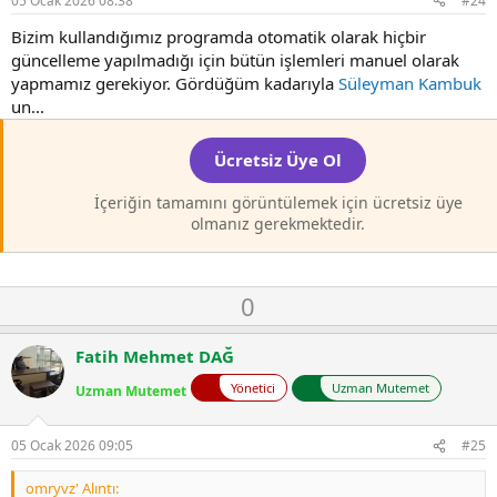
05 Ocak 2026 08:38
#24
t
e
Bizim kullandığımız programda otomatik olarak hiçbir
güncelleme yapılmadığı için bütün işlemleri manuel olarak
yapmamız gerekiyor. Gördüğüm kadarıyla
Süleyman Kambuk
un...
Ücretsiz Üye Ol
İçeriğin tamamını görüntülemek için ücretsiz üye
olmanız gerekmektedir.
O
D
0
y
o
l
w
Fatih Mehmet DAĞ
a
n
Yönetici
Uzman Mutemet
Uzman Mutemet
v
o
t
05 Ocak 2026 09:05
#25
e
omryvz' Alıntı: