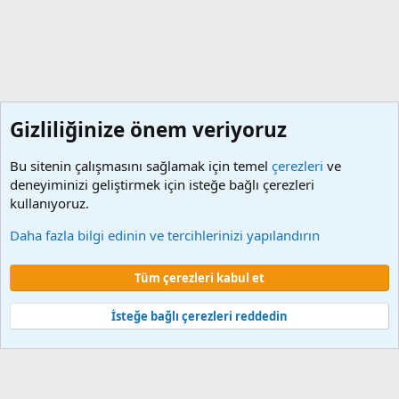
Gizliliğinize önem veriyoruz
Bu sitenin çalışmasını sağlamak için temel
çerezleri
ve
deneyiminizi geliştirmek için isteğe bağlı çerezleri
kullanıyoruz.
Mali ve Sosyal Haklar
Daha fazla bilgi edinin ve tercihlerinizi yapılandırın
Çerezler
Tüm çerezleri kabul et
Şartlar ve kurallar
Gizlilik politikası
Yardım
Ana sayfa
R
S
S
İsteğe bağlı çerezleri reddedin
®
Community platform by XenForo
© 2010-2024 XenForo Ltd.
XenForo 2
Türkçe yama 🇹🇷 [XGT] Yazılım ve web hizmetleri 2014-2024