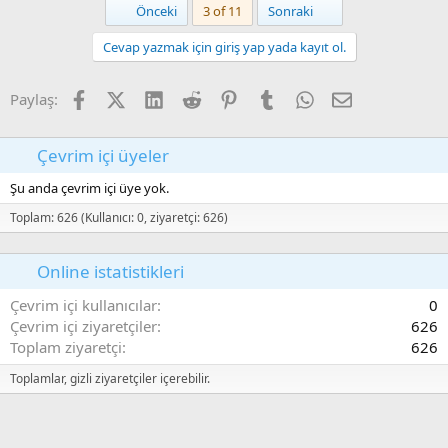
l
w
Birinci
Son
Önceki
3 of 11
Sonraki
a
n
Cevap yazmak için giriş yap yada kayıt ol.
v
o
Facebook
X (Twitter)
LinkedIn
Reddit
Pinterest
Tumblr
WhatsApp
E-posta
t
Paylaş:
e
Çevrim içi üyeler
Şu anda çevrim içi üye yok.
Toplam: 626 (Kullanıcı: 0, ziyaretçi: 626)
Online istatistikleri
Çevrim içi kullanıcılar
0
Çevrim içi ziyaretçiler
626
Toplam ziyaretçi
626
Toplamlar, gizli ziyaretçiler içerebilir.