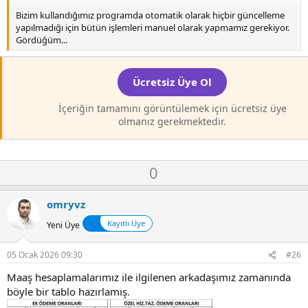
Bizim kullandığımız programda otomatik olarak hiçbir güncelleme
yapılmadığı için bütün işlemleri manuel olarak yapmamız gerekiyor.
Gördüğüm...
Ücretsiz Üye Ol
İçeriğin tamamını görüntülemek için ücretsiz üye
olmanız gerekmektedir.
O
D
0
y
o
l
w
omryvz
a
n
Kayıtlı Üye
Yeni Üye
v
o
05 Ocak 2026 09:30
#26
t
e
Maaş hesaplamalarımız ile ilgilenen arkadaşımız zamanında
böyle bir tablo hazırlamış.