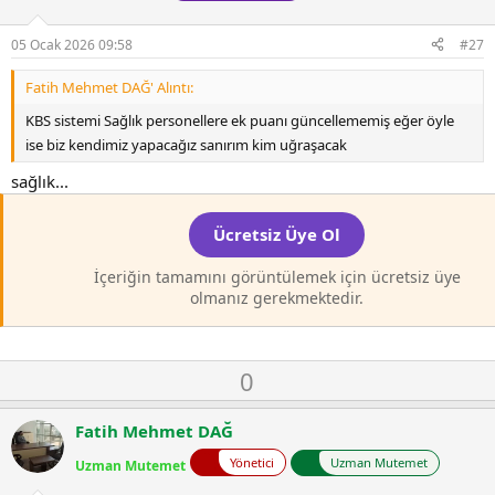
v
:
o
t
05 Ocak 2026 09:58
#27
e
Fatih Mehmet DAĞ' Alıntı:
KBS sistemi Sağlık personellere ek puanı güncellememiş eğer öyle
ise biz kendimiz yapacağız sanırım kim uğraşacak
sağlık...
Ücretsiz Üye Ol
İçeriğin tamamını görüntülemek için ücretsiz üye
olmanız gerekmektedir.
O
D
0
y
o
l
w
Fatih Mehmet DAĞ
a
n
Yönetici
Uzman Mutemet
Uzman Mutemet
v