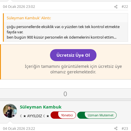
o
t
04 Ocak 2026 23:02
#22
e
Süleyman Kambuk' Alıntı:
çoğu personellerde eksiklik var. o yüzden tek tek kontrol etmekte
fayda var.
ben bugün 900 küsür personelin ek ödemelerini kontrol ettim...
Ücretsiz Üye Ol
İçeriğin tamamını görüntülemek için ücretsiz üye
olmanız gerekmektedir.
O
D
0
y
o
l
w
Süleyman Kambuk
a
n
Yönetici
Uzman Mutemet
☾★ AYYILDIZ ☾★
v
o
04 Ocak 2026 23:22
#23