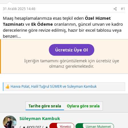
l
t
31 Aralık 2025 14:46
#1
a
a
t
r
Maaş hesaplamalarımıza esas teşkil eden
Özel Hizmet
a
i
Tazminatı
ve
Ek Ödeme
oranlarının, güncel unvan ve kadro
n
h
derecelerine göre revize edilmiş, hazır bir excel tablosu veya
i
benzeri...
Ücretsiz Üye Ol
İçeriğin tamamını görüntülemek için ücretsiz üye
olmanız gerekmektedir.
Havva Polat
,
Halil Tuğrul SÜMER
ve
Süleyman Kambuk
T
e
p
k
Tarihe göre sırala
Oylara göre sırala
i
l
e
Süleyman Kambuk
r
:
Yönetici
Uzman Mutemet
☾★ AYYILDIZ ☾★