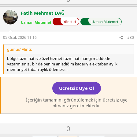
y
o
l
w
Fatih Mehmet DAĞ
a
n
Yönetici
Uzman Mutemet
Uzman Mutemet
v
o
t
05 Ocak 2026 11:16
#30
e
gumus' Alıntı:
bölge tazminatı ve özel hizmet tazminatı hangi maddede
yazarmısınız , bir de benim anladığım kadarıyla ek taban aylık
memuriyet taban aylık ödemesi...
Ücretsiz Üye Ol
İçeriğin tamamını görüntülemek için ücretsiz üye
olmanız gerekmektedir.
O
D
0
y
o