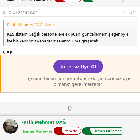
04 Ocak 2026 20:05
#21
Fatih Mehmet DAĞ' Alıntı:
KBS sistemi Sağlık personellere ek puanı güncellememiş eğer öyle
ise biz kendimiz yapacağız sanırım kim uğraşacak
çoğu...
Ücretsiz Üye Ol
İçeriğin tamamını görüntülemek için ücretsiz üye
olmanız gerekmektedir.
O
D
0
y
o
l
w
Fatih Mehmet DAĞ
a
n
Yönetici
Uzman Mutemet
Uzman Mutemet
v