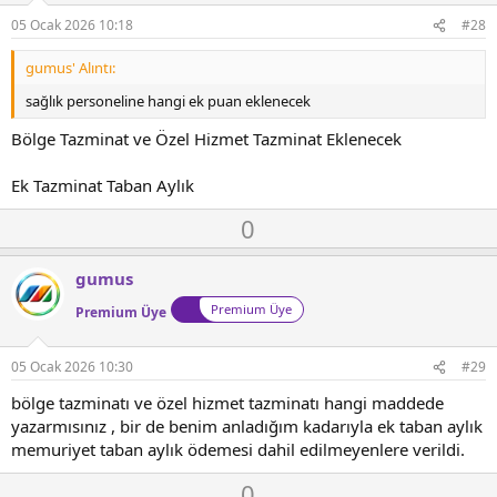
o
t
05 Ocak 2026 10:18
#28
e
gumus' Alıntı:
sağlık personeline hangi ek puan eklenecek
Bölge Tazminat ve Özel Hizmet Tazminat Eklenecek
Ek Tazminat Taban Aylık
O
D
0
y
o
l
w
gumus
a
n
Premium Üye
Premium Üye
v
o
t
05 Ocak 2026 10:30
#29
e
bölge tazminatı ve özel hizmet tazminatı hangi maddede
yazarmısınız , bir de benim anladığım kadarıyla ek taban aylık
memuriyet taban aylık ödemesi dahil edilmeyenlere verildi.
O
D
0