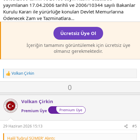
yayımlanan 17.04.2006 tarihli ve 2006/10344 sayılı Bakanlar
Kurulu Kararı ile yürürlüğe konulan Devlet Memurlarına
Ödenecek Zam ve Tazminatlara...
Ücretsiz Üye Ol
İçeriğin tamamını görüntülemek için ücretsiz üye
olmanız gerekmektedir.
Volkan Çirkin
T
e
O
D
0
p
k
y
o
i
l
w
l
Volkan Çirkin
a
n
e
Premium Üye
r
Premium Üye
v
:
o
t
29 Haziran 2026 15:13
#5
e
Halil Tuğrul SÜMER' Alıntı: