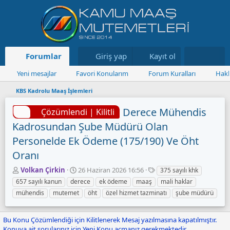
Forumlar
Neler yeni
Giriş yap
Kayıt ol
Kaynaklar
Yeni mesajlar
Favori Konularım
Forum Kuralları
Hakk
KBS Kadrolu Maaş İşlemleri
Derece Mühendis
Çözümlendi | Kilitli
Kadrosundan Şube Müdürü Olan
Personelde Ek Ödeme (175/190) Ve Öht
Oranı
K
B
E
Volkan Çirkin
26 Haziran 2026 16:56
375 sayılı khk
o
a
t
657 sayılı kanun
derece
ek ödeme
maaş
mali haklar
n
ş
i
mühendis
mutemet
öht
özel hizmet tazminatı
şube müdürü
u
l
k
y
a
e
u
n
t
Bu Konu Çözümlendiği için Kilitlenerek Mesaj yazılmasına kapatılmıştır.
B
g
l
Konuya ait sorularınız için Yeni Konu açmanız gerekmektedir.