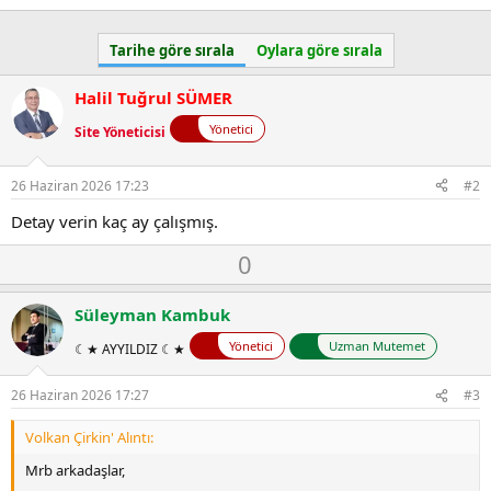
Tarihe göre sırala
Oylara göre sırala
Halil Tuğrul SÜMER
Yönetici
Site Yöneticisi
26 Haziran 2026 17:23
#2
Detay verin kaç ay çalışmış.
O
D
0
y
o
l
w
Süleyman Kambuk
a
n
Yönetici
Uzman Mutemet
☾★ AYYILDIZ ☾★
v
o
26 Haziran 2026 17:27
#3
t
e
Volkan Çirkin' Alıntı:
Mrb arkadaşlar,