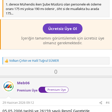
1. derece Mühendis iken Şube Müdürü olan personele ek ödeme
oranı 175 mi yoksa 190 mı ödenir , öht si de muallakta bu arada
175...
Ücretsiz Üye Ol
İçeriğin tamamını görüntülemek için ücretsiz üye
olmanız gerekmektedir.
Volkan Çirkin
ve
Halil Tuğrul SÜMER
T
e
O
D
0
p
k
y
o
i
l
w
l
Meb06
a
n
e
Premium Üye
r
Premium Üye
v
:
o
t
29 Haziran 2026 09:12
#4
e
05.05.2006 tarihli ve 26159 sayılı Resmî Gazete’de