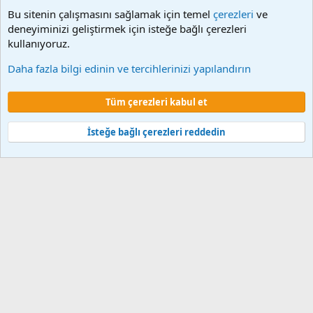
Bu sitenin çalışmasını sağlamak için temel
çerezleri
ve
deneyiminizi geliştirmek için isteğe bağlı çerezleri
kullanıyoruz.
KBS Kadrolu Maaş İşlemleri
Daha fazla bilgi edinin ve tercihlerinizi yapılandırın
Çerezler
Tüm çerezleri kabul et
Şartlar ve kurallar
Gizlilik politikası
Yardım
Ana sayfa
R
S
S
İsteğe bağlı çerezleri reddedin
®
Community platform by XenForo
© 2010-2024 XenForo Ltd.
XenForo 2
Türkçe yama 🇹🇷 [XGT] Yazılım ve web hizmetleri 2014-2024