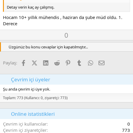
Detay verin kaç ay çalışmış.
Hocam 10+ yıllık mühendis , haziran da şube müd oldu. 1.
Derece
O
D
0
y
o
l
w
Üzgünüz bu konu cevaplar için kapatılmıştır...
a
n
v
Facebook
X (Twitter)
LinkedIn
Reddit
Pinterest
Tumblr
WhatsApp
E-posta
Paylaş:
o
t
e
Çevrim içi üyeler
Şu anda çevrim içi üye yok.
Toplam: 773 (Kullanıcı: 0, ziyaretçi: 773)
Online istatistikleri
Çevrim içi kullanıcılar
0
Çevrim içi ziyaretçiler
773