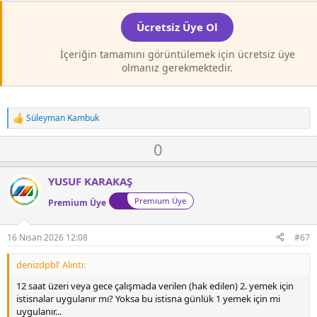
Ücretsiz Üye Ol
İçeriğin tamamını görüntülemek için ücretsiz üye
olmanız gerekmektedir.
Süleyman Kambuk
T
e
O
D
0
p
k
y
o
i
l
w
l
YUSUF KARAKAŞ
a
n
e
Premium Üye
r
Premium Üye
v
:
o
t
16 Nisan 2026 12:08
#67
e
denizdpbl' Alıntı:
12 saat üzeri veya gece çalışmada verilen (hak edilen) 2. yemek için
istisnalar uygulanır mı? Yoksa bu istisna günlük 1 yemek için mi
uygulanır...