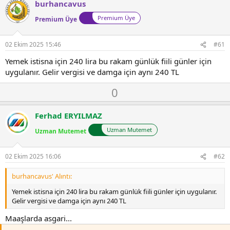
burhancavus
r
:
Premium Üye
Premium Üye
02 Ekim 2025 15:46
#61
Yemek istisna için 240 lira bu rakam günlük fiili günler için
uygulanır. Gelir vergisi ve damga için aynı 240 TL
O
D
0
y
o
l
w
Ferhad ERYILMAZ
a
n
Uzman Mutemet
Uzman Mutemet
v
o
t
02 Ekim 2025 16:06
#62
e
burhancavus' Alıntı:
Yemek istisna için 240 lira bu rakam günlük fiili günler için uygulanır.
Gelir vergisi ve damga için aynı 240 TL
Maaşlarda asgari...