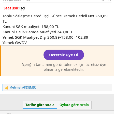
a
a
t
r
Statüsü
:işçi
a
i
n
h
Toplu Sözleşme Gereği İşçi Güncel Yemek Bedeli Net 260,89
i
TL
Kanuni SGK muafiyeti 158,00 TL
Kanuni Gelir/Damga Muafiyeti 240,00 TL
Yemek SGK Muafiyet Dışı 260,89-158,00=102,89
Yemek GV/DV...
Ücretsiz Üye Ol
İçeriğin tamamını görüntülemek için ücretsiz üye
olmanız gerekmektedir.
Mehmet AKDEMİR
T
e
p
k
Tarihe göre sırala
Oylara göre sırala
i
l
e