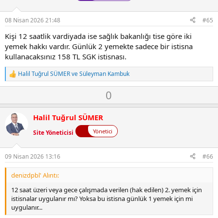
v
o
t
08 Nisan 2026 21:48
#65
e
Kişi 12 saatlik vardiyada ise sağlık bakanlığı tise göre iki
yemek hakkı vardır. Günlük 2 yemekte sadece bir istisna
kullanacaksınız 158 TL SGK istisnası.
Halil Tuğrul SÜMER
ve
Süleyman Kambuk
T
e
O
D
0
p
k
y
o
i
l
w
l
Halil Tuğrul SÜMER
a
n
e
r
Yönetici
Site Yöneticisi
v
:
o
t
09 Nisan 2026 13:16
#66
e
denizdpbl' Alıntı:
12 saat üzeri veya gece çalışmada verilen (hak edilen) 2. yemek için
istisnalar uygulanır mı? Yoksa bu istisna günlük 1 yemek için mi
uygulanır...