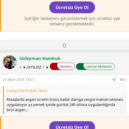
Ücretsiz Üye Ol
İçeriğin tamamını görüntülemek için ücretsiz üye
olmanız gerekmektedir.
O
D
0
y
o
l
w
Süleyman Kambuk
a
n
Yönetici
Uzman Mutemet
☾★ AYYILDIZ ☾★
v
o
02 Ekim 2025 18:57
#63
t
e
Ferhad ERYILMAZ' Alıntı:
Maaşlarda asgari ücretin brütü kadar damga vergisi matrah istisnası
uygulanıyor ya yemek içinde günlük 240 istisna uygulandığında
brüt asgari...
Ücretsiz Üye Ol