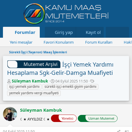
Forumlar
Neler yeni
Giriş yap
Kayıt ol
Kaynaklar
Yeni mesajlar
Favori Konularım
Forum Kuralları
Hakk
Sürekli İşçi (Taşeron) Maaş İşlemleri
İşçi Yemek Yardımı
Mutemet Arşivi
Hesaplama Sgk-Gelir-Damga Muafiyeti
K
B
E
Süleyman Kambuk
04 Eylül 2025 11:50
o
a
t
işçi yemek yardımı
sürekli işçi emekli giyim yardımı
n
ş
i
yemek yardımı vergi muafiyeti
u
l
k
y
a
e
u
n
t
Süleyman Kambuk
B
g
l
a
ı
e
Yönetici
Uzman Mutemet
☾★ AYYILDIZ ☾★
ş
ç
r
l
t
04 Eylül 2025 11:50
#1