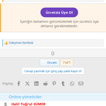
Ücretsiz Üye Ol
İçeriğin tamamını görüntülemek için ücretsiz üye
olmanız gerekmektedir.
Süleyman Kambuk
T
e
O
D
0
p
k
y
o
i
l
w
Birinci
Önceki
7 of 7
l
a
n
e
r
Cevap yazmak için giriş yap yada kayıt ol.
v
:
o
Facebook
X (Twitter)
LinkedIn
Reddit
Pinterest
Tumblr
WhatsApp
E-posta
t
Paylaş:
e
Online yöneticiler
Halil Tuğrul SÜMER