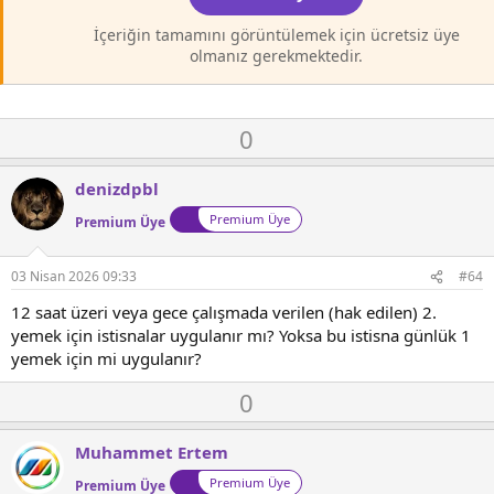
İçeriğin tamamını görüntülemek için ücretsiz üye
olmanız gerekmektedir.
O
D
0
y
o
l
w
denizdpbl
a
n
Premium Üye
Premium Üye
v
o
t
03 Nisan 2026 09:33
#64
e
12 saat üzeri veya gece çalışmada verilen (hak edilen) 2.
yemek için istisnalar uygulanır mı? Yoksa bu istisna günlük 1
yemek için mi uygulanır?
O
D
0
y
o
l
w
Muhammet Ertem
a
n
Premium Üye
Premium Üye