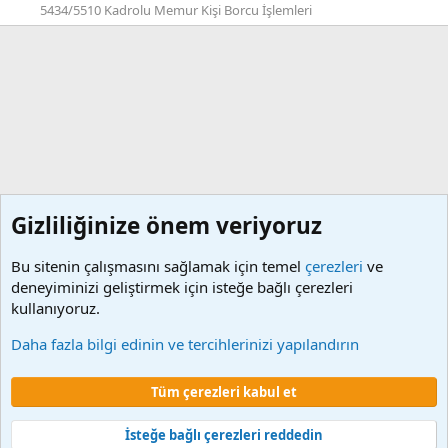
5434/5510 Kadrolu Memur Kişi Borcu İşlemleri
Gizliliğinize önem veriyoruz
Bu sitenin çalışmasını sağlamak için temel
çerezleri
ve
deneyiminizi geliştirmek için isteğe bağlı çerezleri
kullanıyoruz.
Sürekli İşçi (Taşeron) Maaş İşlemleri
Daha fazla bilgi edinin ve tercihlerinizi yapılandırın
Çerezler
Tüm çerezleri kabul et
Şartlar ve kurallar
Gizlilik politikası
Yardım
Ana sayfa
R
S
S
İsteğe bağlı çerezleri reddedin
®
Community platform by XenForo
© 2010-2024 XenForo Ltd.
XenForo 2