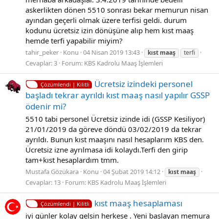
askerlikten dönen 5510 sonrası bekar memurun nisan
ayından geçerli olmak üzere terfisi geldi. durum
kodunu ücretsiz izin dönüşüne alıp hem kıst maaş
hemde terfi yapabilir miyim?
tahir_peker
Konu
04 Nisan 2019 13:43
kıst
maaş
terfi
Cevaplar: 3
Forum:
KBS Kadrolu Maaş İşlemleri
Ücretsiz izindeki personel
Çözümlendi | Kilitli
başladı tekrar ayrıldı kıst maaş nasıl yapılır GSSP
ödenir mi?
5510 tabi personel Ücretsiz izinde idi (GSSP Kesiliyor)
21/01/2019 da göreve döndü 03/02/2019 da tekrar
ayrıldı. Bunun kıst maaşını nasıl hesaplarım KBS den.
Ücretsiz izne ayrılmasa idi kolaydı.Terfi den girip
tam+kıst hesaplardım tmm.
Mustafa Gözükara
Konu
04 Şubat 2019 14:12
kıst
maaş
Cevaplar: 13
Forum:
KBS Kadrolu Maaş İşlemleri
kıst maaş hesaplaması
Çözümlendi | Kilitli
iyi günler kolay gelsin herkese . Yeni başlayan memura