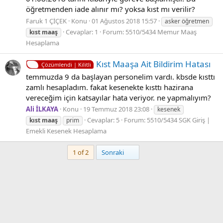
öğretmenden iade alınır mı? yoksa kıst mı verilir?
Faruk 1 ÇİÇEK
Konu
01 Ağustos 2018 15:57
asker öğretmen
Cevaplar: 1
Forum:
5510/5434 Memur Maaş
kıst
maaş
Hesaplama
Kıst Maaşa Ait Bildirim Hatası
Çözümlendi | Kilitli
temmuzda 9 da başlayan personelim vardı. kbsde kısttı
zamlı hesapladım. fakat kesenekte kısttı hazirana
vereceğim için katsayılar hata veriyor. ne yapmalıyım?
Ali İLKAYA
Konu
19 Temmuz 2018 23:08
kesenek
Cevaplar: 5
Forum:
5510/5434 SGK Giriş |
kıst
maaş
prim
Emekli Kesenek Hesaplama
Son
1 of 2
Sonraki