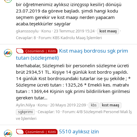
bir öğretmenimiz aylıksız izin(gssp kesilir) dönüşü
23.07.2019 da göreve başladı. şimdi hangi kodu
seçmem gerekir ve kıst maaşı nerden yapacam
acaba.teşekkürler saygılar
gkansssoylu
Konu
23 Temmuz 2019 15:24
kıst
maaş
Cevaplar: 8
Forum:
KBS Kadrolu Maaş İşlemleri
Kıst maaş bordrosu sgk prim
Çözümlendi | Kilitli
tutarı (sözleşmeli)
Merhabalar, Sözleşmeli bir personelin sözleşme ücreti
brüt 2934,51 TL. Kişiye 14 günlük kıst bordro yapıldı.
14 günlük Kıst bordrosundaki tutarlar ise şu şekilde ; *
Sözleşme ücreti tutarı : 1325,26 * Emekli kes. matrahı
tutarı : 1369,44 Kişinin sgk primi bildirilirken girilmesi
gereken tutar...
Aylin.Nilya
Konu
20 Mayıs 2019 22:09
kbs
kıst
maaş
Cevaplar: 10
Forum:
4/B Sözleşmeli Personel Mali İş
sgkprimi
ve İşlemleri
5510 aylıksız izin
Çözümlendi | Kilitli