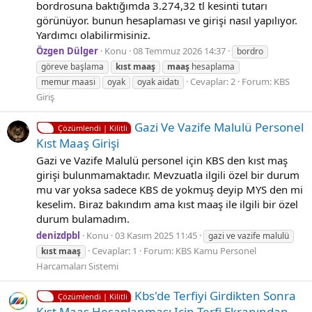
bordrosuna baktığımda 3.274,32 tl kesinti tutarı
görünüyor. bunun hesaplaması ve girişi nasıl yapılıyor.
Yardımcı olabilirmisiniz.
Özgen Dülger
Konu
08 Temmuz 2026 14:37
bordro
göreve başlama
kıst
maaş
maaş
hesaplama
Cevaplar: 2
Forum:
KBS
memur maasi
oyak
oyak aidatı
Giriş
Gazi Ve Vazife Malulü Personel
Çözümlendi | Kilitli
Kıst Maaş Girişi
Gazi ve Vazife Malulü personel için KBS den kıst maş
girişi bulunmamaktadır. Mevzuatla ilgili özel bir durum
mu var yoksa sadece KBS de yokmuş deyip MYS den mi
keselim. Biraz bakındım ama kıst maaş ile ilgili bir özel
durum bulamadım.
denizdpbl
Konu
03 Kasım 2025 11:45
gazi ve vazife malulü
Cevaplar: 1
Forum:
KBS Kamu Personel
kıst
maaş
Harcamaları Sistemi
Kbs'de Terfiyi Girdikten Sonra
Çözümlendi | Kilitli
Kıst Maaş Hesaplanması Için Terfi Ekranından