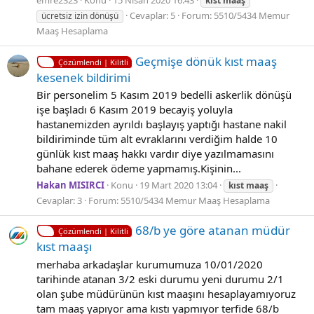
emre2323
Konu
15 Nisan 2020 16:43
kıst
maaş
Cevaplar: 5
Forum:
5510/5434 Memur
ücretsiz izin dönüşü
Maaş Hesaplama
Geçmişe dönük kıst maaş
Çözümlendi | Kilitli
kesenek bildirimi
Bir personelim 5 Kasım 2019 bedelli askerlik dönüşü
işe başladı 6 Kasım 2019 becayiş yoluyla
hastanemizden ayrıldı başlayış yaptığı hastane nakil
bildiriminde tüm alt evraklarını verdiğim halde 10
günlük kıst maaş hakkı vardır diye yazılmamasını
bahane ederek ödeme yapmamış.Kişinin...
Hakan MISIRCI
Konu
19 Mart 2020 13:04
kıst
maaş
Cevaplar: 3
Forum:
5510/5434 Memur Maaş Hesaplama
68/b ye göre atanan müdür
Çözümlendi | Kilitli
kıst maaşı
merhaba arkadaşlar kurumumuza 10/01/2020
tarihinde atanan 3/2 eski durumu yeni durumu 2/1
olan şube müdürünün kıst maaşını hesaplayamıyoruz
tam maaş yapıyor ama kıstı yapmıyor terfide 68/b