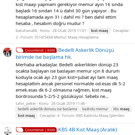
kıst maaşı yapmam gerekiyor memur ayın 16 sında
başladı 16 sından 14 ü dahil 30 gün yapıyor . Bu
hesaplamada ayın 31 i dahil mi ? ben dahil ettim
hesaba , hesabım doğru mudur ?
batuhanalib
Konu
28 Ocak 2019 11:01
Cevaplar:
kıst
maaş
2
Forum:
5510/5434 Memur Maaş Hesaplama
Bedelli Askerlik Dönüşü
Çözümlendi | Kilitli
birimde ise başlama hk.
Merhaba arkadaşlar. Bedelli askerlikten dönüp 23
ocakta başlayan ise baslayan memur için 8 durum
koduyla ocak ayi 23 gün kist+şubat ayi tam maaş
hesaplattim ancak personel normalde od.esas dk 5-2
emek.esas dk 6-2 olmasına rağmen, kist maaş
bordrosunda 5-2/5-2 gözüküyor. Sebebi ne...
tahir_peker
Konu
26 Ocak 2019 11:46
bedelli askerlik donusu ise baslama
kadrolu memur
kbs
maaş
Cevaplar: 4
Forum:
KBS Kadrolu Maaş İşlemleri
kıst
maaş
KBS 4B Kıst Maaş (Aralık)
Çözümlendi | Kilitli