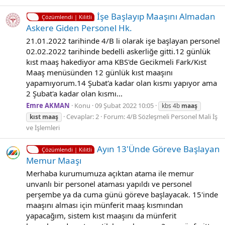
İşe Başlayıp Maaşını Almadan
Çözümlendi | Kilitli
Askere Giden Personel Hk.
21.01.2022 tarihinde 4/B li olarak işe başlayan personel
02.02.2022 tarihinde bedelli askerliğe gitti.12 günlük
kıst maaş hakediyor ama KBS'de Gecikmeli Fark/Kıst
Maaş menüsünden 12 günlük kıst maaşını
yapamıyorum.14 Şubat'a kadar olan kısmı yapıyor ama
2 Şubat'a kadar olan kısmı...
Emre AKMAN
Konu
09 Şubat 2022 10:05
kbs 4b
maaş
Cevaplar: 2
Forum:
4/B Sözleşmeli Personel Mali İş
kıst
maaş
ve İşlemleri
Ayın 13'Ünde Göreve Başlayan
Çözümlendi | Kilitli
Memur Maaşı
Merhaba kurumumuza açıktan atama ile memur
unvanlı bir personel ataması yapıldı ve personel
perşembe ya da cuma günü göreve başlayacak. 15'inde
maaşını alması için münferit maaş kısmından
yapacağım, sistem kıst maaşını da münferit