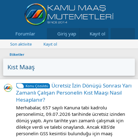
Forumlar
Neler yeni
Giriş yap
Kayıt ol
Kaynaklar
Son aktivite
Kayıt ol
Etiketler
Kıst Maaş
Ücretsiz İzin Dönüşü Sonrası Yarı
Konu Çözüldü
Zamanlı Çalışan Personelin Kıst Maaşı Nasıl
Hesaplanır?
Merhabalar, 657 sayılı Kanuna tabi kadrolu
personelimiz, 09.07.2026 tarihinde ücretsiz izinden
dönüş yaptı. Aynı tarihte yarı zamanlı çalışmak için
dilekçe verdi ve talebi onaylandı. Ancak KBS'de
personelin GSS kesintisi bulunduğu için maaş