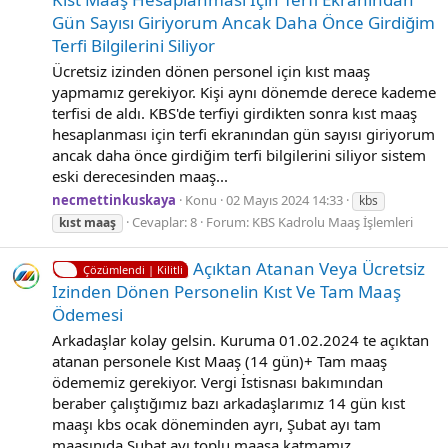
Gün Sayısı Giriyorum Ancak Daha Önce Girdiğim
Terfi Bilgilerini Siliyor
Ücretsiz izinden dönen personel için kıst maaş
yapmamız gerekiyor. Kişi aynı dönemde derece kademe
terfisi de aldı. KBS'de terfiyi girdikten sonra kıst maaş
hesaplanması için terfi ekranından gün sayısı giriyorum
ancak daha önce girdiğim terfi bilgilerini siliyor sistem
eski derecesinden maaş...
necmettinkuskaya
Konu
02 Mayıs 2024 14:33
kbs
Cevaplar: 8
Forum:
KBS Kadrolu Maaş İşlemleri
kıst
maaş
Açıktan Atanan Veya Ücretsiz
Çözümlendi | Kilitli
Izinden Dönen Personelin Kıst Ve Tam Maaş
Ödemesi
Arkadaşlar kolay gelsin. Kuruma 01.02.2024 te açıktan
atanan personele Kıst Maaş (14 gün)+ Tam maaş
ödememiz gerekiyor. Vergi İstisnası bakımından
beraber çalıştığımız bazı arkadaşlarımız 14 gün kıst
maaşı kbs ocak döneminden ayrı, Şubat ayı tam
maaşınıda Şubat ayı toplu maaşa katmamız...