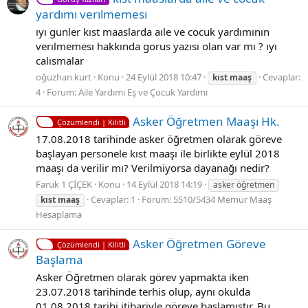
yardımı verılmemesı
ıyı gunler kıst maaslarda aıle ve cocuk yardımının
verılmemesı hakkında gorus yazısı olan var mı ? ıyı
calısmalar
oğuzhan kurt
Konu
24 Eylül 2018 10:47
Cevaplar:
kıst
maaş
4
Forum:
Aile Yardımı Eş ve Çocuk Yardımı
Asker Öğretmen Maaşı Hk.
Çözümlendi | Kilitli
17.08.2018 tarihinde asker öğretmen olarak göreve
başlayan personele kıst maaşı ile birlikte eylül 2018
maaşı da verilir mı? Verilmiyorsa dayanağı nedir?
Faruk 1 ÇİÇEK
Konu
14 Eylül 2018 14:19
asker öğretmen
Cevaplar: 1
Forum:
5510/5434 Memur Maaş
kıst
maaş
Hesaplama
Asker Öğretmen Göreve
Çözümlendi | Kilitli
Başlama
Asker Öğretmen olarak görev yapmakta iken
23.07.2018 tarihinde terhis olup, aynı okulda
01.08.2018 tarihi itibariyle göreve başlamıştır. Bu