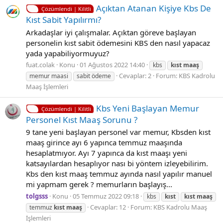
Açıktan Atanan Kişiye Kbs De
Çözümlendi | Kilitli
Kıst Sabit Yapılırmı?
Arkadaşlar iyi çalışmalar. Açıktan göreve başlayan
personelin kıst sabit ödemesini KBS den nasıl yapacaz
yada yapabiliyormuyuz?
fuat.colak
Konu
01 Ağustos 2022 14:40
kbs
kıst
maaş
Cevaplar: 2
Forum:
KBS Kadrolu
memur maasi
sabit ödeme
Maaş İşlemleri
Kbs Yeni Başlayan Memur
Çözümlendi | Kilitli
Personel Kıst Maaş Sorunu ?
9 tane yeni başlayan personel var memur, Kbsden kıst
maaş girince ayı 6 yapınca temmuz maaşında
hesaplatmıyor. Ayı 7 yapınca da kıst maaşı yeni
katsayılardan hesaplıyor nası bi yöntem izleyebilirim.
Kbs den kıst maaş temmuz ayında nasıl yapılır manuel
mi yapmam gerek ? memurların başlayış...
tolgsss
Konu
05 Temmuz 2022 09:18
kbs
kıst
kıst
maaş
Cevaplar: 12
Forum:
KBS Kadrolu Maaş
temmuz
kıst
maaş
İşlemleri