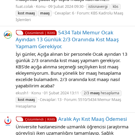
fuat.colak
Konu
09 Şubat 2024 09:30
istisnavergi
kbs
Cevaplar: 6
Forum:
KBS Kadrolu Maaş
kıst
maaş
maaş
İşlemleri
5434 Tabi Memur Ocak
Çözümlendi | Kilitli
Ayından 13 Günlük 2/3 Oranında Kıst Maaş
Yapmam Gerekiyor.
İyi günler, Açığa alınan bir personele Ocak ayından 13
günlük 2/3 oranında kıst maaş yapmam gerekiyor.
KBS'de açığa alınma seçeneği seçiliyken kıst maaş
ekleyemiyorum. Buna yönelik bir maaş hesaplama
excelide bulamadım. 2/3 oranında kıst maaşı nasıl
yapabilirim acaba?
ekush1
Konu
01 Şubat 2024 13:11
2/3
maaş
hesaplama
Cevaplar: 13
Forum:
5510/5434 Memur Maaş
kıst
maaş
Hesaplama
Aralık Ayı Kıst Maaş Ödemesi
Çözümlendi | Kilitli
Üniversite hastanesinde uzmanlık öğrencisi (araştırma
görevlisi) iken uzamanlığını tamamlayıp. Sağlık