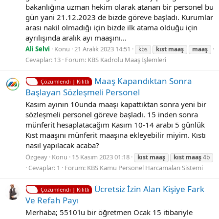
bakanlığına uzman hekim olarak atanan bir personel bu
gün yani 21.12.2023 de bizde göreve başladı. Kurumlar
arası nakil olmadığı için bizde ilk atama olduğu için
ayrılışında aralık ayı maaşını...
Ali Selvi
Konu
21 Aralık 2023 14:51
kbs
kıst
maaş
maaş
Cevaplar: 13
Forum:
KBS Kadrolu Maaş İşlemleri
Maaş Kapandıktan Sonra
Çözümlendi | Kilitli
Başlayan Sözleşmeli Personel
Kasım ayının 10unda maaşı kapattıktan sonra yeni bir
sözleşmeli personel göreve başladı. 15 inden sonra
münferit hesaplatacağım Kasım 10-14 arabı 5 günlük
Kıst maaşını münferit maaşına ekleyebilir miyim. Kıstı
nasıl yapılacak acaba?
Özgeay
Konu
15 Kasım 2023 01:18
kıst
maaş
kıst
maaş
4b
Cevaplar: 1
Forum:
KBS Kamu Personel Harcamaları Sistemi
Ücretsiz İzin Alan Kişiye Fark
Çözümlendi | Kilitli
Ve Refah Payı
Merhaba; 5510'lu bir öğretmen Ocak 15 itibariyle