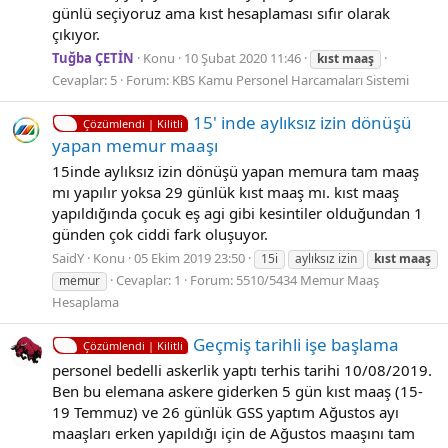
günlü seçiyoruz ama kıst hesaplaması sıfır olarak
çıkıyor.
Tuğba ÇETİN
Konu
10 Şubat 2020 11:46
kıst
maaş
Cevaplar: 5
Forum:
KBS Kamu Personel Harcamaları Sistemi
15' inde aylıksız izin dönüşü
Çözümlendi | Kilitli
yapan memur maaşı
15inde aylıksız izin dönüşü yapan memura tam maaş
mı yapılır yoksa 29 günlük kıst maaş mı. kıst maaş
yapıldığında çocuk eş agi gibi kesintiler olduğundan 1
günden çok ciddi fark oluşuyor.
SaidY
Konu
05 Ekim 2019 23:50
15i
aylıksız izin
kıst
maaş
Cevaplar: 1
Forum:
5510/5434 Memur Maaş
memur
Hesaplama
Geçmiş tarihli işe başlama
Çözümlendi | Kilitli
personel bedelli askerlik yaptı terhis tarihi 10/08/2019.
Ben bu elemana askere giderken 5 gün kıst maaş (15-
19 Temmuz) ve 26 günlük GSS yaptım Ağustos ayı
maaşları erken yapıldığı için de Ağustos maaşını tam