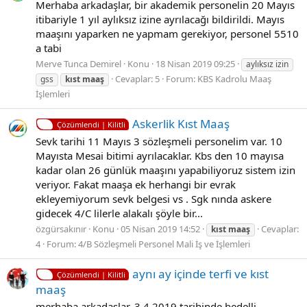
Merhaba arkadaşlar, bir akademik personelin 20 Mayıs
itibariyle 1 yıl aylıksız izine ayrılacağı bildirildi. Mayıs
maaşını yaparken ne yapmam gerekiyor, personel 5510
a tabi
Merve Tunca Demirel
Konu
18 Nisan 2019 09:25
aylıksız izin
Cevaplar: 5
Forum:
KBS Kadrolu Maaş
gss
kıst
maaş
İşlemleri
Askerlik Kıst Maaş
Çözümlendi | Kilitli
Sevk tarihi 11 Mayıs 3 sözleşmeli personelim var. 10
Mayısta Mesai bitimi ayrılacaklar. Kbs den 10 mayısa
kadar olan 26 günlük maaşını yapabiliyoruz sistem izin
veriyor. Fakat maaşa ek herhangi bir evrak
ekleyemiyorum sevk belgesi vs . Sgk nında askere
gidecek 4/C lilerle alakalı şöyle bir...
özgürsakınır
Konu
05 Nisan 2019 14:52
Cevaplar:
kıst
maaş
4
Forum:
4/B Sözleşmeli Personel Mali İş ve İşlemleri
aynı ay içinde terfi ve kıst
Çözümlendi | Kilitli
maaş
merhaba arkadaşlar. 3.4.2019 tarihinde bedelli