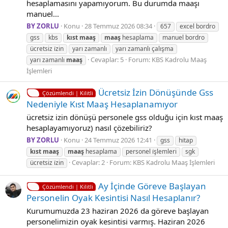
hesaplamasını yapamıyorum. Bu durumda maaşı
manuel...
BY ZORLU
Konu
28 Temmuz 2026 08:34
657
excel bordro
gss
kbs
kıst
maaş
maaş
hesaplama
manuel bordro
ücretsiz i̇zin
yarı zamanlı
yarı zamanlı çalışma
Cevaplar: 5
Forum:
KBS Kadrolu Maaş
yarı zamanlı
maaş
İşlemleri
Ücretsiz İzin Dönüşünde Gss
Çözümlendi | Kilitli
Nedeniyle Kıst Maaş Hesaplanamıyor
ücretsiz izin dönüşü personele gss olduğu için kıst maaş
hesaplayamıyoruz) nasıl çözebiliriz?
BY ZORLU
Konu
24 Temmuz 2026 12:41
gss
hi̇tap
kıst
maaş
maaş
hesaplama
personel i̇şlemleri
sgk
Cevaplar: 2
Forum:
KBS Kadrolu Maaş İşlemleri
ücretsiz i̇zin
Ay İçinde Göreve Başlayan
Çözümlendi | Kilitli
Personelin Oyak Kesintisi Nasıl Hesaplanır?
Kurumumuzda 23 haziran 2026 da göreve başlayan
personelimizin oyak kesintisi varmış. Haziran 2026