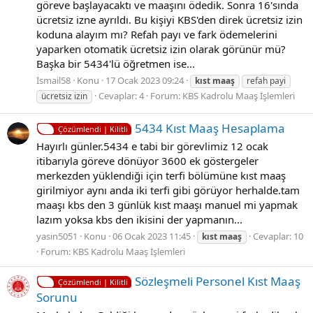
göreve başlayacaktı ve maaşını ödedik. Sonra 16'sında
ücretsiz izne ayrıldı. Bu kişiyi KBS'den direk ücretsiz izin
koduna alayım mı? Refah payı ve fark ödemelerini
yaparken otomatik ücretsiz izin olarak görünür mü?
Başka bir 5434'lü öğretmen ise...
İsmail58
Konu
17 Ocak 2023 09:24
kıst
maaş
refah payi
Cevaplar: 4
Forum:
KBS Kadrolu Maaş İşlemleri
ücretsiz izin
5434 Kıst Maaş Hesaplama
Çözümlendi | Kilitli
Hayırlı günler.5434 e tabi bir görevlimiz 12 ocak
itibarıyla göreve dönüyor 3600 ek göstergeler
merkezden yüklendiği için terfi bölümüne kıst maaş
girilmiyor aynı anda iki terfi gibi görüyor herhalde.tam
maaşı kbs den 3 günlük kıst maaşı manuel mi yapmak
lazım yoksa kbs den ikisini der yapmanın...
yasin5051
Konu
06 Ocak 2023 11:45
Cevaplar: 10
kıst
maaş
Forum:
KBS Kadrolu Maaş İşlemleri
Sözleşmeli Personel Kıst Maaş
Çözümlendi | Kilitli
Sorunu