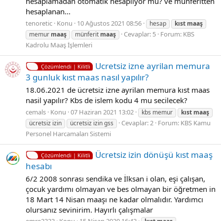
hesaplamadan otomatik hesaplıyor mu? ve münferitten
hesaplanan...
tenoretic
Konu
10 Ağustos 2021 08:56
hesap
kıst
maaş
Cevaplar: 5
Forum:
KBS
memur
maaş
münferit
maaş
Kadrolu Maaş İşlemleri
Ucretsiz izne ayrilan memura
Çözümlendi | Kilitli
3 gunluk kıst maas nasıl yapılır?
18.06.2021 de ücretsiz izne ayrilan memura kıst maas
nasil yapılır? Kbs de islem kodu 4 mu secilecek?
cemals
Konu
07 Haziran 2021 13:02
kbs memur
kıst
maaş
Cevaplar: 2
Forum:
KBS Kamu
ücretsiz izin
ücretsiz izin gss
Personel Harcamaları Sistemi
Ücretsiz izin dönüşü kıst maaş
Çözümlendi | Kilitli
hesabı
6/2 2008 sonrası sendika ve İlksan i olan, eşi çalışan,
çocuk yardımı olmayan ve bes olmayan bir öğretmen in
18 Mart 14 Nisan maaşı ne kadar olmalıdır. Yardımcı
olursanız sevinirim. Hayırlı çalışmalar