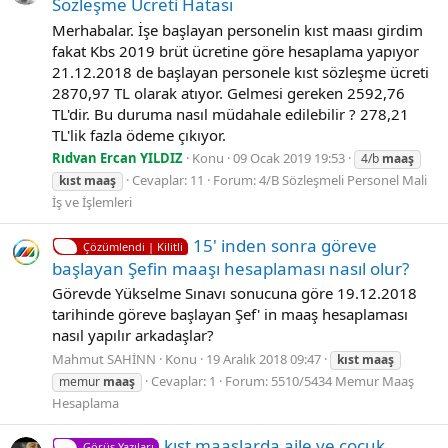
Sözleşme Ücreti Hatası
Merhabalar. İşe başlayan personelin kıst maası girdim
fakat Kbs 2019 brüt ücretine göre hesaplama yapıyor
21.12.2018 de başlayan personele kıst sözleşme ücreti
2870,97 TL olarak atıyor. Gelmesi gereken 2592,76
TL'dir. Bu duruma nasıl müdahale edilebilir ? 278,21
TL'lik fazla ödeme çıkıyor.
Rıdvan Ercan YILDIZ
Konu
09 Ocak 2019 19:53
4/b
maaş
Cevaplar: 11
Forum:
4/B Sözleşmeli Personel Mali
kıst
maaş
İş ve İşlemleri
15' inden sonra göreve
Çözümlendi | Kilitli
başlayan Şefin maaşı hesaplaması nasıl olur?
Görevde Yükselme Sınavı sonucuna göre 19.12.2018
tarihinde göreve başlayan Şef' in maaş hesaplaması
nasıl yapılır arkadaşlar?
Mahmut SAHİNN
Konu
19 Aralık 2018 09:47
kıst
maaş
Cevaplar: 1
Forum:
5510/5434 Memur Maaş
memur
maaş
Hesaplama
kıst maaslarda aile ve cocuk
Görüş Yazıları