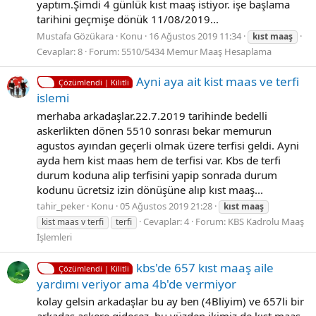
yaptım.Şimdi 4 günlük kıst maaş istiyor. işe başlama
tarihini geçmişe dönük 11/08/2019...
Mustafa Gözükara
Konu
16 Ağustos 2019 11:34
kıst
maaş
Cevaplar: 8
Forum:
5510/5434 Memur Maaş Hesaplama
Ayni aya ait kist maas ve terfi
Çözümlendi | Kilitli
islemi
merhaba arkadaşlar.22.7.2019 tarihinde bedelli
askerlikten dönen 5510 sonrası bekar memurun
agustos ayından geçerli olmak üzere terfisi geldi. Ayni
ayda hem kist maas hem de terfisi var. Kbs de terfi
durum koduna alip terfisini yapip sonrada durum
kodunu ücretsiz izin dönüşüne alıp kıst maaş...
tahir_peker
Konu
05 Ağustos 2019 21:28
kıst
maaş
Cevaplar: 4
Forum:
KBS Kadrolu Maaş
kist maas v terfi
terfi
İşlemleri
kbs'de 657 kıst maaş aile
Çözümlendi | Kilitli
yardımı veriyor ama 4b'de vermiyor
kolay gelsin arkadaşlar bu ay ben (4Bliyim) ve 657li bir