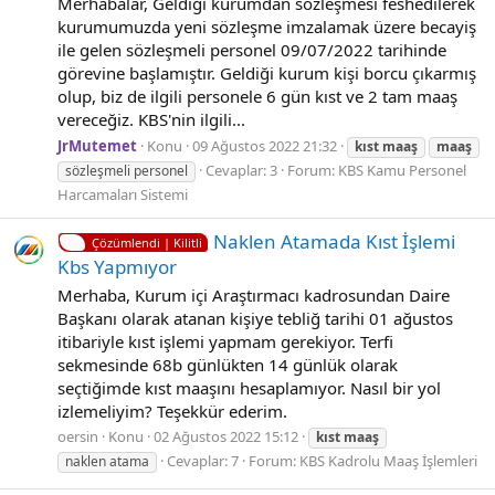
Merhabalar, Geldiği kurumdan sözleşmesi feshedilerek
kurumumuzda yeni sözleşme imzalamak üzere becayiş
ile gelen sözleşmeli personel 09/07/2022 tarihinde
görevine başlamıştır. Geldiği kurum kişi borcu çıkarmış
olup, biz de ilgili personele 6 gün kıst ve 2 tam maaş
vereceğiz. KBS'nin ilgili...
JrMutemet
Konu
09 Ağustos 2022 21:32
kıst
maaş
maaş
Cevaplar: 3
Forum:
KBS Kamu Personel
sözleşmeli personel
Harcamaları Sistemi
Naklen Atamada Kıst İşlemi
Çözümlendi | Kilitli
Kbs Yapmıyor
Merhaba, Kurum içi Araştırmacı kadrosundan Daire
Başkanı olarak atanan kişiye tebliğ tarihi 01 ağustos
itibariyle kıst işlemi yapmam gerekiyor. Terfi
sekmesinde 68b günlükten 14 günlük olarak
seçtiğimde kıst maaşını hesaplamıyor. Nasıl bir yol
izlemeliyim? Teşekkür ederim.
oersin
Konu
02 Ağustos 2022 15:12
kıst
maaş
Cevaplar: 7
Forum:
KBS Kadrolu Maaş İşlemleri
naklen atama