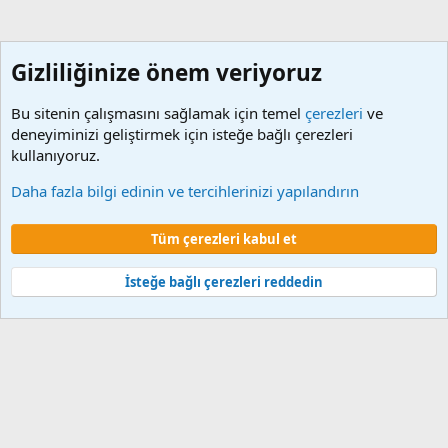
Gizliliğinize önem veriyoruz
Bu sitenin çalışmasını sağlamak için temel
çerezleri
ve
deneyiminizi geliştirmek için isteğe bağlı çerezleri
kullanıyoruz.
Etiketler
Daha fazla bilgi edinin ve tercihlerinizi yapılandırın
Çerezler
Tüm çerezleri kabul et
Şartlar ve kurallar
Gizlilik politikası
Yardım
Ana sayfa
R
S
S
İsteğe bağlı çerezleri reddedin
®
Community platform by XenForo
© 2010-2024 XenForo Ltd.
XenForo 2
Türkçe yama 🇹🇷 [XGT] Yazılım ve web hizmetleri 2014-2024