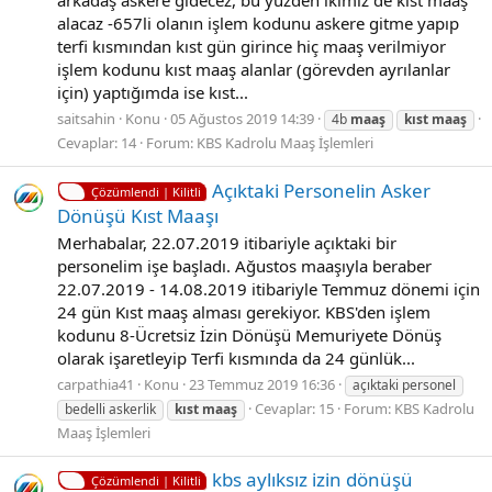
arkadaş askere gidecez, bu yüzden ikimiz de kıst maaş
alacaz -657li olanın işlem kodunu askere gitme yapıp
terfi kısmından kıst gün girince hiç maaş verilmiyor
işlem kodunu kıst maaş alanlar (görevden ayrılanlar
için) yaptığımda ise kıst...
saitsahin
Konu
05 Ağustos 2019 14:39
4b
maaş
kıst
maaş
Cevaplar: 14
Forum:
KBS Kadrolu Maaş İşlemleri
Açıktaki Personelin Asker
Çözümlendi | Kilitli
Dönüşü Kıst Maaşı
Merhabalar, 22.07.2019 itibariyle açıktaki bir
personelim işe başladı. Ağustos maaşıyla beraber
22.07.2019 - 14.08.2019 itibariyle Temmuz dönemi için
24 gün Kıst maaş alması gerekiyor. KBS'den işlem
kodunu 8-Ücretsiz İzin Dönüşü Memuriyete Dönüş
olarak işaretleyip Terfi kısmında da 24 günlük...
carpathia41
Konu
23 Temmuz 2019 16:36
açıktaki personel
Cevaplar: 15
Forum:
KBS Kadrolu
bedelli askerlik
kıst
maaş
Maaş İşlemleri
kbs aylıksız izin dönüşü
Çözümlendi | Kilitli