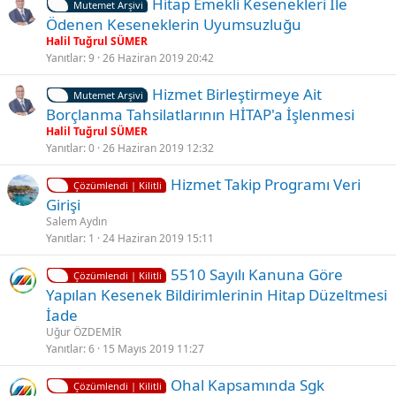
Hitap Emekli Kesenekleri Ile
i
Mutemet Arşivi
Ödenen Keseneklerin Uyumsuzluğu
Halil Tuğrul SÜMER
Yanıtlar
9
26 Haziran 2019 20:42
Hizmet Birleştirmeye Ait
Mutemet Arşivi
Borçlanma Tahsilatlarının HİTAP'a İşlenmesi
Halil Tuğrul SÜMER
Yanıtlar
0
26 Haziran 2019 12:32
K
Hizmet Takip Programı Veri
Çözümlendi | Kilitli
i
Girişi
l
Salem Aydın
i
Yanıtlar
1
24 Haziran 2019 15:11
t
K
5510 Sayılı Kanuna Göre
l
Çözümlendi | Kilitli
i
Yapılan Kesenek Bildirimlerinin Hitap Düzeltmesi
i
l
İade
i
Uğur ÖZDEMİR
t
Yanıtlar
6
15 Mayıs 2019 11:27
l
K
Ohal Kapsamında Sgk
i
Çözümlendi | Kilitli