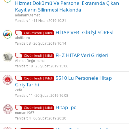
i
Hizmet Dökümü Ve Personel Ekranında Çıkan
l
Kayıtların Silinmesi Hakkında
i
adanamutemet
t
Yanıtlar
1
11 Nisan 2019 10:21
l
K
HİTAP VERİ GİRİŞİ SÜRESİ
i
Çözümlendi | Kilitli
i
abdilkuru
Yanıtlar
3
26 Şubat 2019 10:14
l
i
K
FHZ HİTAP Veri Girişleri
t
Çözümlendi | Kilitli
i
Ahmet Değirmenci
l
Yanıtlar
18
25 Şubat 2019 15:06
l
i
i
K
5510 Lu Personele Hitap
t
Çözümlendi | Kilitli
i
Giriş Tarihi
l
l
Zefa
i
i
Yanıtlar
11
20 Şubat 2019 16:08
t
K
Hitap Ipc
l
Çözümlendi | Kilitli
i
numan1967
i
Yanıtlar
4
06 Şubat 2019 20:30
l
i