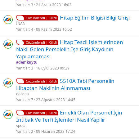
i
Yanıtlar
3
21 Aralık 2023 16:02
t
K
Hitap Eğitim Bilgisi Bilgi Girişi
l
Çözümlendi | Kilitli
i
İNAN
i
Yanıtlar
4
09 Kasım 2023 16:52
l
i
K
Hitap Tescil Işlemlerinden
t
Çözümlendi | Kilitli
i
Nakil Gelen Persolelin Işe Giriş Kaydının
l
l
Yapılamaması
i
i
ademkuytu
t
Yanıtlar
3
18 Eylül 2023 09:29
l
K
5510A Tabi Personelin
i
Çözümlendi | Kilitli
i
Hitaptan Naklinin Alınmaması
l
goncaa
i
Yanıtlar
7
23 Ağustos 2023 14:45
t
K
Emekli Olan Personel İçin
l
Çözümlendi | Kilitli
i
İntibak Ve Terfi İşlemleri Nasıl Yapılır
i
l
spdial
i
Yanıtlar
2
09 Haziran 2023 17:24
t