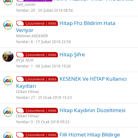
halil_sumer
i
Yanıtlar
20
20 Şubat 2018 08:56
K
Hitap Fhz Bildirim Hata
Çözümlendi | Kilitli
i
Veriyor
l
Mehmet AKDEMİR
i
Yanıtlar
6
17 Şubat 2018 23:58
t
K
Hitap Şifre
l
Çözümlendi | Kilitli
i
AYŞE NUR
i
Yanıtlar
1
08 Şubat 2018 19:26
l
i
K
KESENEK Ve HİTAP Kullanıcı
t
Çözümlendi | Kilitli
i
Kayıtları
l
l
Özkan Yılmaz
i
i
Yanıtlar
27
25 Ocak 2018 15:23
t
K
Hitap Kaydının Düzeltimesi
l
Çözümlendi | Kilitli
i
Özkan Yılmaz
i
Yanıtlar
0
25 Ocak 2018 09:23
l
i
K
Fiili Hizmet Hitap Bildirge
t
Çözümlendi | Kilitli