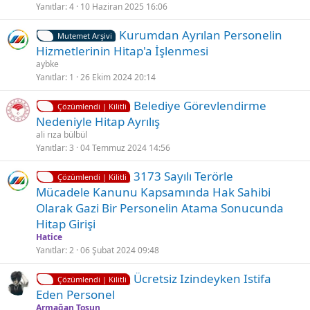
i
Yanıtlar
4
10 Haziran 2025 16:06
t
Kurumdan Ayrılan Personelin
l
Mutemet Arşivi
Hizmetlerinin Hi̇tap'a İşlenmesi
i
aybke
Yanıtlar
1
26 Ekim 2024 20:14
K
Ç
Belediye Görevlendirme
Çözümlendi | Kilitli
i
ö
Nedeniyle Hitap Ayrılış
l
z
ali rıza bülbül
i
ü
Yanıtlar
3
04 Temmuz 2024 14:56
t
l
K
Ç
3173 Sayılı Terörle
l
d
Çözümlendi | Kilitli
i
ö
Mücadele Kanunu Kapsamında Hak Sahibi
i
ü
l
z
Olarak Gazi Bir Personelin Atama Sonucunda
i
ü
Hitap Girişi
t
l
Hatice
l
d
Yanıtlar
2
06 Şubat 2024 09:48
i
ü
K
Ücretsiz Izindeyken Istifa
Çözümlendi | Kilitli
i
Eden Personel
l
Armağan Tosun