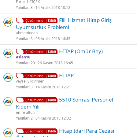
l
Faruk 1 ÇİÇEK
i
Yanıtlar
3
14 Aralık 2018 10:12
t
K
Fiili Hizmet Hitap Giriş
l
Çözümlendi | Kilitli
i
Uyumsuzluk Problemi
i
l
ahmetdogan
i
Yanıtlar
3
05 Aralık 2018 14:45
t
K
HİTAP (Ömür Bey)
l
Çözümlendi | Kilitli
i
Aslan16
i
Yanıtlar
20
26 Kasım 2018 16:45
l
i
K
HİTAP
t
Çözümlendi | Kilitli
i
veysel yıldırımer
l
Yanıtlar
3
14 Kasım 2018 12:21
l
i
i
K
5510 Sonrası Personel
t
Çözümlendi | Kilitli
i
Kıdem Yılı
l
l
emre altun
i
i
Yanıtlar
2
04 Kasım 2018 12:02
t
K
Hitap Idari Para Cezası
l
Çözümlendi | Kilitli
i