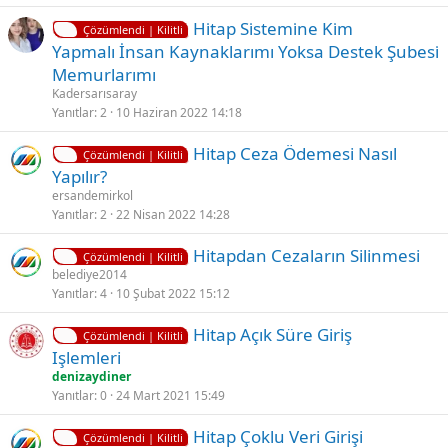
l
d
K
Ç
Hi̇tap Si̇stemi̇ne Ki̇m
i
ü
Çözümlendi | Kilitli
i
ö
Yapmalı İnsan Kaynaklarımı Yoksa Destek Şubesi̇
l
z
Memurlarımı
i
ü
Kadersarısaray
t
l
Yanıtlar
2
10 Haziran 2022 14:18
l
d
K
Hitap Ceza Ödemesi Nasıl
i
ü
Çözümlendi | Kilitli
i
Yapılır?
l
ersandemirkol
i
Yanıtlar
2
22 Nisan 2022 14:28
t
K
Hitapdan Cezaların Silinmesi
l
Çözümlendi | Kilitli
i
belediye2014
i
Yanıtlar
4
10 Şubat 2022 15:12
l
i
K
Hi̇tap Açık Süre Giriş
t
Çözümlendi | Kilitli
i
Işlemleri
l
l
denizaydiner
i
i
Yanıtlar
0
24 Mart 2021 15:49
t
K
Hitap Çoklu Veri Girişi
l
Çözümlendi | Kilitli