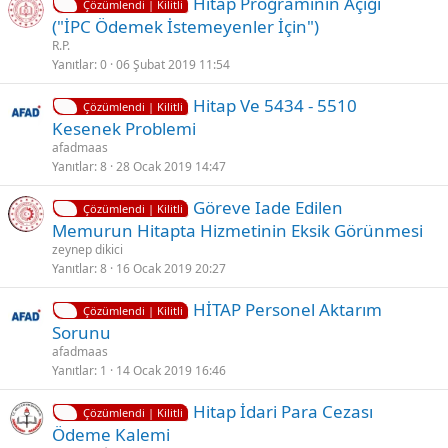
K
Hitap Proğramının Açığı
t
Çözümlendi | Kilitli
i
("İPC Ödemek İstemeyenler İçin")
l
l
R.P.
i
i
Yanıtlar
0
06 Şubat 2019 11:54
t
K
Hitap Ve 5434 - 5510
l
Çözümlendi | Kilitli
i
Kesenek Problemi
i
l
afadmaas
i
Yanıtlar
8
28 Ocak 2019 14:47
t
K
Göreve Iade Edilen
l
Çözümlendi | Kilitli
i
Memurun Hitapta Hizmetinin Eksik Görünmesi
i
l
zeynep dikici
i
Yanıtlar
8
16 Ocak 2019 20:27
t
K
HİTAP Personel Aktarım
l
Çözümlendi | Kilitli
i
Sorunu
i
l
afadmaas
i
Yanıtlar
1
14 Ocak 2019 16:46
t
K
Hitap İdari Para Cezası
l
Çözümlendi | Kilitli
i
Ödeme Kalemi
i