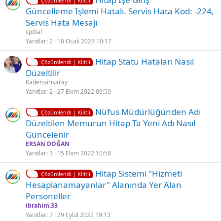
Çözümlendi | Kilitli
i
ö
Güncelleme Işlemi Hatalı. Servis Hata Kod: -224,
i
l
z
Servis Hata Mesajı
i
ü
spdial
t
l
Yanıtlar
2
10 Ocak 2023 10:17
l
d
K
Ç
Hitap Statü Hataları Nasıl
i
ü
Çözümlendi | Kilitli
i
ö
Düzeltilir
l
z
Kadersarısaray
i
ü
Yanıtlar
2
27 Ekim 2022 09:50
t
l
K
Nüfus Müdürlüğünden Adı
l
d
Çözümlendi | Kilitli
i
Düzeltilen Memurun Hitap Ta Yeni Adı Nasıl
i
ü
l
Güncelenir
i
ERSAN DOĞAN
t
Yanıtlar
3
15 Ekim 2022 10:58
l
K
Ç
Hi̇tap Sistemi "Hizmeti
i
Çözümlendi | Kilitli
i
ö
Hesaplanamayanlar" Alanında Yer Alan
l
z
Personeller
i
ü
ibrahim.33
t
l
Yanıtlar
7
29 Eylül 2022 19:13