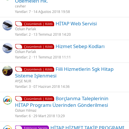
Ödemeleri Hk.
i
l
cevher
i
Yanıtlar
7
14 Ağustos 2018 19:58
t
K
HİTAP Web Servisi
l
Çözümlendi | Kilitli
i
Özkan Parlak
i
Yanıtlar
2
13 Temmuz 2018 14:20
l
i
K
Hizmet Sebep Kodları
t
Çözümlendi | Kilitli
i
Özkan Parlak
l
Yanıtlar
2
11 Temmuz 2018 11:11
l
i
i
K
Fiili Hizmetlerin Sgk Hitap
t
Çözümlendi | Kilitli
i
Sisteme Işlenmesi
l
l
AYŞE NUR
i
i
Yanıtlar
3
07 Haziran 2018 14:36
t
K
Borçlanma Taleplerinin
l
Çözümlendi | Kilitli
i
HİTAP Programı Üzerinden Gönderilmesi
i
l
Özkan Yılmaz
i
Yanıtlar
6
29 Mart 2018 13:29
t
HİTAP HİZMET TAKİP PROGRAMI
l
Editörün Seçimi