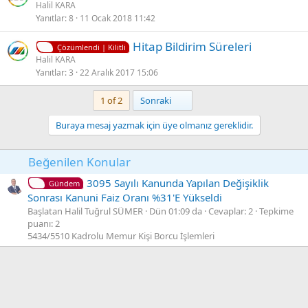
i
Halil KARA
l
Yanıtlar
8
11 Ocak 2018 11:42
l
i
i
K
Hitap Bildirim Süreleri
t
Çözümlendi | Kilitli
i
Halil KARA
l
Yanıtlar
3
22 Aralık 2017 15:06
l
i
i
Son
1 of 2
Sonraki
t
l
Buraya mesaj yazmak için üye olmanız gereklidir.
i
Beğenilen Konular
3095 Sayılı Kanunda Yapılan Değişiklik
Gündem
Sonrası Kanuni Faiz Oranı %31'E Yükseldi
Başlatan Halil Tuğrul SÜMER
Dün 01:09 da
Cevaplar: 2
Tepkime
puanı: 2
5434/5510 Kadrolu Memur Kişi Borcu İşlemleri