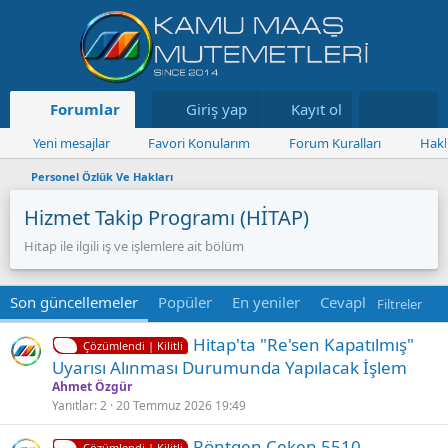
Forumlar
Neler yeni
Giriş yap
Kayıt ol
Kaynaklar
Yeni mesajlar
Favori Konularım
Forum Kuralları
Hakk
Personel Özlük Ve Hakları
Hizmet Takip Programı (HİTAP)
Hitap ile ilgili iş ve işlemlere ait bölüm
Son güncellemeler
Popüler
En yeniler
Cevaplanmamış
Filtreler
K
Hi̇tap'ta "Re'sen Kapatılmış"
Çözümlendi | Kilitli
i
Uyarısı Alınması Durumunda Yapılacak İşlem
l
Ahmet Özgür
i
Yanıtlar
2
20 Temmuz 2026 19:49
t
K
Röntgen Çeken 5510
l
Çözümlendi | Kilitli