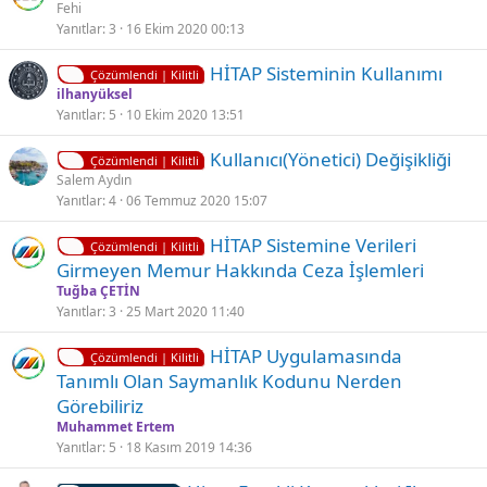
i
Fehi
i
Yanıtlar
3
16 Ekim 2020 00:13
l
i
K
HİTAP Sisteminin Kullanımı
t
Çözümlendi | Kilitli
i
ilhanyüksel
l
Yanıtlar
5
10 Ekim 2020 13:51
l
i
i
K
Kullanıcı(Yönetici) Değişikliği
t
Çözümlendi | Kilitli
i
Salem Aydın
l
Yanıtlar
4
06 Temmuz 2020 15:07
l
i
i
K
HİTAP Sistemine Verileri
t
Çözümlendi | Kilitli
i
Girmeyen Memur Hakkında Ceza İşlemleri
l
l
Tuğba ÇETİN
i
i
Yanıtlar
3
25 Mart 2020 11:40
t
K
HİTAP Uygulamasında
l
Çözümlendi | Kilitli
i
Tanımlı Olan Saymanlık Kodunu Nerden
i
l
Görebiliriz
i
Muhammet Ertem
t
Yanıtlar
5
18 Kasım 2019 14:36
l