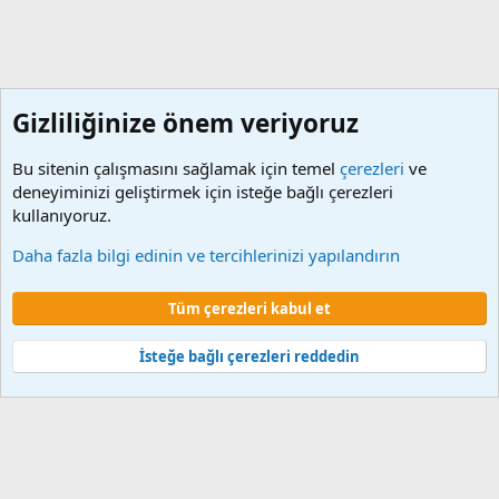
Gizliliğinize önem veriyoruz
Bu sitenin çalışmasını sağlamak için temel
çerezleri
ve
deneyiminizi geliştirmek için isteğe bağlı çerezleri
kullanıyoruz.
Personel Özlük Ve Hakları
Daha fazla bilgi edinin ve tercihlerinizi yapılandırın
Çerezler
Tüm çerezleri kabul et
Şartlar ve kurallar
Gizlilik politikası
Yardım
Ana sayfa
R
S
S
İsteğe bağlı çerezleri reddedin
®
Community platform by XenForo
© 2010-2024 XenForo Ltd.
XenForo 2
Türkçe yama 🇹🇷 [XGT] Yazılım ve web hizmetleri 2014-2024