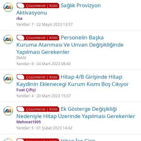
K
Sağlık Provizyon
l
Çözümlendi | Kilitli
i
Aktivasyonu
i
l
rka
i
Yanıtlar
7
22 Mayıs 2023 13:57
t
K
Ç
Personelin Başka
l
Çözümlendi | Kilitli
i
ö
Kuruma Atanması Ve Unvan Değişikliğinde
i
l
z
Yapılması Gerekenler
i
ü
İNAN
t
l
Yanıtlar
6
24 Mart 2023 08:40
l
d
K
Hitap 4/B Girişinde Hitap
i
ü
Çözümlendi | Kilitli
i
Kaydinin Eklenecegi Kurum Kısmı Boş Cıkıyor
l
Fuat Çiftçi
i
Yanıtlar
4
20 Mart 2023 15:37
t
K
Ek Gösterge Değişikliği
l
Çözümlendi | Kilitli
i
Nedeniyle Hi̇tap Üzerinde Yapılması Gerekenler
i
l
Mehmet1905
i
Yanıtlar
5
01 Şubat 2023 14:42
t
K
Ç
Hi̇tap İşe Giriş
l