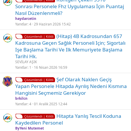
i
Sonrası Personele Fhz Uygulaması İçin Puantaj
i
l
Nasıl Düzenlenmeli?
i
haydarcetin
t
Yanıtlar
4
29 Haziran 2026 15:42
l
K
(Hi̇tap) 4B Kadrosundan 657
i
Çözümlendi | Kilitli
i
Kadrosuna Geçen Sağlık Personeli Için; Sigortalı
l
Işe Başlama Tarihi Ve Ilk Memuriyete Başlama
i
Tarihi Hk.
t
SEVİLAY AŞIK
l
Yanıtlar
1
16 Nisan 2026 16:59
i
K
Ç
Şef Olarak Naklen Geçiş
Çözümlendi | Kilitli
i
ö
Yapan Personele Hitapda Ayrılış Nedeni Kısmına
l
z
Hangisini Seçmemiz Gerekiyor
i
ü
brkilcn
t
l
Yanıtlar
4
01 Aralık 2025 12:44
l
d
K
Hi̇tapta Yanlış Tesci̇l Koduna
i
ü
Çözümlendi | Kilitli
i
Kaydedi̇len Personel
l
ByYeni Mutemet