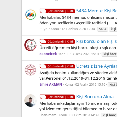
5434 Memur Kişi Borc
Çözümlendi | Kilitli
Merhabalar. 5434 memur, önlisans mezunu, la
ödeniyor. Terfilerin Geçerlilik tarihleri (E.E
Puyol
Konu
12 Haziran 2020 12:34
5434
kişi
kişi borcu olan kişi 
Çözümlendi | Kilitli
Ücretli öğretmen kişi borcu oluştu sgk dan
okancicek
Konu
13 Ocak 2020 15:01
kişi
borç
Ücretsiz İzne Ayrıla
Çözümlendi | Kilitli
Aşağıda benim kullandığım ve siteden aldığ
var.Personel 01.12.2019-31.12.2019 tarihl
Emre AKMAN
Konu
02 Aralık 2019 15:16
kişi
Kişi Borcuna Alma
Çözümlendi | Kilitli
Merhaba arkadaşlar ayın 15 inde maaşı ödene
yol izlemem gerektiğini bilemedim biraz de
İlhan-mem
Konu
02 Ekim 2019 14:39
kişi
borç