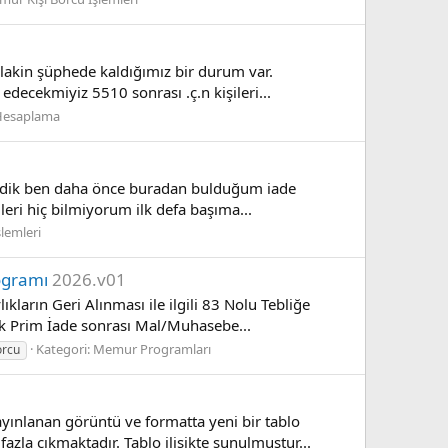
 lakin şüphede kaldığımız bir durum var.
decekmiyiz 5510 sonrası .ç.n kişileri...
Hesaplama
 ödedik ben daha önce buradan bulduğum iade
eri hiç bilmiyorum ilk defa başıma...
şlemleri
ogramı
2026.v01
ların Geri Alınması ile ilgili 83 Nolu Tebliğe
k Prim İade sonrası Mal/Muhasebe...
Kategori:
Memur Programları
rcu
ınlanan görüntü ve formatta yeni bir tablo
zla çıkmaktadır. Tablo ilişikte sunulmuştur...