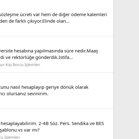
 sözleşme ücreti var hem de diğer ödeme kalemleri
n de farklı çıkıyor.Elinde olan...
versite hesabına yapılmasında süre nedir.Maaş
i ve rektörlüğe gönderdik.İstifa...
 Kişi Borcu İşlemleri
orcunu nasıl hesaplayıp geriye dönük olarak
mcı olursanız sevinirim.
ıl hesaplayabilirim. 2-4B Söz. Pers. Sendika ve BES
l şablonu vs var mı?
u İşlemleri