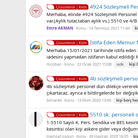
4924 Sözleşmeli Pe
Çözümlendi | Kilitli
Merhaba, elinde 4924 Sözleşmeli Personel 
var.(Aylık tutar,taban aylık vs.) 5510 ve 4/
Emre AKMAN
Konu
14 Temmuz 2021 11:44
ki
İstifa Eden Memur 
Çözümlendi | Kilitli
Merhaba.15/01/2021 tarihinde istifa eden 
iadesini yapmadan istifanın kabul edildiği 
mcoban
Konu
22 Ocak 2021 15:08
iade
kişi
4b sözleşmeli person
Çözümlendi | Kilitli
4b sözleşmeli personel dün dilekçe vererek e
çıkartacaz. ayrıca e bildirgelerde bir değişi
bimar44
Konu
13 Ekim 2020 13:06
kişi
borç
he
5510 sk. personeli s
Çözümlendi | Kilitli
1-5510 Sayılı K. Pers. Sendika ve BES kesint
kesintisi olan kişi askere gider veya doğum 
HamzaCoşgun
Konu
30 Haziran 2020 16:35
ki