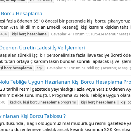
i̇ Borcu Hesaplama
si fazla ödenen 5510 öncesi bir personele kişi borcu çıkarıyoruz
n %16 lık dilim olan Emekli Keseneği kişi kısmını kişiden tahsil e
Cevaplar: 4
Forum:
5510/5434 Memur Maaş 
5434
kişi
borç
hesaplama
 Ödenen Ücreti̇n İadesi̇ İş Ve İşlemleri̇
ş alan sürekli işçi bir personelimize fazla ilave tediye ücreti
tutarı ortaya çıkardım lakin bundan sonraki apılacak iş ve işleml
Cevaplar: 9
Forum:
Sürekli İşçi (Taşeron) Maaş İ
işi
borç
hesaplama
sgk
Nolu Tebliğe Uygun Hazırlanan Kişi Borcu Hesaplama Pr
 tarihli resmi gazetede yayınladığı Fazla veya Yersiz Ödenen Aylık
ramımız ekte sunulmuştur. Programa 83 Nolu Tebliğe uygun olara
:40
kadrolu
kişi
borcu
hesaplama
programı
kişi
borç
hesaplama
kişi
bo
ınlanan Kişi Borcu Tablosu ?
rultusunda , Bağlı olduğumuz mal müdürlüğü resmi gazetede yay
muzu düzenlemeye çalıştık ancak kesinti kısmında SGK Kesintisi fa