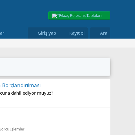
Maaş Referans Tabloları
lar
Giriş yap
Kayıt ol
Ara
 Borçlandırılması
borcuna dahil ediyor muyuz?
orcu İşlemleri