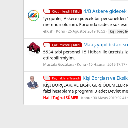
4/B Askere gidecek
Çözümlendi | Kilitli
İyi günler, Askere gidecek bir personelden 1
memnun olurum. Forumda sadece sözleşmeli
ekush
Konu
26 Ağustos 2019 10:53
kişi
borç
h
Maaş yapıldıktan so
Çözümlendi | Kilitli
5534 tabi personel 15 i itibarı ile ücretsiz
ettirebilirmiyim.
Mustafa Gözükara
Konu
15 Haziran 2019 17:17
Kişi Borçları ve Eks
Kaynaklara Taşındı
KİŞİ BORÇLARI VE EKSİK GERİ ÖDEMELER Maa
faizi hesaplama programı 3 adet Devlet m
Halil Tuğrul SÜMER
Konu
30 Mayıs 2019 02:41