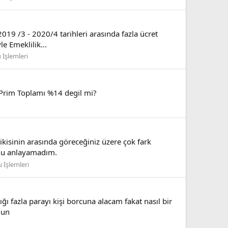
19 /3 - 2020/4 tarihleri arasında fazla ücret
le Emeklilik...
İşlemleri
i Prim Toplamı %14 degil mi?
kisinin arasında göreceğiniz üzere çok fark
unu anlayamadım.
 İşlemleri
ı fazla parayı kişi borcuna alacam fakat nasıl bir
lun