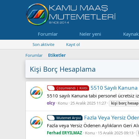
Forumlar
Neler yeni
Kaynak
Son aktivite
Kayıt ol
Forumlar
Etiketler
Kişi Borç Hesaplama
5510 Sayılı Kanuna 
Çözümlendi | Kilitli
5510 sayılı Kanuna tabi personel ücretsiz iz
olcy
Konu
25 Aralık 2025 11:27
kişi
borç
hesap
Fazla Veya Yersiz Öden
Mutemet Arşivi
Fazla veya Yersiz Ödenen Aylıkların Geri A
Ferhad ERYILMAZ
Konu
15 Aralık 2025 09:13