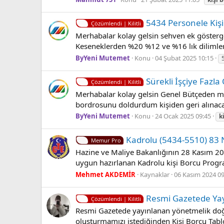
5434 Personele Ki̇ş
Çözümlendi | Kilitli
Merhabalar kolay gelsin sehven ek gösterge
Keseneklerden %20 %12 ve %16 lık dilimlerde
ByYeni Mutemet
Konu
04 Şubat 2025 10:15
Sürekli̇ İşçi̇ye Fazla
Çözümlendi | Kilitli
Merhabalar kolay gelsin Genel Bütçeden maa
bordrosunu doldurdum kişiden geri alınacak 
ByYeni Mutemet
Konu
24 Ocak 2025 09:45
k
Kadrolu (5434-5510) 83 
Memur Pro
Hazine ve Maliye Bakanlığının 28 Kasım 2023
uygun hazırlanan Kadrolu kişi Borcu Prog
Mehmet AKDEMİR
Kaynaklar
06 Kasım 2024 09
Resmi Gazetede Yay
Çözümlendi | Kilitli
Resmi Gazetede yayınlanan yönetmelik doğ
oluşturmamızı istediğinden Kişi Borcu Tablo