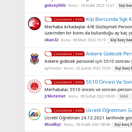
gokceyildiz
Konu
18 Aralık 2023 12:21
kişi
bor
Kişi Borcunda Sgk 
Çözümlendi | Kilitli
Merhaba Arkadaşlar 4/B Sözleşmeli Personel
üzerinden bir kısmı da bulunduğu ay kaç çe
okan32
Konu
09 Mart 2022 15:19
kişi
borç
he
Askere Gidecek Pers
Çözümlendi | Kilitli
Askere gidecek personel için 5510 sonrası y
ayhnsckn
Konu
25 Şubat 2022 10:35
kişi
borç
5510 Öncesi Ve Sonr
Çözümlendi | Kilitli
Merhabalar, 5510 öncesi ve sonrası personel
JrMutemet
Konu
09 Şubat 2022 00:45
5434
Ücretli Öğretmen G
Çözümlendi | Kilitli
Ücretli Öğretmen 24.12.2021 tarihinde göre
Musdkyc
Konu
29 Aralık 2021 08:56
kişi
borç