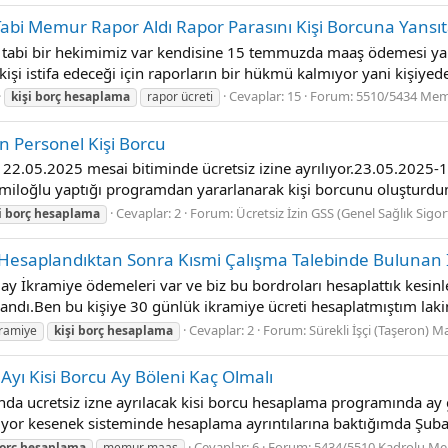
abi Memur Rapor Aldı Rapor Parasını Ki̇şi̇ Borcuna Yansıtabi̇
tabi bir hekimimiz var kendisine 15 temmuzda maaş ödemesi yaptı
i istifa edeceği için raporların bir hükmü kalmıyor yani kişiyede k
Cevaplar: 15
Forum:
5510/5434 Me
kişi
borç
hesaplama
rapor ücreti
an Personel Kişi Borcu
22.05.2025 mesai bitiminde ücretsiz izine ayrılıyor.23.05.2025-14
miloğlu yaptığı programdan yararlanarak kişi borcunu oluşturdum.Ki
Cevaplar: 2
Forum:
Ücretsiz İzin GSS (Genel Sağlık Sigor
i
borç
hesaplama
Hesaplandıktan Sonra Kısmi̇ Çalışma Talebi̇nde Bulunan İ
y İkramiye ödemeleri var ve biz bu bordroları hesaplattık kesinleş
dı.Ben bu kişiye 30 günlük ikramiye ücreti hesaplatmıştım lakin ki
Cevaplar: 2
Forum:
Sürekli İşçi (Taşeron) M
kramiye
kişi
borç
hesaplama
yı Kisi Borcu Ay Böleni Kaç Olmalı
nda ucretsiz izne ayrılacak kisi borcu hesaplama programında ay
ıkıyor kesenek sisteminde hesaplama ayrıntılarına baktığımda Şubat
Cevaplar: 6
Forum:
5434/5510 Kadrolu Mem
orç
hesaplama
memur maaş