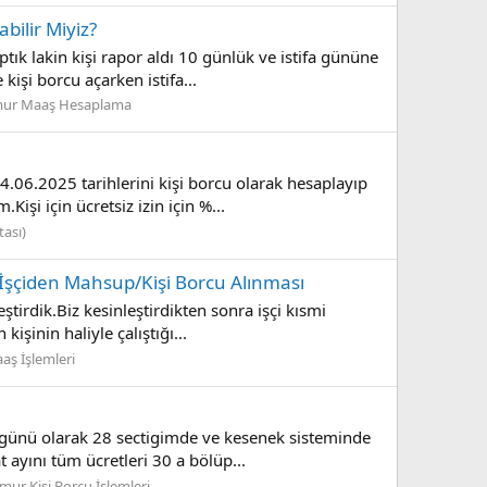
li̇r Mi̇yi̇z?
k lakin kişi rapor aldı 10 günlük ve istifa gününe
işi borcu açarken istifa...
mur Maaş Hesaplama
.06.2025 tarihlerini kişi borcu olarak hesaplayıp
şi için ücretsiz izin için %...
tası)
şçi̇den Mahsup/Ki̇şi̇ Borcu Alınması
tirdik.Biz kesinleştirdikten sonra işçi kısmi
şinin haliyle çalıştığı...
aaş İşlemleri
 günü olarak 28 sectigimde ve kesenek sisteminde
 ayını tüm ücretleri 30 a bölüp...
ur Kişi Borcu İşlemleri