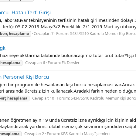
u- Hatalı Terfi Girişi
boratuvar teknisyeninin terfisinin hatalı girilmesinden dolayı 20
.A. terfi): 05.02.2019 Maaş:3/2 Emeklilik: 2/1 2019 Mart ayı itibariy
Cevaplar: 7
Forum:
5434/5510 Kadrolu Memur Kişi Borcu 
borç
hesaplama
sgk
 hazineye akktarma talabinde bulunacagımız tutar brüt tutar*İşç
Cevaplar: 6
Forum:
Ek Dersler
hesaplama
n Personel Kişi Borcu
ım bir program ile hesaplanan kişi borcu hesaplaması var.Ancak i
eri arasında ücretsiz izin kullanacak.Aradaki farkın neden olduğ
Cevaplar: 10
Forum:
5434/5510 Kadrolu Memur Kişi Borcu
borç
hesaplama
n öğretmen ayın 19 unda ücretsiz izne ayrıldığı için kişinin aldığ
taylandırarak yardımcı olabilirseniz çok sevinirim şimdiden sağo
Cevaplar: 2
Forum:
KBS Kadrolu Maaş İşlemleri
hesaplama