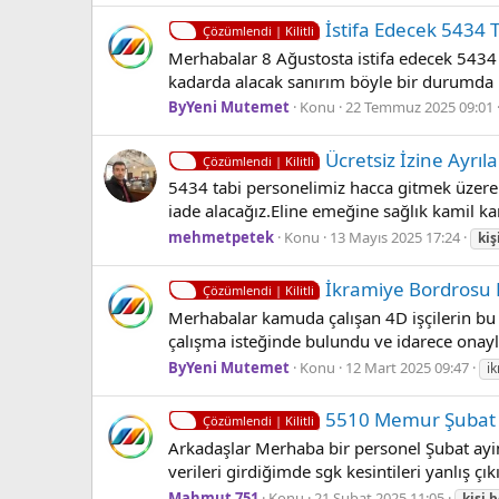
İsti̇fa Edecek 5434 T
Çözümlendi | Kilitli
Merhabalar 8 Ağustosta istifa edecek 5434 
kadarda alacak sanırım böyle bir durumda kiş
ByYeni Mutemet
Konu
22 Temmuz 2025 09:01
Ücretsiz İzine Ayrıl
Çözümlendi | Kilitli
5434 tabi personelimiz hacca gitmek üzere 
iade alacağız.Eline emeğine sağlık kamil ka
mehmetpetek
Konu
13 Mayıs 2025 17:24
kiş
İkrami̇ye Bordrosu 
Çözümlendi | Kilitli
Merhabalar kamuda çalışan 4D işçilerin bu a
çalışma isteğinde bulundu ve idarece onaylan
ByYeni Mutemet
Konu
12 Mart 2025 09:47
i
5510 Memur Şubat A
Çözümlendi | Kilitli
Arkadaşlar Merhaba bir personel Şubat ayi
verileri girdiğimde sgk kesintileri yanlış ç
Mahmut 751
Konu
21 Şubat 2025 11:05
kişi
b