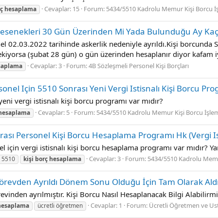
Cevaplar: 15
Forum:
5434/5510 Kadrolu Memur Kişi Borcu İş
ç
hesaplama
Kesenekleri 30 Gün Üzerinden Mi Yada Bulunduğu Ay Kaç
 02.03.2022 tarihinde askerlik nedeniyle ayrıldı.Kişi borcunda S
kiyorsa (şubat 28 gün) o gün üzerinden hesaplanır diyor kafam iy
Cevaplar: 3
Forum:
4B Sözleşmeli Personel Kişi Borçları
saplama
onel Için 5510 Sonrası Yeni Vergi Istisnalı Kişi Borcu Pr
eni vergi istisnalı kişi borcu programı var mıdır?
Cevaplar: 5
Forum:
5434/5510 Kadrolu Memur Kişi Borcu İşlem
hesaplama
ası Personel Kişi Borcu Hesaplama Programı Hk (Vergi Ist
 için vergi istisnalı kişi borcu hesaplama programı var mıdır? Ya
Cevaplar: 3
Forum:
5434/5510 Kadrolu Memur
5510
kişi
borç
hesaplama
örevden Ayrıldı Dönem Sonu Olduğu İçin Tam Olarak Aldı
vinden ayrılmıştır. Kişi Borcu Nasıl Hesaplanacak Bilgi Alabilir
Cevaplar: 1
Forum:
Ücretli Öğretmen ve Ust
hesaplama
ücretli öğretmen