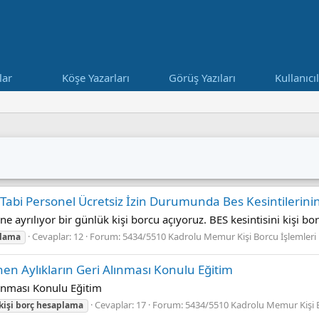
lar
Köşe Yazarları
Görüş Yazıları
Kullanıcı
Tabi Personel Ücretsiz İzin Durumunda Bes Kesintilerinin
ne ayrılıyor bir günlük kişi borcu açıyoruz. BES kesintisini kişi 
Cevaplar: 12
Forum:
5434/5510 Kadrolu Memur Kişi Borcu İşlemleri
lama
en Aylıkların Geri Alınması Konulu Eğitim
lınması Konulu Eğitim
Cevaplar: 17
Forum:
5434/5510 Kadrolu Memur Kişi B
kişi
borç
hesaplama