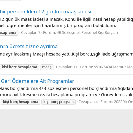
 bir personelden 12 günlük maaş iadesi
2 günlük maaş iadesi alınacak. Konu ile ilgili nasıl hesap yapıldığ
 öğretmenler için hazırlanmış bir program bulabildim.
Cevaplar: 7
Forum:
4B Sözleşmeli Personel Kişi Borçları
esaplama
nra ücretsiz izne ayrılma
 izne ayrılacakmış.Maaşı hesaba yattı.Kişi borcu,sgk iade uğraşmam
Cevaplar: 11
Forum:
5510/5434 Memur Ma
kişi
borç
hesaplama
maaş
ik Geri Ödemelere Ait Programlar
ş borçlandırma 4/B sözleşmeli personel borçlandırma Sgkdan k
emuru aylık kesme cezası hesaplama programı ve Gorevden Uzakl
Cevaplar: 4
Forum:
2022 Ylı Ö
kişi
borç
hesaplama
kişi
borç
program