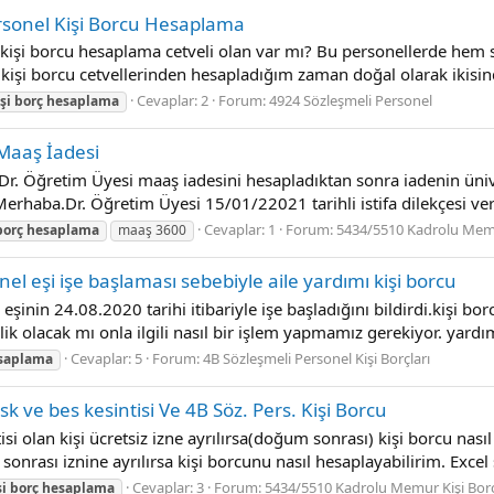
rsonel Kişi Borcu Hesaplama
kişi borcu hesaplama cetveli olan var mı? Bu personellerde hem
B kişi borcu cetvellerinden hesapladığım zaman doğal olarak ikisinde
Cevaplar: 2
Forum:
4924 Sözleşmeli Personel
şi
borç
hesaplama
Maaş İadesi
Dr. Öğretim Üyesi maaş iadesini hesapladıktan sonra iadenin üni
Merhaba.Dr. Öğretim Üyesi 15/01/22021 tarihli istifa dilekçesi verd
Cevaplar: 1
Forum:
5434/5510 Kadrolu Memur
borç
hesaplama
maaş 3600
el eşi işe başlaması sebebiyle aile yardımı kişi borcu
şinin 24.08.2020 tarihi itibariyle işe başladığını bildirdi.kişi b
klik olacak mı onla ilgili nasıl bir işlem yapmamız gerekiyor. yardı
Cevaplar: 5
Forum:
4B Sözleşmeli Personel Kişi Borçları
saplama
sk ve bes kesintisi Ve 4B Söz. Pers. Kişi Borcu
isi olan kişi ücretsiz izne ayrılırsa(doğum sonrası) kişi borcu nas
sonrası iznine ayrılırsa kişi borcunu nasıl hesaplayabilirim. Exce
Cevaplar: 3
Forum:
5434/5510 Kadrolu Memur Kişi Borc
şi
borç
hesaplama