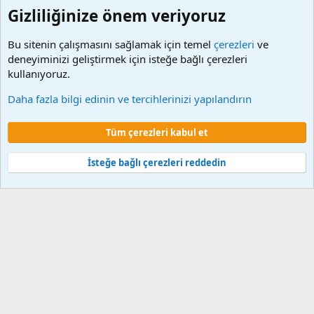
Gizliliğinize önem veriyoruz
Bu sitenin çalışmasını sağlamak için temel
çerezleri
ve
deneyiminizi geliştirmek için isteğe bağlı çerezleri
kullanıyoruz.
FHZ SGK Emekli Kesenekleri
Daha fazla bilgi edinin ve tercihlerinizi yapılandırın
Çerezler
Tüm çerezleri kabul et
Şartlar ve kurallar
Gizlilik politikası
Yardım
Ana sayfa
R
S
S
İsteğe bağlı çerezleri reddedin
®
Community platform by XenForo
© 2010-2024 XenForo Ltd.
XenForo 2
Türkçe yama 🇹🇷 [XGT] Yazılım ve web hizmetleri 2014-2024