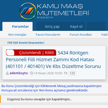
Forumlar
Neler yeni
Giriş yap
Kayıt ol
Kaynaklar
Yeni mesajlar
Favori Konularım
Forum Kuralları
Hakk
FHZ SGK Emekli Kesenekleri
5434 Röntgen
Çözümlendi | Kilitli
Personeli Fiili Hizmet Zammı Kod Hatası
(401101 / 401401) Ve Kbs Düzeltme Sorunu
K
B
E
ademkuytu
14 Nisan 2026 10:50
123
o
a
t
n
ş
i
Bu Konu Çözümlendiği için Kilitlenerek Mesaj yazılmasına kapatılmıştır.
u
l
k
Konuya ait sorularınız için Yeni Konu açmanız gerekmektedir.
y
a
e
u
n
t
B
g
l
Üzgünüz bu konu cevaplar için kapatılmıştır...
a
ı
e
ş
ç
r