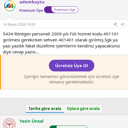
ademkuytu
l
t
a
a
Premium Üye
Premium Üye
t
r
a
i
14 Nisan 2026 10:50
#1
n
h
i
5434 Röntgen personeli 2009 yılı Fiili hizmet kodu 401101
girilmesi gerekirken sehven 401401 olarak girilmiş.Sgk ya
yazı yazdık fakat düzeltme işlemlerini kendiniz yapacaksınız
diye cevap yazısı...
Ücretsiz Üye Ol
İçeriğin tamamını görüntülemek için ücretsiz üye
olmanız gerekmektedir.
Tarihe göre sırala
Oylara göre sırala
Yasin Ünsal