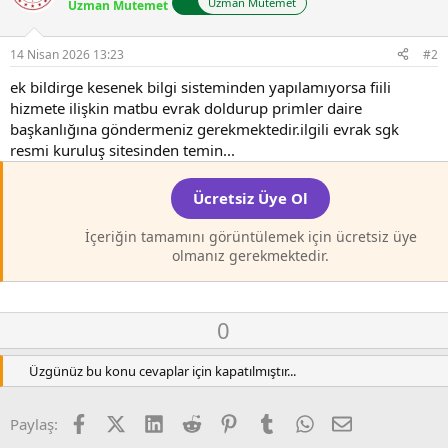
Uzman Mutemet
Uzman Mutemet
14 Nisan 2026 13:23
#2
ek bildirge kesenek bilgi sisteminden yapılamıyorsa fiili
hizmete ilişkin matbu evrak doldurup primler daire
başkanlığına göndermeniz gerekmektedir.ilgili evrak sgk
resmi kuruluş sitesinden temin...
Ücretsiz Üye Ol
İçeriğin tamamını görüntülemek için ücretsiz üye
olmanız gerekmektedir.
O
D
0
y
o
l
w
Üzgünüz bu konu cevaplar için kapatılmıştır...
a
n
v
Facebook
X (Twitter)
LinkedIn
Reddit
Pinterest
Tumblr
WhatsApp
E-posta
Paylaş:
o